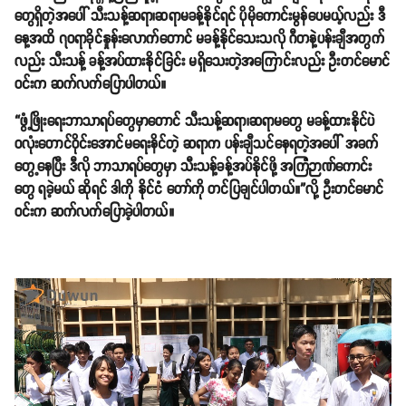
တွေရှိတဲ့အပေါ် သီးသန့်ဆရာ၊ဆရာမခန့်နိုင်ရင် ပိုမိုကောင်းမွန်ပေမယ့်လည်း ဒီ
နေ့အထိ ၇၀ရာခိုင်နှုန်းလောက်တောင် မခန့်နိုင်သေးသလို ဂီတနဲ့ပန်းချီအတွက်
လည်း သီးသန့် ခန့်အပ်ထားနိုင်ခြင်း မရှိသေးတဲ့အကြောင်းလည်း ဦးတင်မောင်
ဝင်းက ဆက်လက်ပြောပါတယ်။
“ဖွံ့ဖြိုးရေးဘာသာရပ်တွေမှာတောင် သီးသန့်ဆရာ၊ဆရာမတွေ မခန့်ထားနိုင်ပဲ
ဝလုံးတောင်ဝိုင်းအောင်မရေးနိင်တဲ့ ဆရာက ပန်းချီသင်နေရတဲ့အပေါ် အခက်
တွေ့နေပြီး ဒီလို ဘာသာရပ်တွေမှာ သီးသန့်ခန့်အပ်နိုင်ဖို့ အကြံဉာဏ်ကောင်း
တွေ ရခဲ့မယ် ဆိုရင် ဒါကို နိုင်ငံ တော်ကို တင်ပြချင်ပါတယ်။”လို့ ဦးတင်မောင်
ဝင်းက ဆက်လက်ပြောခဲ့ပါတယ်။