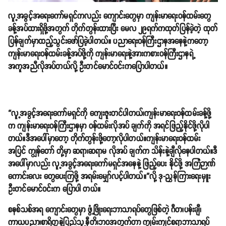
လူ့အခွင့်အရေးကော်မရှင်ကလည်း ကျောင်းတွေမှာ ကျန်းမာရေးဝန်ထမ်းတွေ
ခန့်အပ်ထားရှိဖို့အတွက် တိုက်တွန်းထားပြီး မေလ ၂၉ရက်ကထုတ်ပြန်ခဲ့တဲ့ ထုတ်
ပြန်ချက်မှာထည့်သွင်းဖော်ပြခဲ့ပါတယ်။ ပညာရေးဝန်ကြီးဌာနအနေနဲ့ကတော့
ကျန်းမာရေးဝန်ထမ်းခန့်အပ်ဖို့ကို ကျန်းမာရေးနဲ့အားကစားဝန်ကြီးဌာနရဲ့
အကူအညီလိုအပ်တယ်လို့ ဦးတင်မောင်ဝင်းကပြောပါတယ်။
“လူ့အခွင့်အရေးကော်မရှင်ကို ကျေးဇူးတင်ပါတယ်၊ကျန်းမာရေးဝန်ထမ်းခန့်ဖို့
က ကျန်းမာရေးဝန်ကြီးဌာနမှာ ဝန်ထမ်းလိုအပ် ချက်ကို အရင်ဖြည့်နိုင်ဖို့လိုပါ
တယ်။ဒီအပေါ်မှာတော့ တိုက်တွန်းဖို့တော့လိုပါတယ်။ကျန်းမာရေးဝန်ထမ်း
အပြင် ကျွန်တော် တို့မှာ ဆရာ၊ဆရာမ လိုအပ် ချက်က သိန်းနဲ့ချီလိုနေပါတယ်။ဒီ
အပေါ်မှာလည်း လူ့အခွင့်အရေးကော်မရှင်အနေနဲ့ ဖြည့်ပေး နိုင်ဖို့ အကြံဉာဏ်
ကောင်းလေး တွေပေးကြဖို့ အရမ်းမျှော်လင့်ပါတယ်။”လို့ ဒု-ညွှန်ကြားရေးမှူး
ဦးတင်မောင်ဝင်းက ပြောပါ တယ်။
စနစ်သစ်အရ ကျောင်းတွေမှာ ဖွံ့ဖြိုးရေးဘာသာရပ်တွေဖြစ်တဲ့ ဂီတ၊ပန်းချီ၊
ကာယပညာ၊စာရိတ္တနဲ့ပြည်သူ့နီတိ၊ဘဝအတွက်တာ ကျွမ်းကျင်စရာဘာသာရပ်