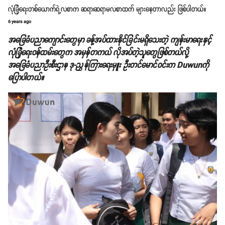
လုံခြုံရေးတစ်ယောက်ရဲ့လစာက ဆရာ၊ဆရာမလစာထက် များနေတာလည်း ဖြစ်ပါတယ်။
6 years ago
အခြေခံပညာကျောင်းတွေမှာ ခန့်အပ်ထားနိုင်ခြင်းမရှိသေးတဲ့ ကျန်းမာရေးနှင့်
လုံခြုံရေးဝန်ထမ်းတွေက အမှန်တကယ် လိုအပ်တဲ့သူတွေဖြစ်တယ်လို့
အခြေခံပညာဦးစီးဌာန ဒု-ညွှန်ကြားရေးမှူး ဦးတင်မောင်ဝင်းက Duwunကို
ပြောပါတယ်။