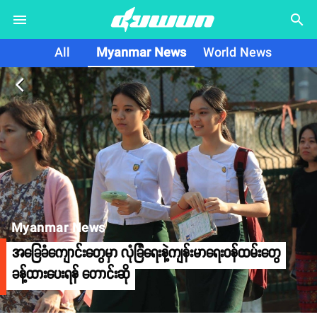
search
All
Myanmar News
World News
arrow_back_ios
Myanmar News
အခြေခံကျောင်းတွေမှာ လုံခြံရေးနဲ့ကျန်းမာရေးဝန်ထမ်းတွေ
ခန့်ထားပေးရန် တောင်းဆို