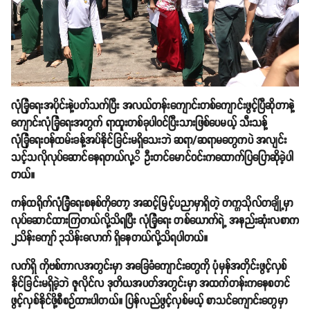
လုံခြုံရေးအပိုင်းနဲ့ပတ်သက်ပြီး အလယ်တန်းကျောင်းတစ်ကျောင်းဖွင့်ပြီဆိုတာနဲ့
ကျောင်းလုံခြုံရေးအတွက် ရာထူးတစ်ခုပါဝင်ပြီးသားဖြစ်ပေမယ့် သီးသန့်
လုံခြုံရေးဝန်ထမ်းခန့်အပ်နိုင်ခြင်းမရှိသေးဘဲ ဆရာ/ဆရာမတွေကပဲ အလျင်း
သင့်သလိုလုပ်ဆောင်နေရတယ်လု့ိ ဦးတင်မောင်ဝင်းကထောက်ပြပြောဆိုခဲ့ပါ
တယ်။
ကန်ထရိုက်လုံခြုံရေးစနစ်ကိုတော့ အဆင့်မြင့်ပညာမှာရှိတဲ့ တက္ကသိုလ်တချို့မှာ
လုပ်ဆောင်ထားကြတယ်လို့သိရပြီး လုံခြုံရေး တစ်ယောက်ရဲ့ အနည်းဆုံးလစာက
၂သိန်းကျော် ၃သိန်းလောက် ရှိနေတယ်လို့သိရပါတယ်။
လက်ရှိ ကိုဗစ်ကာလအတွင်းမှာ အခြေခံကျောင်းတွေကို ပုံမှန်အတိုင်းဖွင့်လှစ်
နိုင်ခြင်းမရှိခဲ့ဘဲ ဇူလိုင်လ ဒုတိယအပတ်အတွင်းမှာ အထက်တန်းကနေစတင်
ဖွင့်လှစ်နိုင်ဖို့စီစဉ်ထားပါတယ်။ ပြန်လည်ဖွင့်လှစ်မယ့် စာသင်ကျောင်းတွေမှာ