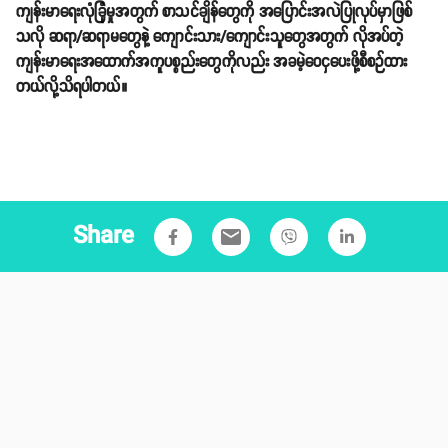
ကျန်းမာရေးလုံခြုံမှုအတွက် စာသင်ချိန်တွေကို အပြောင်းအလဲပြုလုပ်မှာဖြစ်
သလို ဆရာ/ဆရာမတွေနဲ့ ကျောင်းသား/ကျောင်းသူတွေအတွက် လိုအပ်တဲ့
ကျန်းမာရေးအထောက်အကူပစ္စည်းတွေကိုလည်း အခမဲ့ဝေငှပေးဖို့စီစဉ်ထား
တယ်လို့သိရပါတယ်။
Share
email