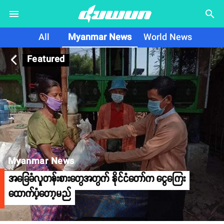
search
All
Myanmar News
World News
Featured
arrow_back_ios
Myanmar News
အခြေခံလူတန်းစားတွေအတွက် နိုင်ငံတော်က ငွေကြေး
ထောက်ပံ့တော့မည်