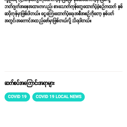
ဘတ်ဂျက်အနေအထားကလည်း စားသောက်ကုန်တွေထောက်ပံ့ခဲ့စဉ်ကထက် နှစ်
ဆပိုကုန်မှာဖြစ်ပါတယ်။ ငွေကြေးထောက်ပံ့ရေးအစီအစဉ်ကိုတော့ နှစ်ပတ်
အတွင်းအကောင်အထည်ဖော်မှာဖြစ်တယ်လို့ သိရပါတယ်။
ဆက်စပ်အကြောင်းအရာများ
COVID 19
COVID 19 LOCAL NEWS