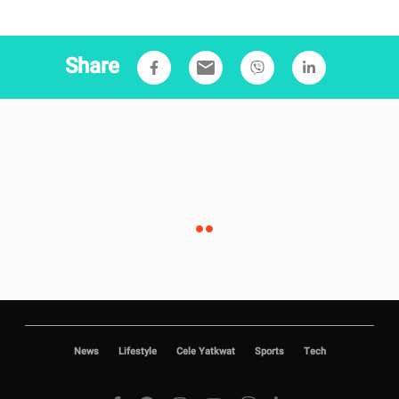
Share
email
News
Lifestyle
Cele Yatkwat
Sports
Tech