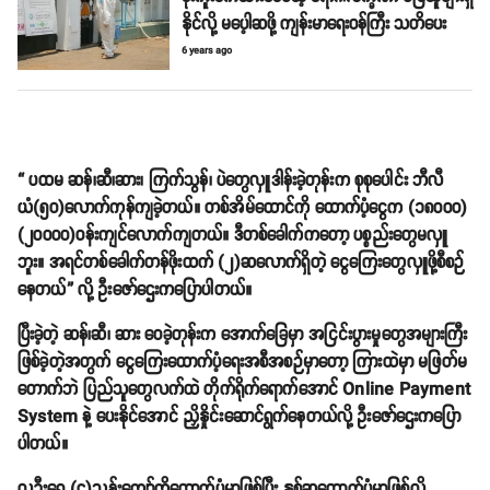
နိုင်လို့ မပေ့ါဆဖို့ ကျန်းမာရေးဝန်ကြီး သတိပေး
6 years ago
“ ပထမ ဆန်၊ဆီ၊ဆား၊ ကြက်သွန်၊ ပဲတွေလှူဒါန်းခဲ့တုန်းက စုစုပေါင်း ဘီလီ
ယံ(၅၀)လောက်ကုန်ကျခဲ့တယ်။ တစ်အိမ်ထောင်ကို ထောက်ပံ့ငွေက (၁၈၀၀၀)
(၂၀၀၀၀)ဝန်းကျင်လောက်ကျတယ်။ ဒီတစ်ခေါက်ကတော့ ပစ္စည်းတွေမလှူ
ဘူး။ အရင်တစ်ခေါက်တန်ဖိုးထက် (၂)ဆလောက်ရှိတဲ့ ငွေကြေးတွေလှူဖို့စီစဉ်
နေတယ်” လို့ ဦးဇော်ဌေးကပြောပါတယ်။
ပြီးခဲ့တဲ့ ဆန်၊ဆီ၊ ဆား ဝေခဲ့တုန်းက အောက်ခြေမှာ အငြင်းပွားမှုတွေအများကြီး
ဖြစ်ခဲ့တဲ့အတွက် ငွေကြေးထောက်ပံ့ရေးအစီအစဉ်မှာတော့ ကြားထဲမှာ မဖြတ်မ
တောက်ဘဲ ပြည်သူတွေလက်ထဲ တိုက်ရိုက်ရောက်အောင် Online Payment
System နဲ့ ပေးနိုင်အောင် ညှိနှိုင်းဆောင်ရွက်နေတယ်လို့ ဦးဇော်ဌေးကပြော
ပါတယ်။
လူဦးရေ (၄)သန်းကျော်ကိုထောက်ပံ့မှာဖြစ်ပြီး နှစ်ဆထောက်ပံ့မှာဖြစ်လို့