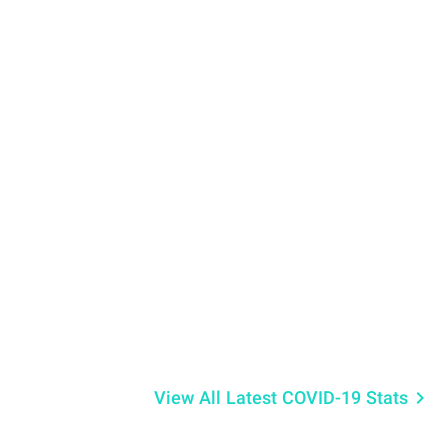
View All Latest COVID-19 Stats
keyboard_arrow_right