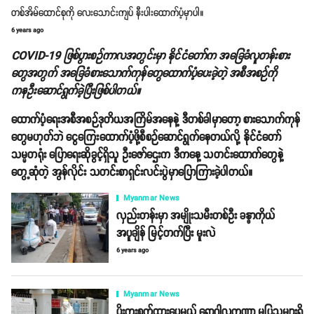
တစ်အိမ်ထောင်စုကို လေးသောင်းကျပ် နီးပါးထောက်ပံ့မှာပါ။
6 years ago
COVID-19 ဖြစ်ပွားစဉ်ကာလအတွင်းမှာ နိုင်ငံတော်က အခြေခံလူတန်းစား
တွေအတွက် အခြေခံစားသောက်ကုန်တွေထောက်ပံ့ပေးခဲ့တဲ့ အစီအစဉ်ကို
ကနဦးဆောင်ရွက်ခဲ့ပြီးဖြစ်ပါတယ်။
ထောက်ပံ့ရေးအစီအစဉ်ဒုတိယအကြိမ်အနေနဲ့ ဒီတစ်ခါမှာတော့ စားသောက်ကုန်
တွေမဟုတ်ဘဲ ငွေကြေးထောက်ပံ့ဖို့စီစဉ်ဆောင်ရွက်နေတယ်လို့ နိုင်ငံတော်
သမ္မတရုံး ပြောရေးဆိုခွင့်ရှိသူ ဦးဇော်ဌေးက ဒီကနေ့ သတင်းထောက်တွေနဲ့
တွေ့ဆုံတဲ့ အွန်လိုင်း သတင်းစာရှင်းလင်းပွဲမှာပြောကြားခဲ့ပါတယ်။
Myanmar News
လှည်းတန်းမှာ အမျိုးသမီးတစ်ဦး ခန္ဓာကိုယ်
အပူချိန် မြင့်တက်ပြီး မူးလဲ
6 years ago
Myanmar News
ပိုးကူးစက်ထားပေမယ့် ရောဂါလက္ခဏာ မပြသူများရှိ