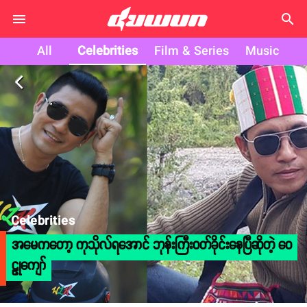
search
All
Celebrities
Film & Series
Music
arrow_back_ios
Celebrities
အမေကတော့ ကုသိုလ်ရအောင် ဘုန်းကြီးဝတ်ခိုင်းနေပြီဆိုတဲ့ ဝေ
ဠုကျော်