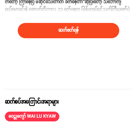
ကတော့ ကြာနေပြီ မဆိုင်သေးတာက ခက်နေတာ’’ဆိုပြီးတော့ သဘောကျ
ရယ်မောရင်းနဲ့ အောက်တိုဘာလ ၁၃ ရက်နေ့က မြန်မာ့ရုပ်ရှင်သက်ကြီးပူဇော်ပွဲ
ကို တက်ရောက်ရင်း ဖြေဆိုခဲ့တာပါ။
ဆက်ဖတ်ရန်
ဆက်စပ်အကြောင်းအရာများ
ဝေဠုကျော် WAI LU KYAW