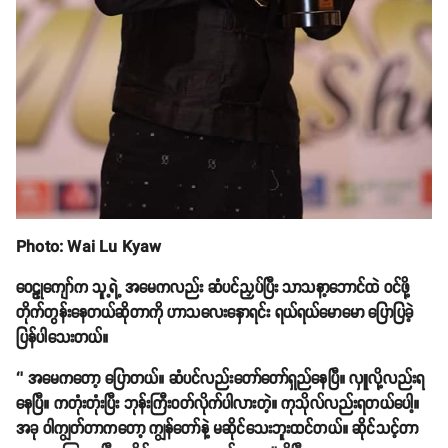
Photo: Wai Lu Kyaw
ဝေဠုကျော်က သူ့ရဲ့ အမေကလည်း ဆံပင်ညှပ်ပြီး သာသနာ့ဘောင်ထဲ ဝင်ဖို့
တိုက်တွန်းနေတယ်ဆိုတာကို ဟာသလေးနှောရင်း ရယ်ရယ်မောမော ပြောပြခဲ့
ပြန်ပါသေးတယ်။
‘’ အမေကတော့ ပြောတယ်။ ဆံပင်လည်းတော်တော်ရှည်နေပြီ။ လှူလို့လည်းရ
နေပြီ။ ကတုံးတုံးပြီး ဘုန်းကြီးဝတ်လိုက်ပါလားတဲ့။ ကုသိုလ်လည်းရတယ်ပေါ့။
အခု ဝါကျွတ်တာကတော့ ကျွန်တော်နဲ့ မဆိုင်သေးဘူးထင်တယ်။ ဆိုင်သင့်တာ