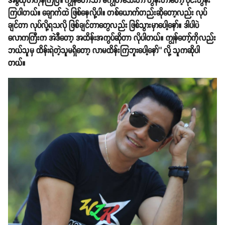
အစွံထုတ်ကုန်ကြပြီ။ ကျွန်တော်သာ မကျွတ်သေးတာ တွန်းတာတော့ ဝိုင်းတွန်း
ကြပါတယ်။ ချောက်ထဲ ဖြစ်နေလို့ပါ။ တစ်ယောက်တည်းဆိုတော့လည်း လုပ်
ချင်တာ လုပ်လို့ရသလို ဖြစ်ချင်တာတွေလည်း ဖြစ်သွားမှာပေါ့နော်။ ဒါပါပဲ
လောကကြီးက အဲဒီတော့ အထိန်းအကွပ်ဆိုတာ လိုပါတယ်။ ကျွန်တော့်ကိုလည်း
ဘယ်သူမှ ထိန်းရဲတဲ့သူမရှိတော့ လာမထိန်းကြဘူးပေါ့နော်’’ လို့ သူကဆိုပါ
တယ်။