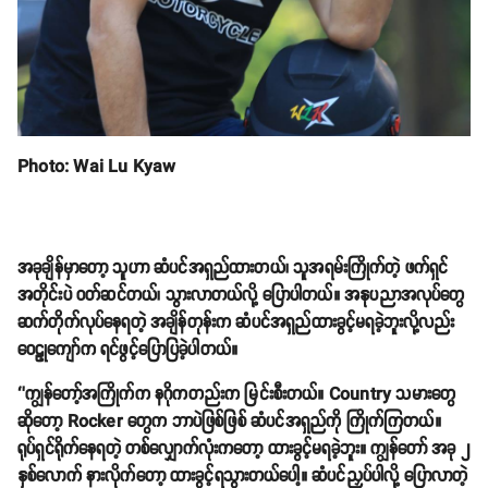
Photo: Wai Lu Kyaw
အခုချိန်မှာတော့ သူဟာ ဆံပင်အရှည်ထားတယ်၊ သူအရမ်းကြိုက်တဲ့ ဖက်ရှင်
အတိုင်းပဲ ဝတ်ဆင်တယ်၊ သွားလာတယ်လို့ ပြောပါတယ်။ အနုပညာအလုပ်တွေ
ဆက်တိုက်လုပ်နေရတဲ့ အချိန်တုန်းက ဆံပင်အရှည်ထားခွင့်မရခဲ့ဘူးလို့လည်း
ဝေဠုကျော်က ရင်ဖွင့်ပြောပြခဲ့ပါတယ်။
‘’ကျွန်တော့်အကြိုက်က နဂိုကတည်းက မြင်းစီးတယ်။ Country သမားတွေ
ဆိုတော့ Rocker တွေက ဘာပဲဖြစ်ဖြစ် ဆံပင်အရှည်ကို ကြိုက်ကြတယ်။
ရုပ်ရှင်ရိုက်နေရတဲ့ တစ်လျှောက်လုံးကတော့ ထားခွင့်မရခဲ့ဘူး။ ကျွန်တော် အခု ၂
နှစ်လောက် နားလိုက်တော့ ထားခွင့်ရသွားတယ်ပေါ့။ ဆံပင်ညှပ်ပါလို့ ပြောလာတဲ့