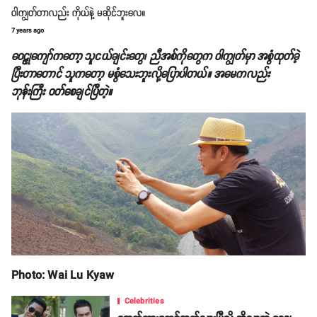
ဝါကျွတ်တာလည်း ကိုယ်နဲ့ မဆိုင်ဘူးလေ။
7 years ago
ဝေဠုကျော်ကတော့ သူငယ်ချင်းတွေ၊ ညီအစ်ကိုတွေက ဝါကျွတ်မှာ အစွံထုတ်ခဲ့
ပြီးတာတောင် သူကတော့ မစွံသေးဘူးလို့ပြောပါတယ်။ အမေကလည်း
ဘုန်းကြီး ဝတ်စေချင်ပြီတဲ့။
Photo: Wai Lu Kyaw
Celebrities