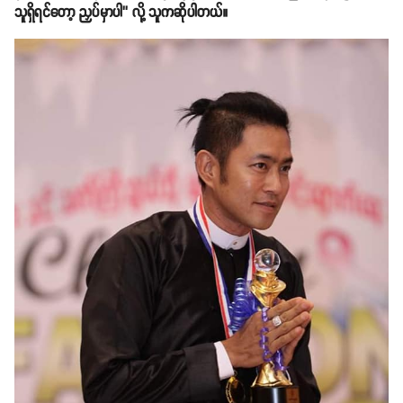
သူရှိရင်တော့ ညှပ်မှာပါ’’ လို့ သူကဆိုပါတယ်။