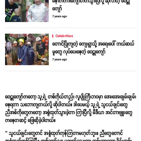
နောက်ကားကျော်တက်သွားပြီလို့ ဆိုလာတဲ့ ဝေဠု
ကျော်
7 years ago
Celebrities
တောင်ပြိုကျတဲ့ ကျေးရွာသို့ အရေးပေါ် ကယ်ဆယ်
မှုတွေ လုပ်ပေးနေတဲ့ ဝေဠုကျော်
7 years ago
ဝေဠုကျော်ကတော့ သူ့ရဲ့ တစ်ကိုယ်တည်း လူပျိုကြီးဘဝမှာ အေးအေးချမ်းချမ်း
နေရတာ သဘောကျတယ်လို့ ဆိုပါတယ်။ ဒါပေမယ့် သူ့ရဲ့ သူငယ်ချင်းတွေ
ညီအစ်ကိုတွေကတော့ အစွံထုတ်သွားခဲ့တာ ကြာပြီလို့ မီဒီယာ အင်တာဗျူးတွေ
ကနေတဆင့် ဖြေဆိုခဲ့ပါတယ်။
‘’ သူငယ်ချင်းတွေတင် အစွံထုတ်ကုန်ကြတာမဟုတ်ဘူး။ ညီတွေတောင်