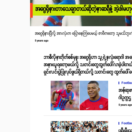
အဂွေရိုနားတာသေချာတယ်ဆိုတဲ့နာဆရီနဲ့ အဲ့ဒါမဟုတ်
အဂွေရိုနားပြီလို့ အားလုံးက ပြောနေကြပေမယ့် ဇာဗီကတော့ သူမသိဘူးလ
5 years ago
ဘာစီလိုနာတိုက်စစ်မှူး အဂွေရိုဟာ သူ့ရဲ့နှလုံးရေ
အနားယူရတော့မယ်လို့ သတင်းတွေထွက်ပေါ်လာခဲ့ပါတယ
ရှင်းလင်းပွဲပြုလုပ်ဖွယ်ရှိတယ်လို့ သတင်းတွေ ထွက်ပေါ
Footba
အန်ဆုဖာ
ဂါဥက္ကဌ
5 years ag
Footba
ပရီးမီး