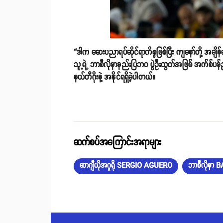
“ဒါက ဆေးပညာရပ်ဆိုင်ရာကိစ္စဖြစ်ပြီး ကျနော်တို့ အချိန
သူ့ရဲ့ ဘာစီလိုနာနည်းပြဘဝ ပွဲဦးထွက်အဖြစ် အက်စ်ပန်ညိုန
နယ်တီဂိုးနဲ့ အနိုင်ရရှိခဲ့ပါတယ်။
ဆက်စပ်အကြောင်းအရာများ
ဆာဂျီယိုအဂူရို SERGIO AGUERO
ဘာစီလိုနာ