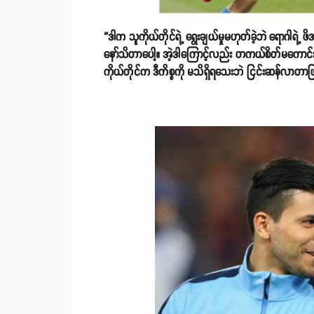
“ဒါက သူကိုယ်တိုင်ရဲ့ ရွေးချယ်မှုမဟုတ်ခဲ့ဘဲ ရောဂါ
နော်သိတာပေါ့။ အဲ့ဒါကြောင့်လည်း တကယ်စိတ်မကောင်းဖြ
ကိုယ်တိုင်က ဒီကိစ္စကို မသိရှိရသေးဘဲ ငြင်းဆန်လာတာ