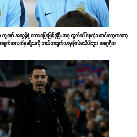
နော် အဂွေရိုနဲ့ စကားပြောဖြစ်ခဲ့ပြီး အခု ထွက်ပေါ်နေတဲ့သတင်းတွေကတော့
်းအချက်အလက်မှမရှိသလို ဘယ်ကထွက်လာမှန်းလဲမသိပါဘူး။ အဂွေရိုက