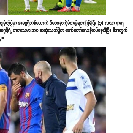
တဲ့ပွဲမှာ အဂွေရိုတစ်ယောက် ဒီဝေဒနာကိုခံစားခဲ့ရတာဖြစ်ပြီး (၃) လသာ နားရ
ွေရိုရဲ့ ကစားသမားဘဝ အဆုံးသတ်ဖို့က တော်တော်လေးနီးစပ်နေပါပြီ။ ဒီအတွက်
ူး။