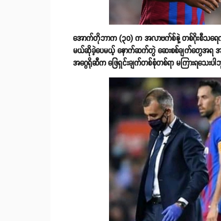
အောက်တိုဘာက (၃၀) က အလာဗက်စ်နဲ့ တစ်ဂိုးစီသရေကျခဲ့
မယ်ဆိုခဲ့ပေမယ့် နောက်ဆက်တွဲ ဆေးစစ်ချက်တွေအရ အဂ
အဂွေရိုဆီက ဖြေရှင်းချက်တစ်စုံတစ်ရာ မကြားရသေးပါဘ