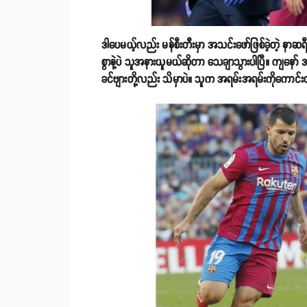
ဒါပေမယ့်လည်း မန်စီးတီးမှာ အသင်းဖော်ဖြစ်ခဲ့တဲ့ နာဆရီက 
စွာနဲ့ပဲ သူအနားယူမယ်ဆိုတာ သေချာသွားပါပြီ။ ကျနော် 
ခင်ဗျားတို့လည်း သိမှာပဲ။ သူက အရမ်းအရမ်းကိုကောင်