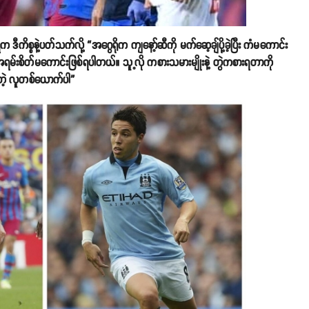
ဒီကိစ္စနဲ့ပတ်သက်လို့ “အဂွေရိုက ကျနော့်ဆီကို မက်ဆေ့ချ်ပို့ခဲ့ပြီး ကံမကောင်း
အရမ်းစိတ်မကောင်းဖြစ်ရပါတယ်။ သူ့လို ကစားသမားမျိုးနဲ့ တွဲကစားရတာကို
းတဲ့ လူတစ်ယောက်ပါ”