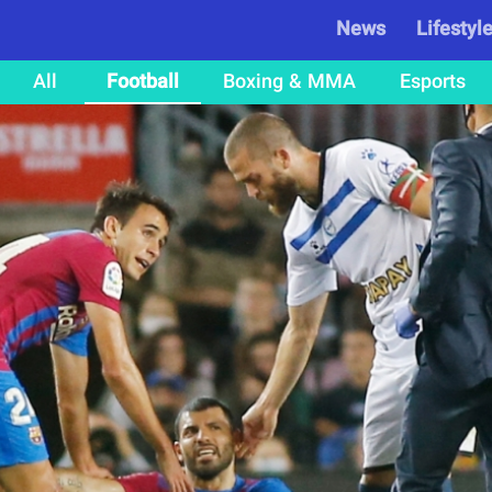
News
Lifestyl
All
Football
Boxing & MMA
Esports