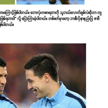
ရဲ့ ဖိအားကြောင့်ဖြစ်ပါတယ်။ ဘောလုံးကစားရတာကို သူဘယ်လောက်ချစ်လဲဆိုတာ ကျ
စ်ရတာပါ” လို့ ပြောကြားခဲ့ပါတယ်။ တစ်ဖက်မှာတော့ ဘာစီလိုနာနည်းပြ ဇာဗီ
ဖြစ်ပါတယ်။