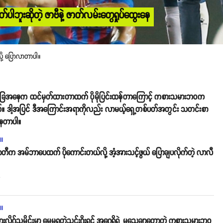
ပါဘူးဆိုတဲ့ ဇာဗီနဲ့ ဇာတ်လမ်းတွေရှုပ်ထွေးနေ
ို့ ပြောလာတာပါ။
ာဂါ အခြေအနေက ထင်မှတ်ထားတာထက် ပိုမိုပြင်းထန်တာကြောင့် ကစားသမားဘဝက
်။ ဒါ့အပြင် ဒီအကြောင်းအရာကိုလည်း လာမယ့်ရှေ့တစ်ပတ်အတွင်း သတင်းစာ
်နေတာပါ။
ll
တီက အမ်ဘာပေထက် ပိုကောင်းတယ်လို့ အံ့အားသင့်ဖွယ် ပြောချပလိုက်တဲ့ လာလီ
o
ll
ယားလိဂ်သမိုင်းမှာ မေ့မရတဲ့သွင်းဂိုးရှင် အဂွေရိုရဲ့ မသေချာတော့တဲ့ ကစားသမားဘဝ