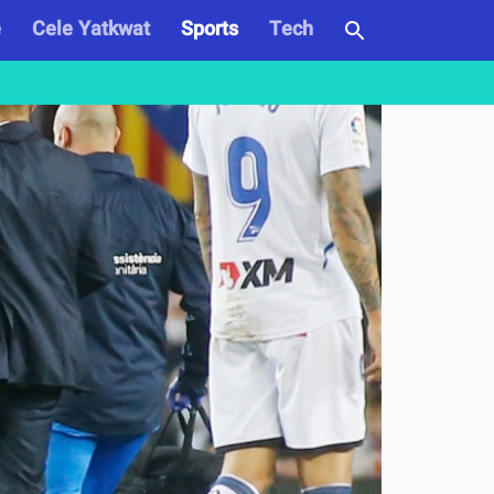
e
Cele Yatkwat
Sports
Tech