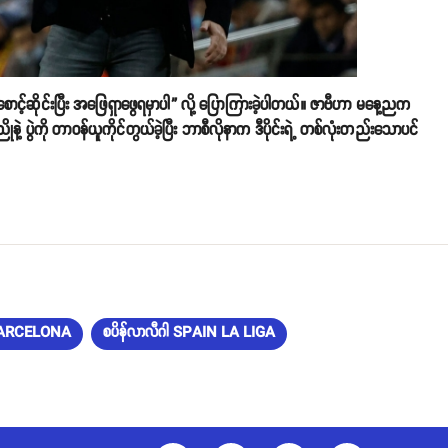
်စောင့်ဆိုင်းပြီး အဖြေရှာဖွေရမှာပါ” လို့ ပြောကြားခဲ့ပါတယ်။ ဇာဗီဟာ မနေ့ညက
ဲ့ ပွဲကို တာဝန်ယူကိုင်တွယ်ခဲ့ပြီး ဘာစီလိုနာက ဒီပိုင်းရဲ့ တစ်လုံးတည်းသောပင်
 BARCELONA
စပိန်လာလီဂါ SPAIN LA LIGA