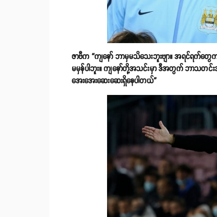
ဇာဗီက “ကျနော် ဘာမှမသိသေးဘူးဗျာ။ အရင်ရက်တွေက ကျ
မမှန်ပါဘူး။ ကျနော်တို့အသင်းမှာ ဒီအတွက် ဘာသတင
အေးအေးဆေးဆေးရှိနေပါတယ်”