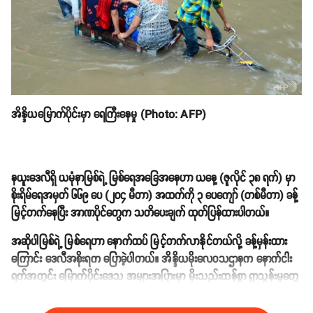
အိန္ဒိယမြောက်ပိုင်းမှာ ရေကြီးနေမှု (Photo: AFP)
နယူးဒေလီရှိ ယမုံနာမြစ်ရဲ့ မြစ်ရေအခြေအနေဟာ ယနေ့ (ဇူလိုင် ၃၈ ရက်) မှာ
စိုးရိမ်ရေအမှတ် ၆၆၉ ပေ (၂၀၄ မီတာ) အထက်ကို ၃ ပေကျော် (တစ်မီတာ) ခန့်
မြင့်တက်နေပြီး အာဏပိုင်တွေက သတိပေးချက် ထုတ်ပြန်ထားပါတယ်။
အဆိုပါမြစ်ရဲ့ မြစ်ရေဟာ နောက်ထပ် မြင့်တက်လာနိုင်တယ်လို့ ခန့်မှန်းထား
ကြောင်း ဒေလီအစိုးရက ပြောခဲ့ပါတယ်။ အိန္ဒိယမိုးလေဝသဌာနက နောက်ငါး
ရက်အတွင်း မြောက်ပိုင်းဒေသ အများအပြားမှာ မိုးသည်းထန်စွာ ရွာသွန်းမှုတွေ
ဆက်လက် ဖြစ်ပေါ်နိုင်ကြောင်း သတိပေးခဲ့ပါတယ်။