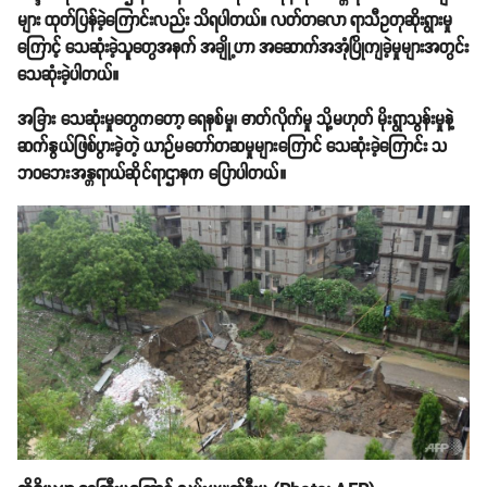
များ ထုတ်ပြန်ခဲ့ကြောင်းလည်း သိရပါတယ်။ လတ်တလော ရာသီဥတုဆိုးရွားမှု
ကြောင့် သေဆုံးခဲ့သူတွေအနက် အချို့ဟာ အဆောက်အအုံပြိုကျခဲ့မှုများအတွင်း
သေဆုံးခဲ့ပါတယ်။
အခြား သေဆုံးမှုတွေကတော့ ရေနစ်မှု၊ ဓာတ်လိုက်မှု သို့မဟုတ် မိုးရွာသွန်းမှုနဲ့
ဆက်နွယ်ဖြစ်ပွားခဲ့တဲ့ ယာဉ်မတော်တဆမှုများကြောင် သေဆုံးခဲ့ကြောင်း သ
ဘဝဘေးအန္တရာယ်ဆိုင်ရာဌာနက ပြောပါတယ်။