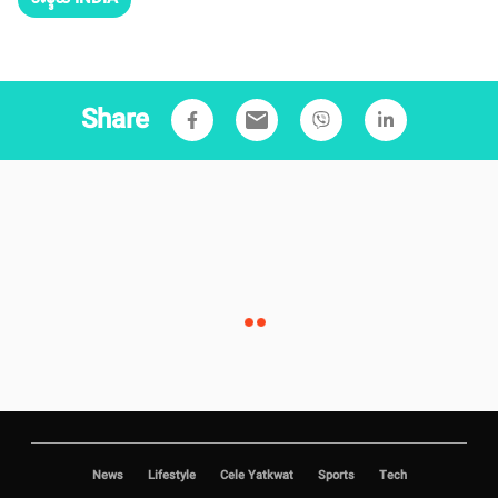
Share
email
News
Lifestyle
Cele Yatkwat
Sports
Tech