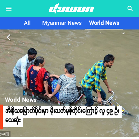
search
All
Myanmar News
World News
arrow_back_ios
World News
အိန္ဒိယမြောက်ပိုင်းမှာ မိုးသက်မုန်တိုင်းကြောင့် လူ ၄၉ ဦး
သေဆုံး