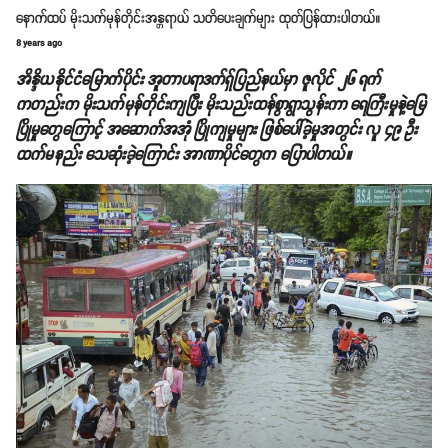
နောက်ထပ် မိုးသက်မုန်တိုင်းအန္တရာယ် သတိပေးချက်များ ထုတ်ပြန်ထားပါတယ်။
8 years ago
အိန္ဒိယနိုင်ငံမြောက်ပိုင်း အူတာပရာဒက်ရှ်ပြည်နယ်မှာ ဇူလိုင် ၂၆ ရက်
ကတည်းက မိုးသက်မုန်တိုင်းကျပြီး မိုးသည်းထန်စွာရွာသွန်းကာ ရေကြီးမှုနဲ့မြေ
ပြိုမှုတွေကြောင့် အဆောက်အအုံ ပြိုကျမှုများ ဖြစ်ပေါ်ခဲ့မှုအတွင်း လူ ၄၉ ဦး
ထက်မနည်း သေဆုံးခဲ့ကြောင်း အာဏာပိုင်တွေက ပြောပါတယ်။