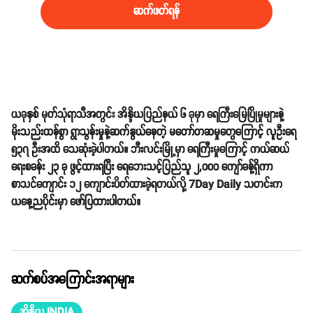
ဆက်ဖတ်ရန်
ယခုနှစ် မုတ်သုံရာသီအတွင်း အိန္ဒိယပြည်နယ် ၆ ခုမှာ ရေကြီးမြေပြိုမှုများနဲ့
မိုးသည်းထန်စွာ ရွာသွန်းမှုနဲ့ဆက်နွယ်နေတဲ့ မတော်တဆမှုတွေကြောင့် လူဦးရေ
၅၃၇ ဦးအထိ သေဆုံးခဲ့ပါတယ်။
ဘီးလင်းမြို့မှာ ရေကြီးမှုကြောင့် ကယ်ဆယ်
ရေးစခန်း ၂၃ ခု ဖွင့်ထားရပြီး ရေဘေးသင့်ပြည်သူ ၂,၀၀၀ ကျော်ခန့်ရှိကာ
စာသင်ကျောင်း ၁၂ ကျောင်းပိတ်ထားခဲ့ရတယ်လို့ 7Day Daily သတင်းက
ယနေ့ညပိုင်းမှာ ဖော်ပြထားပါတယ်။
ဆက်စပ်အကြောင်းအရာများ
အိန္ဒိယ INDIA