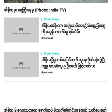
အိန္ဒိယမှာ ရေကြီးနေမှု (Photo: India TV)
World News
အိန္ဒိယအစိုးရက အမျိုးသမီးလစဉ်သုံးပစ္စည်းတွေ
ကို အခွန်ကောက်ခံမှု ရုပ်သိမ်း
8 years ago
World News
အိန္ဒိယမြို့တော်အပြင်ဘက် လူနေတိုက်ခန်းတွဲပြို
ကျမှု သေဆုံးသူ ၉ ဦးအထိ မြင့်တက်လာ
8 years ago
အိန္ဒိယ မိုးလေဝသဌာနက နောက်ထပ် မိုးသက်မုန်တိုင်းအန္တရာယ် သတိပေးချက်