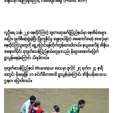
အိန္ဒိယမှာ ရေကြီးမှုကြောင့် လမ်းမပျက်စီးမှု (Photo: AFP)
လူဦးရေ သန်း ၂၂၀ နေထိုင်ကြတဲ့ အူတာပရာဒက်ရှ်ပြည်နယ်မှာ နေအိမ်အများ
အပြား ပျက်စီးဆုံးရှုံးခဲ့ပြီး ပြိုကျနိုင်မှု အန္တရာယ်ရှိတဲ့ အဆောက်အအုံ အားလုံးမှာ
နေထိုင်ကြသူတွေကို ရွှေ့ပြောင်းရန်တိုက်တွန်းထားပါတယ်။ နယူးဒေလီနဲ့ အိန္ဒိယ
အနောက်ပိုင်း ရာဂျက်စသန်ပြည်နယ်တွေမှာလည်း မိုးများအဆက်မပြတ်
ရွာသွန်းနေခဲ့ကြောင်း သိရပါတယ်။
ရာဂျက်စသန်ပြည်နယ် Bharatpur ဒေသမှာ ဇူလိုင် ၂၇ ရက်က ၂၄ နာရီ
အတွင်း မိုးရေချိန် ၁၁ စင်တီမီတာအထိ ရွာသွန်းခဲ့ကြောင်း အိန္ဒိယမိုးလေဝသ
ဌာနက ပြောပါတယ်။