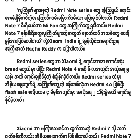
"လူကြိုက်များနေတဲ့ Redmi Note series တွေ အံ့သြဖွယ် ရောင်း
အားစံချိန်တင်တဲ့အကြောင်း ဝမ်းမြောက်ဝမ်းသာ ပြောချင်ပါတယ်။ Redmi
Note 7 စီးရီးသစ်ဟာ Mi Fan တွေ အကြိုက်တွေ့ရပါတယ်။ Redmi
Note 7 ဖုန်းစီးရီးတွေလူကြိုက်များတဲ့အတွက် နောက်ထပ် အသစ်တွေ ပေးဖို့
ခွန်အားဖြစ်စေပါတယ်" လို့Xiaomi India ရဲ့ အွန်လိုင်းအရောင်းဌာန
အကြီးအကဲ Raghu Reddy က ပြောပါတယ်။
Redmi series တွေဟာ Xiaomi ရဲ့ ရောင်းအားအကောင်းဆုံး
brand တွေထဲမှာ ပါပြီး Redmi Note 4 မှာဆို ၆ လအတွင်း အလုံးရေ ၅
သန်း အထိ ရောင်းချနိုင်ခဲ့တဲ့ စံချိန်ရခဲ့ပါတယ်။ Redmi series ထဲမှာ
အိန္ဒိယဈေးကွက်ရဲ့ အကြိုက်တွေ့တဲ့ ဖုန်းတစ်လုံးက Redmi 4A ဖြစ်ပြီး
flash sale စလို့ပထမ ၄ မိနစ်အတွင်းမှာ အလုံးရေ ၂ သိန်းခွဲအထိ ရောင်းချ
နိုင်ခဲ့တာပါ။
Xiaomi ဟာ မကြာသေးခင်က ထွက်ထားတဲ့ Redmi 7 လို ဘက်
ဂျက်ဖုန်းကိုလည်း အိန္ဒိယဈေးကွက်မှာ ဖြန့်ချိထားပါတယ်။ Redmi Note 7