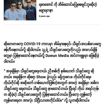
ရဝေအောင် ကို အိမ်ထောင်မပြုစေချင်ဘူးဆိုတဲ့
ချောရတနာ
6 years ago
ဆိုတေးကတော့ COVID-19 ကာလမှာ အိမ်မှာနေရင်း သီချင်းအသစ်လေးတွေ
ဖန်တီးနေတယ်လို့ ဆိုပါတယ်။ သူ့ရဲ့ သီချင်းလေးတွေကိုလည်း အားလပ်ချိန်
တွေမှာ ပြန်နားထောင်နေတယ်လို့ Duwun Media အင်တာဗျူးမှာ ဖြေဆိုခဲ့
ပါတယ်။
“ အခုချိန်မှာ သီချင်းတွေရေးတယ်၊ ညီအစ်ကို နှစ်ယောက် သီချင်းတွေ ဆို
တယ်။ အခုချိန်က ဆိုစရာ Show ပွဲလည်း မရှိဘူးလေ။ ကိုယ်တိုင်ရေး၊
ကိုယ်တိုင်ဆို အဆိုတော် တစ်ယောက်ဖြစ်တဲ့အတွက် အားတဲ့ အချိန်မှာ အဓိက
သီချင်းတွေ ရေးတယ်။ သီချင်းတွေ နားထောင်တယ်၊ ပြီးရင် ကိုယ် အရင်တုန်း
က ဆိုခဲ့တဲ့ သီချင်းလေးတွေကို ပြန်နားထောင်တယ်။ ပြီးတော့ ကျွန်တော့်
ကျန်းမာရေးက အားလုံး သိပြီးသားအတိုင်းပါပဲ။” လို့ သူကဆိုပါတယ်။