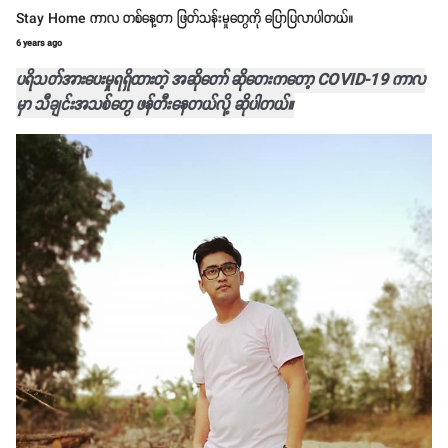
Stay Home ကာလ တစ်နေ့တာ ဖြတ်သန်းမှုတွေကို ပြောပြလာပါတယ်။
6 years ago
ပရိသတ်အားပေးမှုရရှိထားတဲ့ အဆိုတော် ဆိုတေးကတော့ COVID-19 ကာလ
မှာ သီချင်းအသစ်တွေ ဖန်တီးနေတယ်လို့ ဆိုပါတယ်။