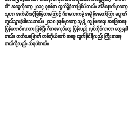
ပါ’’ အခွေကိုတော့ ၂၀၁၄ ခုနှစ်မှာ ထွက်ရှိခဲ့တာဖြစ်ပါတယ်။ အဲဒီနောက်မှာတော့
သူဟာ အက်ဆီးဒင့်ဖြစ်ခဲ့တာကြောင့် ဂီတလောကနဲ့ အချိန်အတော်ကြာ ပျောက်
ကွယ်သွားခဲ့ပါသေးတယ်။ ၂၀၁၈ ခုနှစ်မှာတော့ သူ့ရဲ့ ကျန်းမာရေး အခြေအနေ
ပြန်ကောင်းလာတာ ဖြစ်ပြီး ဂီတအလုပ်တွေ ပြန်လည် လုပ်ကိုင်လာတာ တွေ့ရပါ
တယ်။ တတိယမြောက် တစ်ကိုယ်တော် အခွေ ထွက်နိုင်ဖို့လည်း ကြိုးစားနေ
တယ်လို့လည်း သိရပါတယ်။