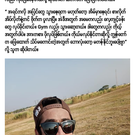
“ အရင်ကလို အပြင်တွေ သွားနေရတာ မဟုတ်တော့ အိမ်မှာနေရင်း စားလိုက်
အိပ်လိုက်နဲ့တင် ဗိုက်က ပူလာပြီ။ အဲဒီအတွက် အမေကလည်း လေ့ကျင့်ခန်း
တွေ လုပ်ခိုင်းတယ်။ Gym လည်း သွားဆော့တယ်။ ဒါတွေကလည်း ကိုယ့်
အတွက်ပါပဲ။ အားကစား ပိုလုပ်ဖြစ်တယ်။ ကိုယ်မလုပ်နိုင်တာဆိုလို့ ကျွန်တော်
က ခြေထောက် သိပ်မကောင်းတဲ့အတွက် ဘောလုံးတော့ မကန်နိုင်ဘူးပေါ့ဗျာ”
လို့ သူက ဆိုပါတယ်။