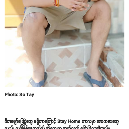
Photo: So Tay
ဂီတဖျော်ဖြေပွဲတွေ မရှိတာကြောင့် Stay Home ကာလမှာ အားကစားတွေ
လည်း လုပ်ဖြစ်နေတယ်လို့ ဆိုတေးက ဆက်လက် ပြောပြလာပါတယ်။