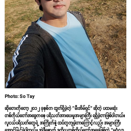
Photo: So Tay
ဆိုတေးကိုတော့ ၂၀၁၂ ခုနှစ်က ထွက်ရှိခဲ့တဲ့ ‘’မီးအိမ်ရှင်’’ ဆိုတဲ့ ပထမဆုံး
တစ်ကိုယ်တော်အခွေကနေ ပရိသတ်အားပေးမှုအများကြီး ရရှိခဲ့တာဖြစ်ပါတယ်။
လူငယ်ပရိသတ်တွေရဲ့ အကြိုက်နဲ့ ထပ်တူကျခဲ့တာကြောင့်လည်း အများကြီး
အောင်မြင်ခဲ့ပါတယ်။ အဲဒီနောက် ဒုတိယတစ်ကိုယ်တော်အခွေဖြစ်တဲ့ ‘’မင်္ဂလာ