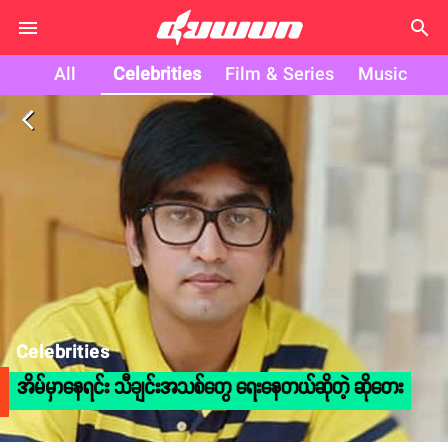
search
All
Celebrities
Film & Series
Music
arrow_back_ios
Celebrities
အိမ်မှာနေရင်း သီချင်းအသစ်တွေ ရေးနေတယ်ဆိုတဲ့ ဆိုတေး