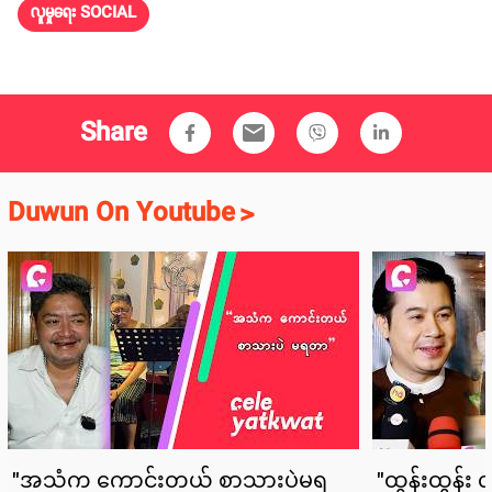
လူမှုရေး SOCIAL
Share
email
Duwun On Youtube
>