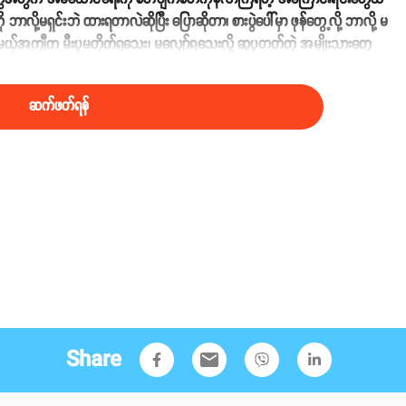
ာလို့မရှင်းဘဲ ထားရတာလဲဆိုပြီး ပြောဆိုတာ၊ စားပွဲပေါ်မှာ ဖုန်တွေ့လို့ ဘာလို့ မ
မယ့်အကျီက မီးပူမတိုက်ရသေး၊ မလျှော်ရသေးလို့ ဆူပူတတ်တဲ့ အမျိုးသားတွေ
တ်ဖိစီးမှု တွေကြုံနေကြရဆဲပါ။
ဆက်ဖတ်ရန်
Share
email