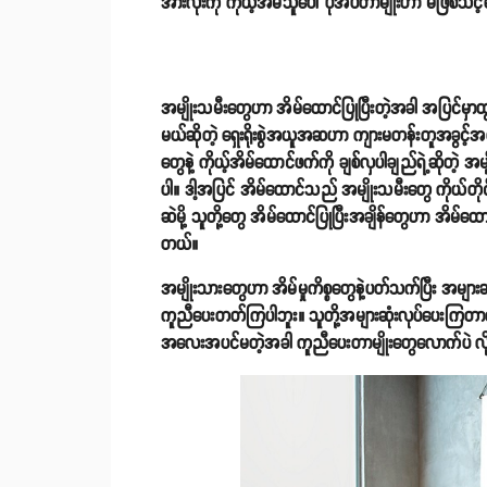
အားလုံးကို ကိုယ့်အိမ်သူပေါ် ပုံအပ်တာမျိုးဟာ မဖြစ်သင့
အမျိုးသမီးတွေဟာ အိမ်ထောင်ပြုပြီးတဲ့အခါ အပြင်မှာထွ
မယ်ဆိုတဲ့ ရှေးရိုးစွဲအယူအဆဟာ ကျားမတန်းတူအခွင့်အရေ
တွေနဲ့ ကိုယ့်အိမ်ထောင်ဖက်ကို ချစ်လှပါချည်ရဲ့ဆိုတဲ့ 
ပါ။ ဒါ့အပြင် အိမ်ထောင်သည် အမျိုးသမီးတွေ ကိုယ်တိုင
ဆဲမို့ သူတို့တွေ အိမ်ထောင်ပြုပြီးအချိန်တွေဟာ အိမ်ထောင
တယ်။
အမျိုးသားတွေဟာ အိမ်မှုကိစ္စတွေနဲ့ပတ်သက်ပြီး အများ
ကူညီပေးတတ်ကြပါဘူး။ သူတို့အများဆုံးလုပ်ပေးကြတာက အ
အလေးအပင်မတဲ့အခါ ကူညီပေးတာမျိုးတွေလောက်ပဲ လို