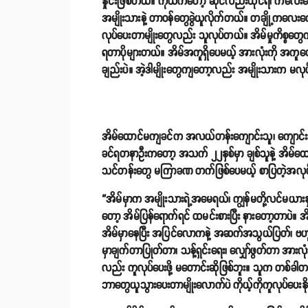
နှိုင်းဖြစ်တယ်။ ကိုယ်ကတော့ ဆိုင်လည်းထိုင်ရ၊ ကလေးတွေလ
အမျိုးသားနဲ့ တာဝန်တွေခွဲယူလိုက်တယ်။ တချို့ကလေး
လုပ်ပေးတာမျိုးတွေလည်း သူလုပ်တယ်။ အိမ်မှုကိစ္စတ
ရတာပိုများတယ်။ အိမ်အကူရှိပေမယ့် အားလုံးကို အကူတ
ချည်းပဲ။ အဲ့ဒါမျိုးတွေကျတော့လည်း အမျိုးသားက မလု
အိမ်ထောင်မကျခင်က အလယ်တန်းကျောင်းသူ၊ ကျောင်းသား
ခင်ရတနာဦးကတော့ အသက် ၂၂နှစ်မှာ ချစ်သူနဲ့ အိမ်ထောင်ကျ
သင်တန်းတွေ မကြာခဏ တက်ဖြစ်ပေမယ့် စာပြတဲ့အလုပ်လ
“အိမ်မှာက အမျိုးသားရဲ့အမေရယ်၊ ကျွန်မတို့လင်မယား
တော့ အိမ်ပြန်ရောက်ရင် ထမင်းစားပြီး နားတော့တာပဲ။ အ
အိမ်မှာနေပြီး အပြင်လောကနဲ့ အဆက်အသွယ်ပြတ်၊ ဗဟ
မှာချက်တာပြုတ်တာ၊ သန့်ရှင်းရေး၊ လျှော်ဖွတ်တာ အားလ
လည်း ကူလုပ်ပေးဖို့ မတောင်းဆိုဖြစ်ဘူး။ သူက တစ်ခ
ဘာတွေယူသွားပေးတာမျိုးလောက်ပဲ ကိုယ့်ကိုကူလုပ်ပေးနိ