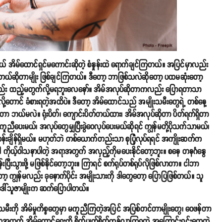
ယ် အိမ်ထောင်ရှင်မကောင်းဆိုတဲ့ စံနှုန်းထဲ ရောက်ချင်ကြတယ်။ အပြင်မှာလည်း
်းတယ်ဆိုတာမျိုး ဖြစ်ချင်ကြတယ်။ ဒီတော့ ဘာဖြစ်သလဲဆိုတော့ ပထမဆုံးတော့
ုတာလည်း ထည့်မတွက်လို့မရဘူးလေနော်။ အိမ်အလုပ်ဆိုတာကလည်း ပြောရတာသာ
့တောင် ခံစားရတဲ့အထိပဲ။ ဒီတော့ အိမ်ထောင်သည် အမျိုးသမီးတွေရဲ့ တစ်နေ့
ျိန်ဆိုတာ ဘယ်မလဲ။ ရုံးပိတ်၊ ကျောင်းပိတ်တယ်ထား၊ အိမ်အလုပ်ဆိုတာ ပိတ်ရက်ရှိတာ
ူညီပေးမယ်၊ အလုပ်တွေမျှပြီးခွဲဝေလုပ်ပေးမယ်ဆိုရင် ကျွန်မတို့ပိုသက်သာမယ်၊
းဆန်းချိန်ရှိမယ်။ မဟုတ်ဘဲ တစ်ယောက်တည်းသာ စုပြုံလုပ်ရရင် အကျိုးဆက်က
့အခါ ကိုယ့်ဝါသနာပါတဲ့ အရာအတွက် အလှည့်ကိုမပေးနိုင်တော့ဘူး။ စနေ တနင်္ဂနွေ
းသွားဖို့ မဖြစ်နိုင်တော့ဘူး။ ကြာရင် စက်ရုပ်တစ်ရုပ်လိုဖြစ်လာတာ။ ငါဘာ
 ကျွန်မလည်း ခုနောက်ပိုင်း အမျိုးသားကို ဒါတွေတော့ ပြောပြဖြစ်တယ်။ သူ
ဒေါ်သူဇာမျိုးက ဆက်ပြောပါတယ်။
သမီးကို အိမ်မှုကိစ္စတွေမှာ မကူညီကြတဲ့အပြင် အပြစ်တင်တာမျိုးတွေ၊ ဝေဖန်တာ
အတွက် အိမ်ထောင်ရေးကို စိတ်ပျက်စိတ်ကုန်လာကြရတဲ့ အကြောင်းရင်းတွေထဲ