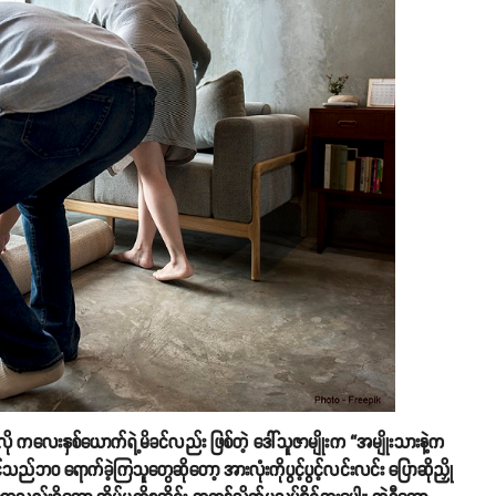
းသလို ကလေးနှစ်ယောက်ရဲ့မိခင်လည်း ဖြစ်တဲ့ ဒေါ်သူဇာမျိုးက “အမျိုးသားနဲ့က
ည်ဘ၀ ရောက်ခဲ့ကြသူတွေဆိုတော့ အားလုံးကိုပွင့်ပွင့်လင်းလင်း ပြောဆိုညှို