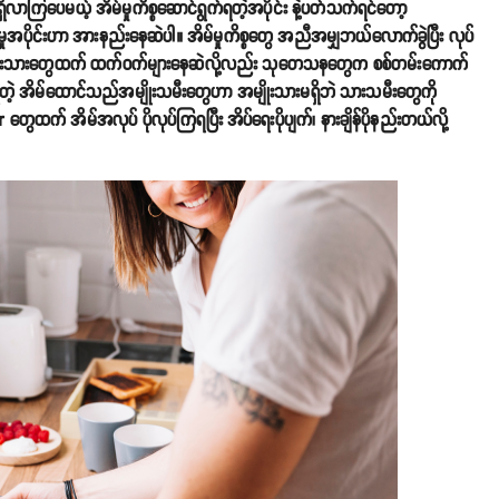
ရှိလာကြပေမယ့် အိမ်မှုကိစ္စဆောင်ရွက်ရတဲ့အပိုင်း နဲ့ပတ်သက်ရင်တော့
ှုအပိုင်းဟာ အားနည်းနေဆဲပါ။ အိမ်မှုကိစ္စတွေ အညီအမျှဘယ်လောက်ခွဲပြီး လုပ်
အမျိုးသားတွေထက် ထက်ဝက်များနေဆဲလို့လည်း သုတေသနတွေက စစ်တမ်းကောက်
ူရှိတဲ့ အိမ်ထောင်သည်အမျိုးသမီးတွေဟာ အမျိုးသားမရှိဘဲ သားသမီးတွေကို
ထက် အိမ်အလုပ် ပိုလုပ်ကြရပြီး အိပ်ရေးပိုပျက်၊ နားချိန်ပိုနည်းတယ်လို့