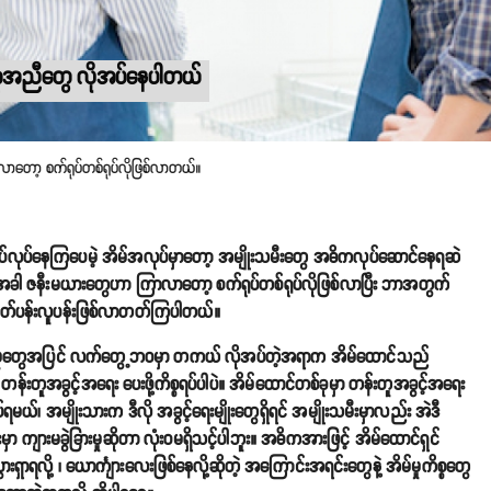
ဲ့အကူအညီတွေ လိုအပ်နေပါတယ်
လာတော့ စက်ရုပ်တစ်ရုပ်လိုဖြစ်လာတယ်။
ပ်လုပ်နေကြပေမဲ့ အိမ်အလုပ်မှာတော့ အမျိုးသမီးတွေ အဓိကလုပ်ဆောင်နေရဆဲ
ာတဲ့အခါ ဇနီးမယားတွေဟာ ကြာလာတော့ စက်ရုပ်တစ်ရုပ်လိုဖြစ်လာပြီး ဘာအတွက်
ိတ်ပန်းလူပန်းဖြစ်လာတတ်ကြပါတယ်။
းလည်မှုတွေအပြင် လက်တွေ့ဘဝမှာ တကယ် လိုအပ်တဲ့အရာက အိမ်ထောင်သည်
န်းတူအခွင့်အရေး ပေးဖို့ကိစ္စရပ်ပါပဲ။ အိမ်ထောင်တစ်ခုမှာ တန်းတူအခွင့်အရေး
ယ်၊ အမျိုးသားက ဒီလို အခွင့်ရေးမျိုးတွေရှိရင် အမျိုးသမီးမှာလည်း အဲဒီ
ားမှာ ကျားမခွဲခြားမှုဆိုတာ လုံးဝမရှိသင့်ပါဘူး။ အဓိကအားဖြင့် အိမ်ထောင်ရှင်
ားရှာရလို့ ၊ ယောင်္ကျားလေးဖြစ်နေလို့ဆိုတဲ့ အကြောင်းအရင်းတွေနဲ့ အိမ်မှုကိစ္စတွေ