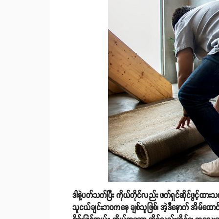
ဒါနဲ့ပတ်သက်ပြီး ကိုယ်တိုင်လည်း ဖက်ရှင်ဆိုင်ဖွင့်ထာ
သူငယ်ချင်းဘဝကနေ ချစ်သူဖြစ်၊ အဲ့ဒီနောက် အိမ်ထောင်သ