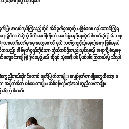
်တော့တဲ့အရာလို့ ဆိုပါရစေ။
က်ပြီး အလုပ်လုပ်ကြသည့်တိုင် အိမ်မှုကိစ္စတွေကို မဖြစ်မနေ လုပ်ဆောင်ကြရ
း ရှိပါတယ်ဆိုတဲ့ ဒီလို ခေတ်ကြီးထဲ၊ ခေတ်နဲ့အညီနေထိုင်ပါတယ်ဆိုတဲ့ မိသားစု
အမျိုးသားတော်တော်များများတွေတောင် ခုထိ လက်စွဲကျင့်သုံးနေတဲ့အရာ ဖြစ်နေဆဲ
်ကလည်း အိမ်မှုကိစ္စရပ်တိုင်းဟာ ကိုယ်တစ်ဦးတည်းလုပ်ရမယ့် အရာလို့ ခံယူနေ
်မကျခင်အချိန်နဲ့ နှိုင်းယှဉ်မယ် ဆိုရင် သုံးဆနီးပါး ပိုပင်ပန်းကြတယ်လို့ သိရပါ
ဆုံးကူညီတယ်ဆိုရင်တောင် ချက်ပြုတ်တာမျိုး၊ လျှော်ဖွတ်တာမျိုးတွေထိတော့ မ
မှိုက်အိတ် ပစ်ပေးတာမျိုး၊ အိပ်ခန်းရှင်းတဲ့အခါ ကူညီပေးတာမျိုး၊
့ ဆိုကြပါတယ်။