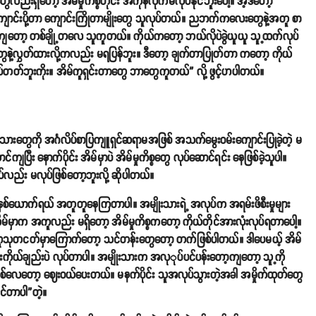
ည်းရှိတော့ အိမ်မှုကိစ္စတိုင်း အကုန်လိုက်မလုပ်နိုင်ဘူးပေါ့။ အဲ့ဒီတော့
ကျောင်းပို့တာ ကျောင်းကြိုတာမျိုးတွေ သူလုပ်တယ်။ ညဘက်ကလေးတွေနဲ့အတူ စာ
ွေကျတော့ တစ်ချို့တလေ သူကူတယ်။ ကိုယ်ကတော့ ဘယ်လိုပဲခွဲယူယူ သူ့ထက်လုပ်
ွေနဲ့လွှတ်ထားလို့ကလည်း မရပြန်ဘူး။ ဒီတော့ ချက်တာပြုတ်တာ ကတော့ ကိုယ်
ပ်တတ်ဘူးကိုး။ အိမ်ကူရှင်းတာတွေ ဘာတွေကူတယ်” လို့ ဖွင့်ဟပါတယ်။
တွေကို အင်္ဂလိပ်စာပြကျူရှင်ဆရာမအဖြစ် အသက်မွေးဝမ်းကျောင်းပြုခဲ့တဲ့ မ
ပြီး နောက်ပိုင်း အိမ်မှာပဲ အိမ်မှုကိစ္စတွေ လုပ်ဆောင်ရင်း နေဖြစ်ခဲ့သူပါ။
ည်း မလုပ်ဖြစ်တော့ဘူးလို့ ဆိုပါတယ်။
နှစ်ယောက်ရယ် အတူတူနေကြတာပါ။ အမျိုးသားရဲ့ အလုပ်က အရမ်းဖိစီးမှုများ
ိမ်မှာက အကူလည်း မရှိတော့ အိမ်မှုကိစ္စကတော့ ကိုယ်တိုင်အားလုံးလုပ်ရတာပေါ့။
ုသုတငတ်မှာကြောက်တော့ သင်တန်းတွေတော့ တက်ဖြစ်ပါတယ်။ ဒါပေမယ့် အိမ်
ုံးကိုယ်ချည်းပဲ လုပ်တာပါ။ အမျိုးသားက အလုုပ်ပင်ပန်းတော့ကျတော့ သူ့ကို
ါတစ်လေတော့ ဈေးဝယ်ပေးတယ်။ မနက်ပိုင်း သူအလုပ်သွားတဲ့အခါ အမှိုက်ထုတ်တွေ
ုင်တာပါ”တဲ့။