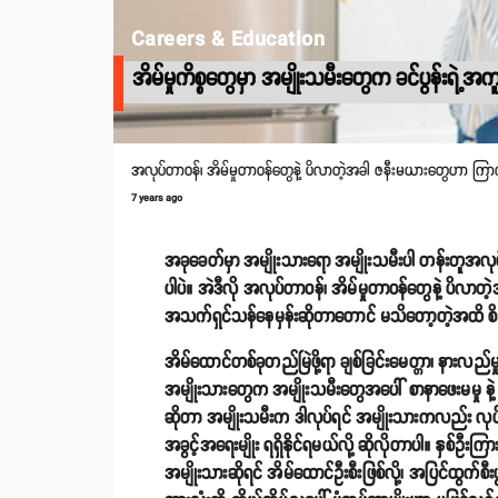
Careers & Education
အိမ်မှုကိစ္စတွေမှာ အမျိုးသမီးတွေက ခင်ပွန်းရ
အလုပ်တာဝန်၊ အိမ်မှုတာဝန်တွေနဲ့ ပိလာတဲ့အခါ ဇနီးမယားတွေဟာ ကြာ
7 years ago
အခုခေတ်မှာ အမျိုးသားရော အမျိုးသမီးပါ တန်းတူအလု
ပါပဲ။ အဲဒီလို အလုပ်တာဝန်၊ အိမ်မှုတာဝန်တွေနဲ့ ပိလ
အသက်ရှင်သန်နေမှန်းဆိုတာတောင် မသိတော့တဲ့အထိ စ
အိမ်ထောင်တစ်ခုတည်မြဲဖို့ရာ ချစ်ခြင်းမေတ္တာ၊ နာ
အမျိုးသားတွေက အမျိုးသမီးတွေအပေါ် စာနာဖေးမမှု နဲ့ တ
ဆိုတာ အမျိုးသမီးက ဒါလုပ်ရင် အမျိုးသားကလည်း လုပ်ရမ
အခွင့်အရေးမျိုး ရရှိနိုင်ရမယ်လို့ ဆိုလိုတာပါ။ နှစ်ဦးကြ
အမျိုးသားဆိုရင် အိမ်ထောင်ဦးစီးဖြစ်လို့၊ အပြင်ထွက်စီးပွ