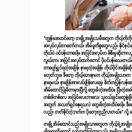
“ကျွန်မအထင်တော့ တချို့အမျိုးသမီးတွေက ကိုယ့်ကိုကို
အလုပ်လုပ်တာတော်တယ်၊ အိမ်မှုကိစ္စတွေလည်း နိုင်နင
ကိုယ်ပဲ ပင်ပန်းတာပေါ့။ အပြင်အလုပ်က ဖိစီးမှုဆိ
လွယ်တာ၊ အပြင်အလုပ်ထက်တောင် ပိုပင်ပန်းသေးတယ်လို
တာပျော်ရွှင်ရတဲ့အချိန်၊ နားရတဲ့အချိန်၊ ကိုယ်ပိုင်အခ
မဟုတ်ဘူး။ ဒီတော့ ကိုယ့်ဘေးနားက ကိုယ့်အမျိုးသားက က
နားရမယ်၊ နားချိန်အားလပ်ချိန်လေးရမှ စိတ်ကပြန်လန်
အိမ်ထောင်ပြုမိတာမှားပြီလို့ တွေးမိတဲ့အထိပဲ။ ပြီးတဲ
တစ်ခါတစ်လေ အပြင်လေးဘာလေး သူငယ်ချင်းတွေနဲ့ချိန်းပြီ
အတွက် အသက်ရှင်နေရသလဲ တွေးမိတဲ့အထိပဲပေါ့။ ဒီတော့
လည်း တတ်နိုင်တဲ့ဘက်က ပိုတော့ကူညီလာတယ်။” လို့ 
တချို့အိမ်ထောင်သည်အမျိုးသားတွေဟာ ကိုယ့်ရဲ့အမျိုး
မျိုးတွေထိတောင် လုပ်တတ်ကြတာလည်း အမျိုးသမီးတွေ