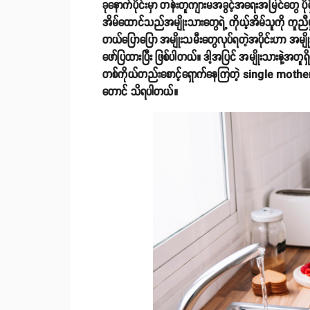
ခုနောက်ပိုင်းမှာ တန်းတူကျားမအခွင့်အရေးအမြင်တွေ ပို
အိမ်ထောင်သည်အမျိုးသားတွေရဲ့ ကိုယ့်အိမ်သူကို ကူညီမ
တယ်ပြောပြော အမျိုးသမီးတွေလုပ်ရတဲ့အပိုင်းဟာ 
ဖော်ပြထားပြီး ဖြစ်ပါတယ်။ ဒါ့အပြင် အမျိုးသားနဲ့အတ
တစ်ကိုယ်တည်းစောင့်ရှောက်နေကြတဲ့ single mother တွေ
တောင် သိရပါတယ်။