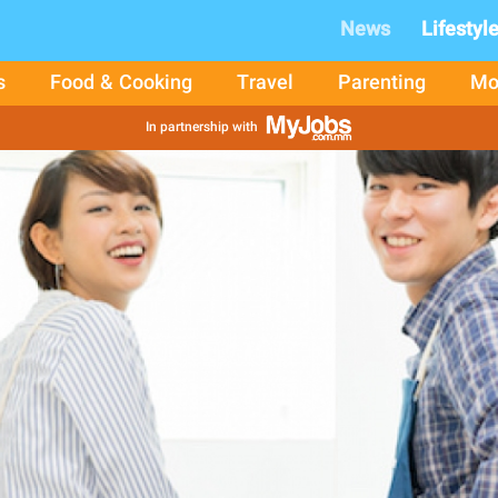
News
Lifestyl
s
Food & Cooking
Travel
Parenting
Mo
In partnership with