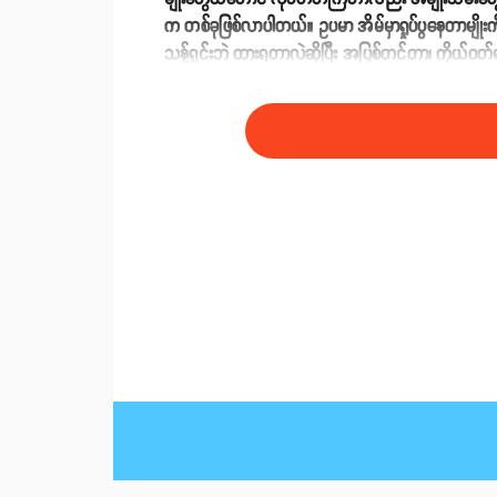
က တစ်ခုဖြစ်လာပါတယ်။ ဥပမာ အိမ်မှာရှုပ်ပွနေတာမျိုးကို ဘ
သန့်ရှင်းဘဲ ထားရတာလဲဆိုပြီး အပြစ်တင်တာ၊ ကိုယ်ဝတ်
ကြောင့် အိမ်ထောင်သည်အမျိုးသမီးအများစုဟာ နေ့စဉ် စိ