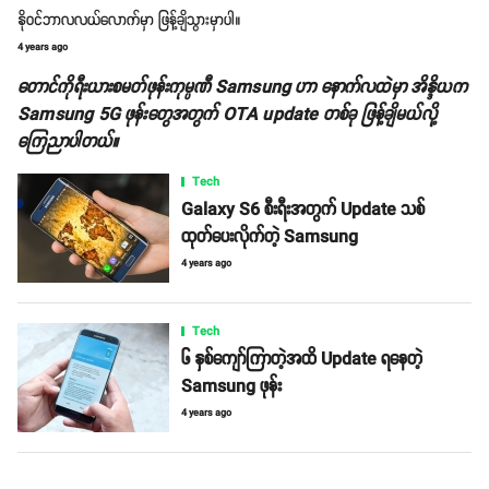
နိုဝင်ဘာလလယ်လောက်မှာ ဖြန့်ချိသွားမှာပါ။
4 years ago
တောင်ကိုရီးယားစမတ်ဖုန်းကုမ္ပဏီ Samsung ဟာ နောက်လထဲမှာ အိန္ဒိယက
Samsung 5G ဖုန်းတွေအတွက် OTA update တစ်ခု ဖြန့်ချိမယ်လို့
ကြေညာပါတယ်။
Tech
Galaxy S6 စီးရီးအတွက် Update သစ်
ထုတ်ပေးလိုက်တဲ့ Samsung
4 years ago
Tech
၆ နှစ်ကျော်ကြာတဲ့အထိ Update ရနေတဲ့
Samsung ဖုန်း
4 years ago