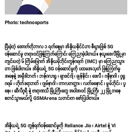
Photo: technosports
ပြီးခဲ့တဲ့ အောက်တိုဘာလ ၁ ရက်နေ့မှာ အိန္ဒိယနိုင်ငံဟာ စီးပွားဖြစ် 5G
ဝန်ဆောင်မှု တရားဝင်ဖြန့်ကြက်ကြောင်း ကြေညာခဲ့ပါတယ်။ နယူးဒေလီမြို့မှာ
ကျင်းပတဲ့ ၆ ကြိမ်မြောက် အိန္ဒိယမိုဘိုင်းကွန်ဂရက် (IMC) မှာ ကြေညာသွား
တာ ဖြစ်ပါတယ်။ အိန္ဒိယရဲ့ 5G ဝန်ဆောင်မှုကို ပထမအသုတ် ဖြန့်ကြက်မှု
အနေနဲ့ အမ္မီဒါဘက် ၊ ဘန်ဂလာရူ ၊ ချာဒင်ဂါ့ ၊ ချန်နိုင်း ၊ ဒေလီ ၊ ဂန္ဒီနာဂါ ၊ ဂူရူ
ဂရမ် ၊ ဟိုက်ဒရာဘတ် ၊ ဂျမ်နာဂါ ၊ ကာလကတ္တား ၊ လက်ခနောင် ၊ မွမ်ဘိုင်း ၊ ပူ
နေး ၊ ဆီလီဂူရီ နဲ့ ဗာရာဏသီ မြို့ကြီးတွေ အပါအဝင် မြို့ကြီး ၂၂ မြို့ကနေ
စတင်သွားမယ်လို့ GSMArena သတင်းက ဖော်ပြပါတယ်။
အိန္ဒိယရဲ့ 5G ကွန်ရက်ဝန်ဆောင်မှုကို Reliance Jio ၊ Airtel နဲ့ Vi