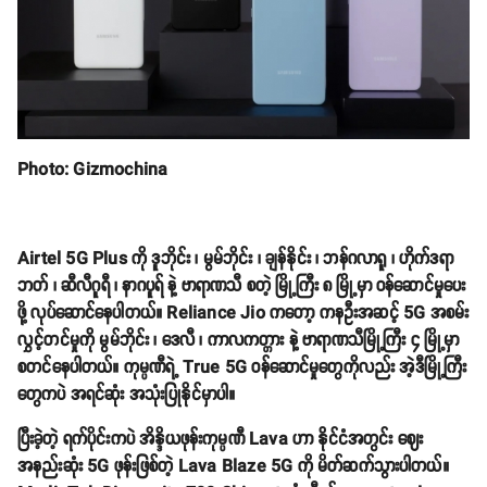
Photo: Gizmochina
Airtel 5G Plus ကို ဒူဘိုင်း ၊ မွမ်ဘိုင်း ၊ ချန်နိုင်း ၊ ဘန်ဂလာရူ ၊ ဟိုက်ဒရာ
ဘတ် ၊ ဆီလီဂူရီ ၊ နာဂပူရ် နဲ့ ဗာရာဏသီ စတဲ့ မြို့ကြီး ၈ မြို့မှာ ဝန်ဆောင်မှုပေး
ဖို့ လုပ်ဆောင်နေပါတယ်။ Reliance Jio ကတော့ ကနဦးအဆင့် 5G အစမ်း
လွှင့်တင်မှုကို မွမ်ဘိုင်း ၊ ဒေလီ ၊ ကာလကတ္တား နဲ့ ဗာရာဏသီမြို့ကြီး ၄ မြို့မှာ
စတင်နေပါတယ်။ ကုမ္ပဏီရဲ့ True 5G ဝန်ဆောင်မှုတွေကိုလည်း အဲ့ဒီမြို့ကြီး
တွေကပဲ အရင်ဆုံး အသုံးပြုနိုင်မှာပါ။
ပြီးခဲ့တဲ့ ရက်ပိုင်းကပဲ အိန္ဒိယဖုန်းကုမ္ပဏီ Lava ဟာ နိုင်ငံအတွင်း ဈေး
အနည်းဆုံး 5G ဖုန်းဖြစ်တဲ့ Lava Blaze 5G ကို မိတ်ဆက်သွားပါတယ်။