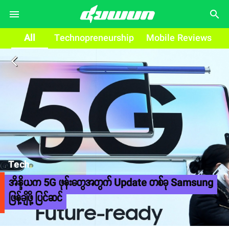
search
All
Technopreneurship
Mobile Reviews
arrow_back_ios
Tech
အိန္ဒိယက 5G ဖုန်းတွေအတွက် Update တစ်ခု Samsung
ဖြန့်ချိဖို့ ပြင်ဆင်