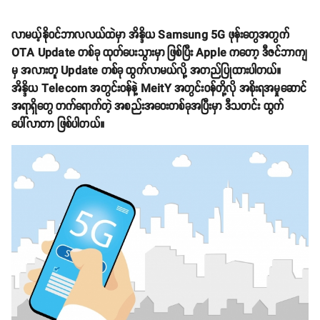
လာမယ့်နိုဝင်ဘာလလယ်ထဲမှာ အိန္ဒိယ Samsung 5G ဖုန်းတွေအတွက်
OTA Update တစ်ခု ထုတ်ပေးသွားမှာ ဖြစ်ပြီး Apple ကတော့ ဒီဇင်ဘာကျ
မှ အလားတူ Update တစ်ခု ထွက်လာမယ်လို့ အတည်ပြုထားပါတယ်။
အိန္ဒိယ Telecom အတွင်းဝန်နဲ့ MeitY အတွင်းဝန်တို့လို အစိုးရအမှုဆောင်
အရာရှိတွေ တက်ရောက်တဲ့ အစည်းအဝေးတစ်ခုအပြီးမှာ ဒီသတင်း ထွက်
ပေါ်လာတာ ဖြစ်ပါတယ်။