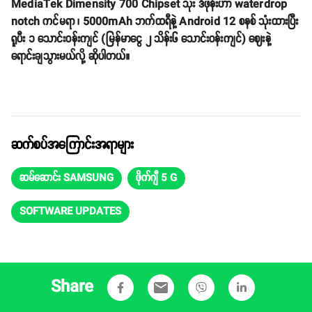
MediaTek Dimensity 700 Chipset သုံး ဒီဖုန်းဟာ waterdrop
notch ကင်မရာ ၊ 5000mAh ဘက်ထရီနဲ့ Android 12 စနစ် သုံးထားပြီး
ရူပီး ၁ သောင်းဝန်းကျင် (မြန်မာငွေ ၂ သိန်း၆ သောင်းဝန်းကျင်) ဈေးနဲ့
ရောင်းချသွားမယ်လို့ ဆိုပါတယ်။
ဆက်စပ်အကြောင်းအရာများ
ဆမ်ဆောင်း SAMSUNG
ဖိုက်ဂျီ 5 G
SOFTWARE UPDATES
Share
email