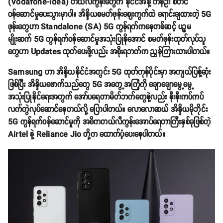
(Vodafone-Idea) တယ်လီကွန်းတွေက နိုင်ငံအနှံ့ ကနဦး စတင်
ဝန်ဆောင်မှုပေးသွားမှာပါ။ အိန္ဒိယစမတ်ဖုန်းဈေးကွက်ထဲ ရောင်းချထားတဲ့ 5G
ဖုန်းတွေဟာ Standalone (SA) 5G ကွန်ရက်ကနေတစ်ဆင့် ပဉ္စမ
မျိုးဆက် 5G ကွန်ရက်ဝန်ဆောင်မှုအသုံးပြုနိုအောင် စမတ်ဖုန်းထုတ်လုပ်သူ
တွေဟာ Updates ထုတ်ပေးဖို့လည်း အစိုးရဘက်က ညွှန်ကြားထားပါတယ်။
Samsung ဟာ အိန္ဒိယနိုင်ငံအတွင်း 5G ထုတ်ကုန်ပိုင်းမှာ အကျယ်ပြန့်ဆုံး
ဖြစ်ပြီး အိန္ဒိယဖောက်သည်တွေ 5G အတွေ့အကြုံကို ချောချောမွေ့မွေ့
အသုံးပြုနိုင်ရေးအတွက် အော်ပရေတာမိတ်ဘက်တွေနဲ့လည်း နီးနီးကပ်ကပ်
လက်တွဲလုပ်ဆောင်နေတယ်လို့ ပြောပါတယ်။ လောလောဆယ် အိန္ဒိယမိုဘိုင်း
5G ကွန်ရက်ဝန်ဆောင်မှုကို အဓိကတယ်လီကွန်းအောပ်ရေတာကြီးနှစ်ခုဖြစ်တဲ့
Airtel နဲ့ Reliance Jio တို့က ထောက်ပံ့ပေးနေပါတယ်။