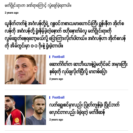
မက်ဂွိုင်းရားက ဒဏ်ရာကြောင့် လွဲချော်ခဲ့ရတာပါ။
2 years ago
ယူနိုက်တက်နဲ့ အင်္ဂလန်တို့ရဲ့ ဂန္တဝင်ကစားသမားဟောင်းကြီး ရွန်းနီက အိုက်စ
လန်ကို အင်္ဂလန်တို့ ရှုံးနိမ့်ခဲ့တဲ့နောက် ဗဟိုနောက်ခံလူ မက်ဂွိုင်းရားကို
လွမ်းဆွတ်နေရတော့မယ်လို့ ပြောကြားလိုက်ပါတယ်။ အင်္ဂလန်ဟာ အိုက်စလန်
ကို အိမ်ကွင်းမှာ ၀-၁ ဂိုးနဲ့ ရှုံးခဲ့တာပါ။
Football
ဆောက်ဂိတ်က ဆာဘီးယားနဲ့ပွဲမတိုင်ခင် အမှားကြီး
နှစ်ခုကို လုပ်ချလိုက်ပြီလို့ မာတစ်ပြော
2 years ago
Football
လက်ရွေးစင်မှာလည်း ပြုတ်ကျန်ခဲ့၊ ပြိုင်ဘက်
လှောင်တာလည်း ခံခဲ့ရတဲ့ မက်ဒီဆန်
2 years ago