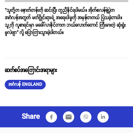
“သူတို့က နောက်တန်းကို ဆင်းပြီး ကူညီနိုင်ရပါမယ်။ အိုက်စလန်နဲ့ပွဲက
အင်္ဂလန်အတွက် မက်ဂွိုင်းရားရဲ့ အရေးပါမှုကို အမှန်တကယ် ပြသခဲ့တာပါ။
သူ့ကို လူစာရင်းမှာ မခေါ်လာနိုင်တာက ဘယ်လောက်တောင် ကြီးမားတဲ့ ဆုံးရှုံး
မှုလဲဗျာ” လို့ ပြောကြားသွားခဲ့ပါတယ်။
ဆက်စပ်အကြောင်းအရာများ
အင်္ဂလန် ENGLAND
Share
email