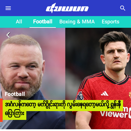
search
All
Football
Boxing & MMA
Esports
arrow_back_ios
Football
အင်္ဂလန်ကတော့ မက်ဂွိုင်းရားကို လွမ်းနေရတော့မယ်လို့ ရွန်းနီ
ပြောကြား