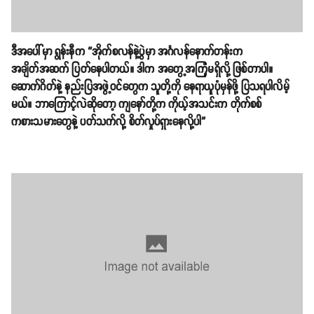
ဒီအပေါ်မှာ ရွန်းနီက “အိုက်စလန်နဲ့ပွဲမှာ အင်္ဂလန်နောက်တန်းက
အချိတ်အဆက် ပြတ်နေပါတယ်။ ဒါက အတွေ့အကြုံမရှိလို့ ဖြစ်တာပါ။
ဆောက်ဂိတ်နဲ့ နည်းပြအဖွဲ့ဝင်တွေက သူတို့ကို နေရာယူပုံမှန်ဖို့ ပြသရပါလိမ့်
မယ်။ ဘာကြောင့်လဲဆိုတော့ ကျနော်တို့က ကိုယ့်အသင်းက တိုက်စစ်
ကစားသမားတွေနဲ့ ပတ်သက်လို့ စိတ်လှုပ်ရှားနေလို့ပါ”