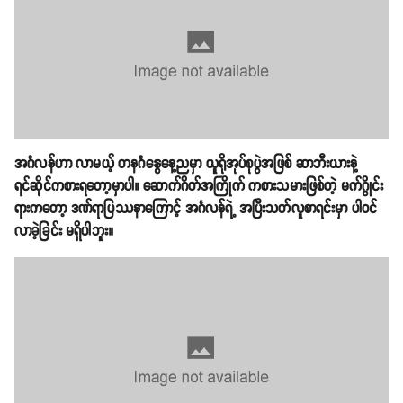
အင်္ဂလန်ဟာ လာမယ့် တနင်္ဂနွေနေ့ညမှာ ယူရိုအုပ်စုပွဲအဖြစ် ဆာဘီးယားနဲ့
ရင်ဆိုင်ကစားရတော့မှာပါ။ ဆောက်ဂိတ်အကြိုက် ကစားသမားဖြစ်တဲ့ မက်ဂွိုင်း
ရားကတော့ ဒဏ်ရာပြဿနာကြောင့် အင်္ဂလန်ရဲ့ အပြီးသတ်လူစာရင်းမှာ ပါဝင်
လာခဲ့ခြင်း မရှိပါဘူး။