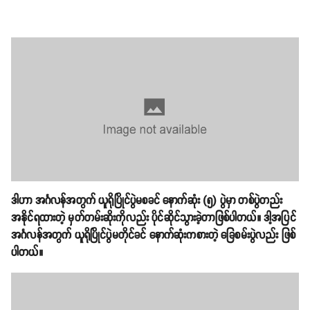
ဒါဟာ အင်္ဂလန်အတွက် ယူရိုပြိုင်ပွဲမစခင် နောက်ဆုံး (၅) ပွဲမှာ တစ်ပွဲတည်း
အနိုင်ရထားတဲ့ မှတ်တမ်းဆိုးကိုလည်း ပိုင်ဆိုင်သွားခဲ့တာဖြစ်ပါတယ်။ ဒါ့အပြင်
အင်္ဂလန်အတွက် ယူရိုပြိုင်ပွဲမတိုင်ခင် နောက်ဆုံးကစားတဲ့ ခြေစမ်းပွဲလည်း ဖြစ်
ပါတယ်။