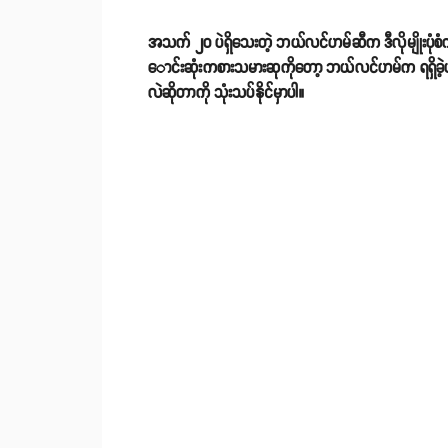
အသက် ၂၀ ပဲရှိသေးတဲ့ ဘယ်လင်ဟမ်ဆီက ဒီလိုမျိုးပုံစံကိ
ောင်းဆုံးကစားသမားဆုကိုတော့ ဘယ်လင်ဟမ်က ရရှိခဲ့ပ
လဲဆိုတာကို သုံးသပ်နိုင်မှာပါ။