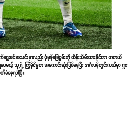
ရွေးစင်အသင်းမှာလည်း ပုံမှန်ခြေစွမ်းကို ထိန်းသိမ်းထားနိုင်တာ တကယ်
ယ့် သူ့ရဲ့ ကြံ့ခိုင်မှုက အကောင်းဆုံးဖြစ်နေပြီး အင်္ဂလန်ကွင်းလယ်မှာ ရှား
ှတ်ခံနေရပါပြီ။