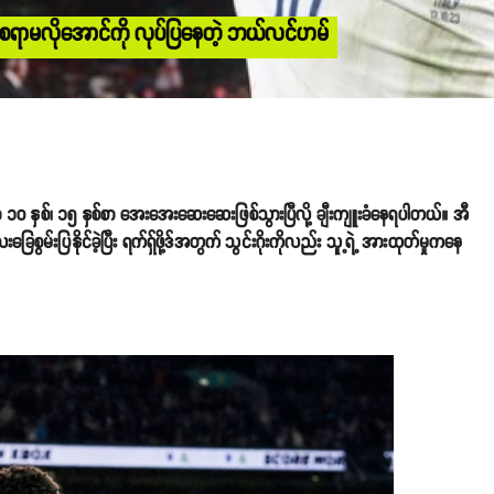
်စရာမလိုအောင်ကို လုပ်ပြနေတဲ့ ဘယ်လင်ဟမ်
 ၁၀ နှစ်၊ ၁၅ နှစ်စာ အေးအေးဆေးဆေးဖြစ်သွားပြီလို့ ချီးကျူးခံနေရပါတယ်။ အီ
စွမ်းပြနိုင်ခဲ့ပြီး ရက်ရှ်ဖို့ဒ်အတွက် သွင်းဂိုးကိုလည်း သူ့ရဲ့ အားထုတ်မှုကနေ