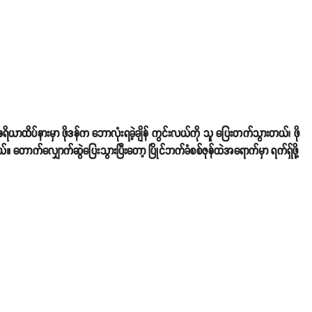
်တီဧရိယာထိပ်နားမှာ ဖိုဒန်က ဘောလုံးရခဲ့ချိန် ကွင်းလယ်ကို သူ ပြေးတက်သွားတယ်၊ ဖို
ယ်။ တောက်လျှောက်ဆွဲပြေးသွားပြီးတော့ ပြိုင်ဘက်ခံစစ်ဇုန်ထဲအရောက်မှာ ရက်ရှ်ဖို့