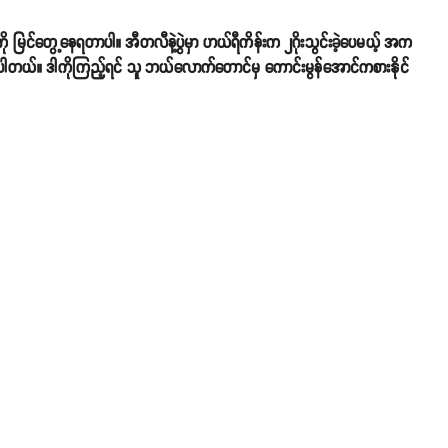
ု မြင်တွေ့နေရတာပါ။ အီတလီနဲ့ပွဲမှာ ဟယ်ရီကိန်းက ၂ဂိုးသွင်းခဲ့ပေမယ့် အက​
ါတယ်။ ဒါကိုကြည့်ရင် သူ ဘယ်လောက်တောင်မှ ကောင်းမွန်အောင်ကစားနိုင်