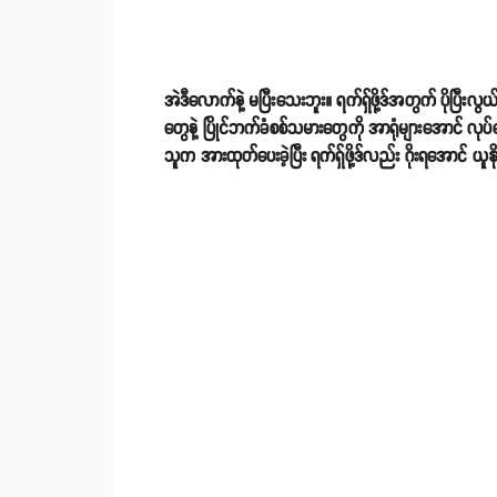
အဲဒီလောက်နဲ့ မပြီးသေးဘူး။ ရက်ရှ်ဖို့ဒ်အတွက် ပိုပြီးလ
တွေနဲ့ ပြိုင်ဘက်ခံစစ်သမားတွေကို အာရုံများအောင် လုပ
သူက အားထုတ်ပေးခဲ့ပြီး ရက်ရှ်ဖို့ဒ်လည်း ဂိုးရအောင် ယူန