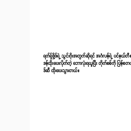
ရက်ရှ်ဖို့ဒ်ရဲ့ သွင်းဂိုးအတွက်ဆိုရင် အင်္ဂလန်ရဲ့ ပင်နယ
ဒန်ထိုးပေးလိုက်တဲ့ ဘောလုံးရယူပြီး တိုက်စစ်ကို ပြန်စတ
ဒ်ဆီ ထိုးပေးသွားတယ်။