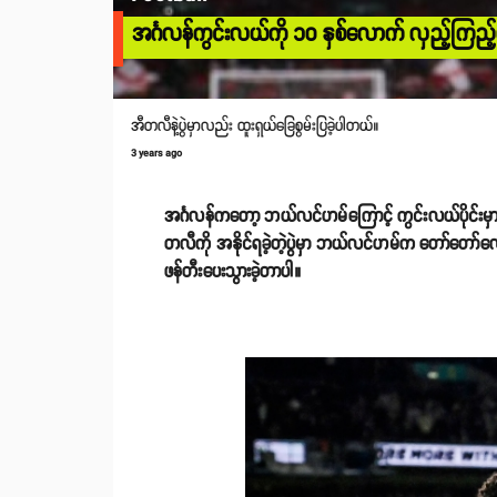
အင်္ဂလန်ကွင်းလယ်ကို ၁၀ နှစ်လောက် လှည့်ကြည့
အီတလီနဲ့ပွဲမှာလည်း ထူးရှယ်ခြေစွမ်းပြခဲ့ပါတယ်။
3 years ago
အင်္ဂလန်ကတော့ ဘယ်လင်ဟမ်ကြောင့် ကွင်းလယ်ပိုင်းမှာ
တလီကို အနိုင်ရခဲ့တဲ့ပွဲမှာ ဘယ်လင်ဟမ်က တော်တော်လေးခြေ
ဖန်တီးပေးသွားခဲ့တာပါ။