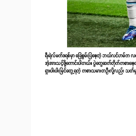
ရီးရဲလ်မက်ဒရစ်မှာ ခြေစွမ်းပြနေတဲ့ ဘယ်လင်ဟမ်က လက်
အံ့အားသင့်ဖို့ကောင်းပါတယ်။ ပွဲတွေဆက်တိုက်ကစားနေရပေမ
ရှားပါးပါးမြင်တွေ့ရတဲ့ ကစားသမားတဦးလို့လည်း သတ်မ