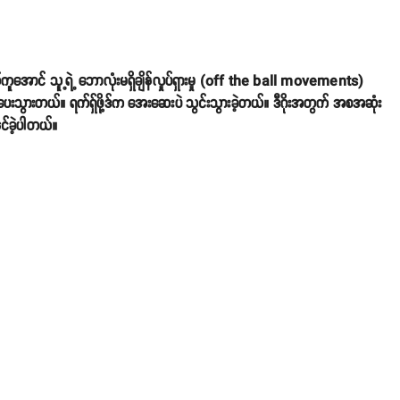
ွယ်ကူအောင် သူ့ရဲ့ ဘောလုံးမရှိချိန်လှုပ်ရှားမှု (off the ball movements)
်ပေးသွားတယ်။ ရက်ရှ်ဖို့ဒ်က အေးဆေးပဲ သွင်းသွားခဲ့တယ်။ ဒီဂိုးအတွက် အစအဆုံး
ိုင်ခဲ့ပါတယ်။