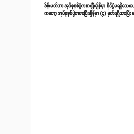
ဒိန်းမတ်ဟာ အုပ်စုနှစ်ပွဲကစားပြီးချိန်မှာ နိုင်ပွဲမရရှိသေး
ကတော့ အုပ်စုနှစ်ပွဲကစားပြီးချိန်မှာ (၄) မှတ်ရရှိ