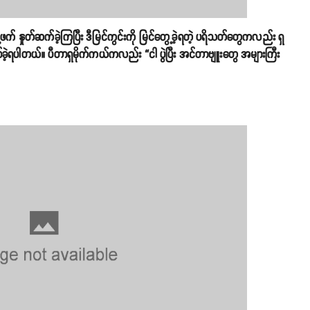
နှုတ်ဆက်ခဲ့ကြပြီး ဒီမြင်ကွင်းကို မြင်တွေ့ခဲ့ရတဲ့ ပရိသတ်တွေကလည်း ရှ
ဲ့ရပါတယ်။ ပီတာရှမိုက်ကယ်ကလည်း “ငါ ပွဲပြီး အင်တာဗျူးတွေ အများကြီး