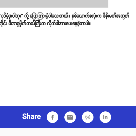
မှမလုပ်ခဲ့ဖူးပါဘူး” လို့ ပြောကြားခဲ့ပါသေးတယ်။ နှစ်ယောက်စလုံးက​ ဒိန်းမတ်အတွက်
ပွဲတိုင်း ပီတာရှမိုက်ကယ်ကြီးက လိုက်ပါအားပေးနေခဲ့တာပါ။
Share
email