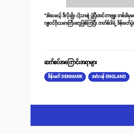
“ဒါပေမယ့် ဒီလိုမျိုး ငါ့သားနဲ့ ပွဲပြီးအင်တာဗျူး တစ်ခါ
ဂန္တဝင်ဂိုးသမားကြီးတွေဖြစ်ကြပြီး ကက်စ်ပါရဲ့ ဒိန်းမတ်
ဆက်စပ်အကြောင်းအရာများ
ဒိန်းမတ် DENMARK
အင်္ဂလန် ENGLAND