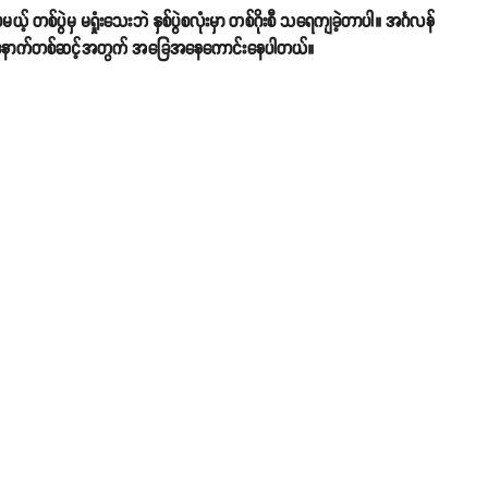
ပေမယ့် တစ်ပွဲမှ မရှုံးသေးဘဲ နှစ်ပွဲစလုံးမှာ တစ်ဂိုးစီ သရေကျခဲ့တာပါ။ အင်္ဂလန်
ထားပြီး နောက်တစ်ဆင့်အတွက် အခြေအနေကောင်းနေပါတယ်။