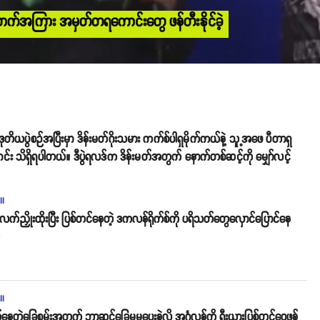
စ်ယောက်အကြား အမှတ်တရကောင်းတွေ ဖန်တီးနိုင်ခဲ့
်စု ဒုတိယပွဲစဉ်အပြီးမှာ ဒိန်းမတ်ဂိုးသမား ကက်စ်ပါရှမိုက်ကယ်နဲ့ သူ့အဖေ ပီတာရှ
င်း သိရှိရပါတယ်။ ဒီပွဲရလဒ်က ဒိန်းမတ်အတွက် နောက်တစ်ဆင့်ကို မျှော်လင့်
ll
ု လက်ညှိုးထိုးပြီး ပြစ်တင်နေတဲ့ ဒကလန်ရိုက်စ်ကို ပရိသတ်တွေလှောင်ပြောင်နေ
o
ll
်နေတဲ့ခြေစွမ်းအတွက် ဘာဆင်ခြေမှမပေးနဲ့လို့ အင်္ဂလန်ကို ရှီးယားပြစ်တင်ဝေဖန်