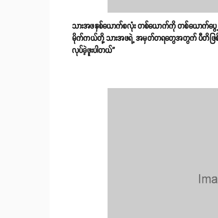
သားအဖနှစ်ယောက်စလုံး တစ်ယောက်ကို တစ်ယောက်ပွေ့ဖက် 
မိုက်ကယ်တို့ သားအဖရဲ့ အမှတ်တရတွေအတွက် ပီတိဖြစ်ခ
လုပ်ခဲ့ဖူးပါတယ်”