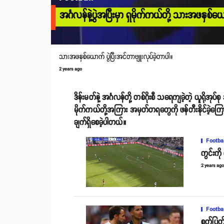
အင်္ဂလန်နဲ့ပွဲအပြီးမှာ ရှမိုက်ကယ်တို့ သားအဖနှ
သားအဖနှစ်ယောက် ပွဲပြီးအင်တာဗျူးလုပ်ခဲ့တာပါ။
2 years ago
ဒိန်းမတ်နဲ့ အင်္ဂလန်တို့ တစ်ဂိုးစီ သရေကျခဲ့တဲ့ ယူရိုအုပ
မိုက်ကယ်တို့အကြား အမှတ်တရတွေကို ဖန်တီးနိုင်ခဲ့ကြော
ချက်ရှိစေခဲ့ပါတယ်။
Footba
ကွင်းကိ
2 years ag
Footba
စုတ်ပြတ