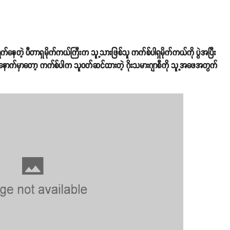
ွက်နေတဲ့ ပီတာရှမိုက်ကယ်ကြီးက သူ့သားဖြစ်သူ ကက်စ်ပါရှမိုက်ကယ်ကို ပွဲအပြီး
့ဒီနောက်မှာတော့ ကက်စ်ပါက သူဝတ်ဆင်ထားတဲ့ ဂိုးသမားဂျာစီကို သူ့အဖေအတွက်