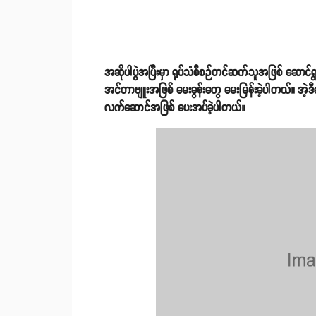
အဆိုပါပွဲအပြီးမှာ ရုပ်သံစီစဉ်တင်ဆက်သူအဖြစ် ဆောင်ရ
အင်တာဗျူးအဖြစ် မေးခွန်းတွေ မေးမြန်းခဲ့ပါတယ်။ အဲ
လက်ဆောင်အဖြစ် ပေးအပ်ခဲ့ပါတယ်။