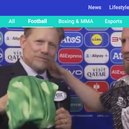
News
Lifestyl
All
Football
Boxing & MMA
Esports