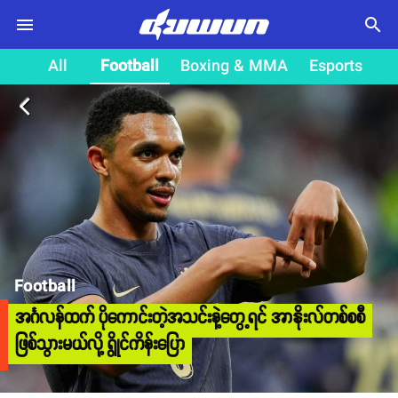
search
All
Football
Boxing & MMA
Esports
arrow_back_ios
Football
အင်္ဂလန်ထက် ပိုကောင်းတဲ့အသင်းနဲ့တွေ့ရင် အာနိုးလ်တစ်စစီ
ဖြစ်သွားမယ်လို့ ရွိုင်ကိန်းပြော