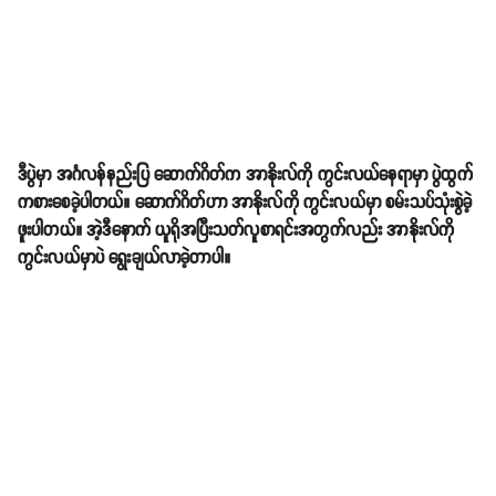
ဒီပွဲမှာ အင်္ဂလန်နည်းပြ ဆောက်ဂိတ်က အာနိုးလ်ကို ကွင်းလယ်နေရာမှာ ပွဲထွက်
ကစားစေခဲ့ပါတယ်။ ဆောက်ဂိတ်ဟာ အာနိုးလ်ကို ကွင်းလယ်မှာ စမ်းသပ်သုံးစွဲခဲ့
ဖူးပါတယ်။ အဲ့ဒီနောက် ယူရိုအပြီးသတ်လူစာရင်းအတွက်လည်း အာနိုးလ်ကို
ကွင်းလယ်မှာပဲ ရွေးချယ်လာခဲ့တာပါ။