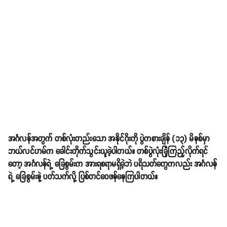
အင်္ဂလန်အတွက် တစ်လုံးတည်းသော အနိုင်ဂိုးကို ပွဲကစားချိန် (၁၃) မိနစ်မှာ
ဘယ်လင်ဟမ်က ခေါင်းတိုက်သွင်းယူခဲ့ပါတယ်။ တစ်ပွဲလုံးခြုံကြည့်လိုက်ရင်
တော့ အင်္ဂလန်ရဲ့ ခြေစွမ်းက အားရစရာမရှိခဲ့ဘဲ ပရိသတ်တွေကလည်း အင်္ဂလန်
ရဲ့ ခြေစွမ်းနဲ့ ပတ်သက်လို့ ပြစ်တင်ဝေဖန်နေကြပါတယ်။