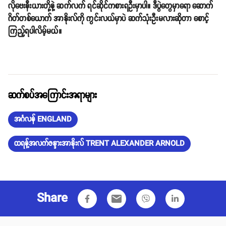
လိုဗေးနီးယားတို့နဲ့ ဆက်လက် ရင်ဆိုင်ကစားရဦးမှာပါ။ ဒီပွဲတွေမှာရော ဆောက်
ဂိတ်တစ်ယောက် အာနိုးလ်ကို ကွင်းလယ်မှာပဲ ဆက်သုံးဦးမလားဆိုတာ စောင့်
ကြည့်ရပါလိမ့်မယ်။
ဆက်စပ်အကြောင်းအရာများ
အင်္ဂလန် ENGLAND
ထရန့်အလက်ဇန္ဒားအာနိုးလ် TRENT ALEXANDER ARNOLD
Share
email