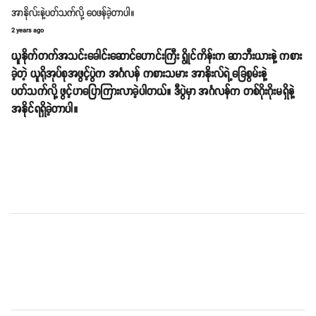
အာနိုလ်းနဲ့ပတ်သက်လို့ ဝေဖန်ခဲ့တာပါ။
2 years ago
ယူနိုက်တက်အသင်းခေါင်းဆောင်ဟောင်းကြီး ရွိုင်ကိန်းက ဆာဘီးယားနဲ့ ကစား
ခဲ့တဲ့ ယူရိုအုပ်စုအဖွင့်ပွဲက အင်္ဂလန် ကစားသမား အာနိုးလ်ရဲ့ခြေစွမ်းနဲ့
ပတ်သက်လို့ ဖွင့်ဟပြောကြားလာခဲ့ပါတယ်။ ဒီပွဲမှာ အင်္ဂလန်က တစ်ဂိုးဂိုးမရှိနဲ့
အနိုင်ရရှိခဲ့တာပါ။