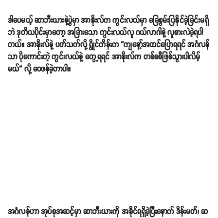
ဒါပေမယ့် ဆာဘီးယားနဲ့ပွဲမှာ အာနိုးလ်က ကွင်းလယ်မှာ ခြေစွမ်းပြနိုင်ခဲ့ခြင်းမရှိ
ဘဲ ဒုတိယပိုင်းမှာတော့ အခြားသော ကွင်းလယ်လူ ဂယ်လာဂါနဲ့ လူစားလဲခဲ့ရပါ
တယ်။ အာနိုးလ်နဲ့ ပတ်သက်လို့ ရွိုင်ကိန်းက “ကျနော့်အထင်ပြောရရင် အင်္ဂလန်
သာ ပိုကောင်းတဲ့ ကွင်းလယ်နဲ့ တွေ့ရရင် အာနိုးလ်က တစ်စစီဖြစ်သွားပါလိမ့်
မယ်” လို့ ဝေဖန်ခဲ့တာပါ။
အင်္ဂလန်ဟာ အုပ်စုအဆင့်မှာ ဆာဘီးယားကို အနိုင်ရရှိခဲ့ပြီးနောက် ဒိန်းမတ်၊ ဆ