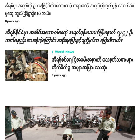
အီရန်မှာ အရက်ကို ဥပဒေဖြင့်ပိတ်ပင်ထားပေမဲ့ တရားမဝင် အရက်ပုန်းချက်မှုနဲ့ သောက်သုံး
မှုတွေ ကျယ်ပြန့်စွာရှိနေပါတယ်။
8 years ago
အီရန်နိုင်ငံမှာ အဆိပ်အတောက်စေတဲ့ အရက်ပုန်းသောက်ပြီးနောက် လူ ၄၂ ဦး
ထက်မနည်း သေဆုံးခဲ့ကြောင်း အစိုးရပြောခွင့်ရပုဂ္ဂိုလ်က ပြောပါတယ်။
World News
အီရန်စစ်ရေးပြအခမ်းအနားကို သေနတ်သမားများ
တိုက်ခိုက်မှု အများအပြား သေဆုံး
8 years ago