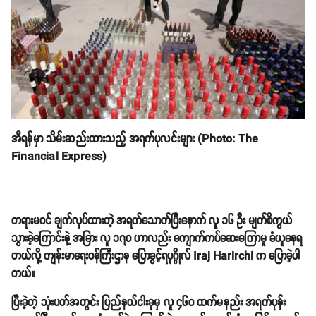
အီရန်မှာ သိမ်းဆည်းထားသည့် အရက်ပုလင်းများ (Photo: The
Financial Express)
တရားမဝင် ချက်လုပ်ထားတဲ့ အရက်သောက်ပြီးနောက် လူ ၁၆ ဦး မျက်စိကွယ်
သွားခဲ့ကြောင်းနဲ့ အခြား လူ ၁၇၀ ဟာလည်း ကျောက်ကပ်ဆေးကြောမှု ခံယူနေရ
တယ်လို့ ကျန်းမာရေးဝန်ကြီးဌာန ပြောခွင့်ရပုဂ္ဂိုလ် Iraj Harirchi က ပြောခဲ့ပါ
တယ်။
ပြီးခဲ့တဲ့ သုံးပတ်အတွင်း ပြည်နယ်ငါးခုမှ လူ ၄၆၀ ထက်မနည်း အရက်ပုန်း