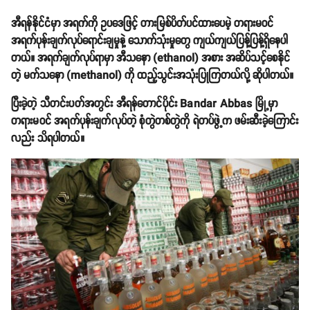
အီရန်နိုင်ငံမှာ အရက်ကို ဥပဒေဖြင့် တားမြစ်ပိတ်ပင်ထားပေမဲ့ တရားမဝင်
အရက်ပုန်းချက်လုပ်ရောင်းချမှုနဲ့ သောက်သုံးမှုတွေ ကျယ်ကျယ်ပြန့်ပြန့်ရှိနေပါ
တယ်။ အရက်ချက်လုပ်ရာမှာ အီသနော (ethanol) အစား အဆိပ်သင့်စေနိုင်
တဲ့ မက်သနော (methanol) ကို ထည့်သွင်းအသုံးပြုကြတယ်လို့ ဆိုပါတယ်။
ပြီးခဲ့တဲ့ သီတင်းပတ်အတွင်း အီရန်တောင်ပိုင်း Bandar Abbas မြို့မှာ
တရားမဝင် အရက်ပုန်းချက်လုပ်တဲ့ စုံတွဲတစ်တွဲကို ရဲတပ်ဖွဲ့က ဖမ်းဆီးခဲ့ကြောင်း
လည်း သိရပါတယ်။