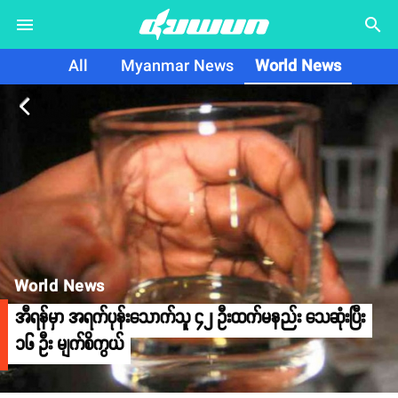
search
All
Myanmar News
World News
arrow_back_ios
World News
အီရန်မှာ အရက်ပုန်းသောက်သူ ၄၂ ဦးထက်မနည်း သေဆုံးပြီး
၁၆ ဦး မျက်စိကွယ်