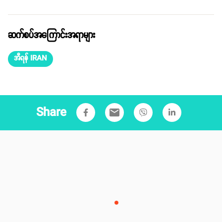
ဆက်စပ်အကြောင်းအရာများ
အီရန် IRAN
Share
email