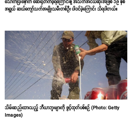
သောက်ပြီးနောက် ဆေးရုံတက်ခဲ့ရကြောင်းနဲ့ အသက်အငယ်ဆုံးအဖြစ် ၁၉ နှစ်
အရွယ် ဆယ်ကျော်သက်အမျိုးသမီးတစ်ဦး ပါဝင်ခဲ့ကြောင်း သိရပါတယ်။
သိမ်းဆည်းထားသည့် ဘီယာဘူးများကို ဖွင့်ထုတ်ပစ်စဉ် (Photo: Getty
Images)