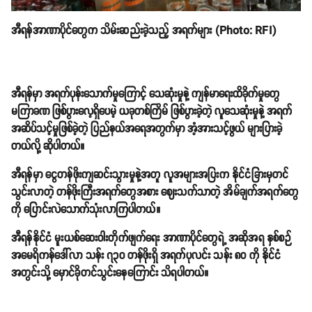
အီရန်အာဏာပိုင်တွေက သိမ်းဆည်းခဲ့သည့် အရက်များ (Photo: RFI)
အီရန်မှာ အရက်ပုန်းသောက်မှုကြောင့် သေဆုံးမှုနဲ့ ကျန်မာရေးထိခိုက်မှုတွေ
မကြာခဏ ဖြစ်ပွားလေ့ရှိပေမဲ့ ယခုတစ်ကြိမ် ဖြစ်ပွားခဲ့တဲ့ လူသေဆုံးမှုနဲ့ အရက်
အဆိပ်သင့်မှုဖြစ်ခဲ့တဲ့ ပြည်နယ်အရေအတွက်မှာ အံ့အားသင့်ဖွယ် များပြားခဲ့
တယ်လို့ ဆိုပါတယ်။
အီရန်မှာ ငွေတန်ဖိုးကျဆင်းသွားမှုနဲ့အတူ လူအများအပြးက နိုင်ငံခြားမှတင်
သွင်းလာတဲ့ တန်ဖိုးကြီးအရက်တွေအစား ဈေးသက်သာတဲ့ အိမ်ချက်အရက်တွေ
ကို ပြောင်းလဲသောက်သုံးလာကြပါတယ်။
အီရန်နိုင်ငံ မူးယစ်ဆေးဝါးတိုက်ဖျက်ရေး အာဏာပိုင်တွေရဲ့ အဆိုအရ နှစ်စဉ်
အမေရိကန်ဒေါ်လာ သန်း ၇၃၀ တန်ဖိုးရှိ အရက်ပုလင်း သန်း ၈၀ ကို နိုင်ငံ
အတွင်းသို့ မှောင်ခိုတင်သွင်းနေကြောင်း သိရပါတယ်။