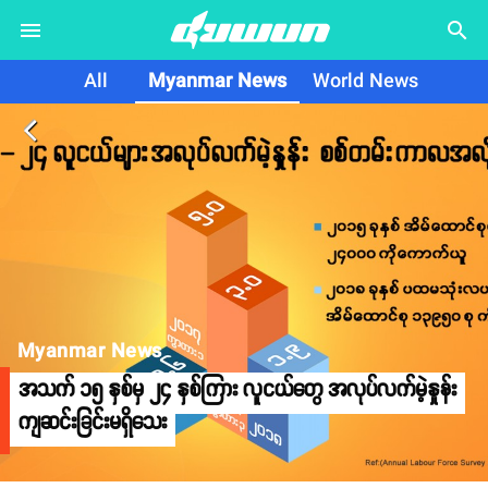
search
All
Myanmar News
World News
arrow_back_ios
Myanmar News
အသက် ၁၅ နှစ်မှ ၂၄ နှစ်ကြား လူငယ်တွေ အလုပ်လက်မဲ့နှုန်း
ကျဆင်းခြင်းမရှိသေး