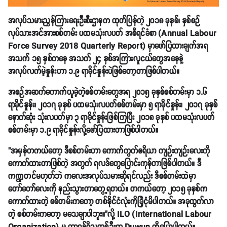
အလုပ်သမားညွှန်ကြားရေးဦးစီးဌာနက ထုတ်ပြန်တဲ့ ၂၀၁၈ ခုနှစ်၊ နှစ်စဉ်
လုပ်သားအင်အားစစ်တမ်း ပထမသုံးလပတ် အစီရင်ခံစာ (Annual Labour
Force Survey 2018 Quarterly Report) မှာဖော်ပြထားချက်အရ
အသက် ၁၅ နှစ်ကနေ အသက် ၂၄ နှစ်အကြားလူငယ်တွေအနေနဲ့
အလုပ်လက်မဲ့နှုန်းဟာ ၁.၉ ရာခိုင်နှုန်းပဲဖြစ်တော့တာဖြစ်ပါတယ်။
အစဉ်အဆက်ကောက်ယူခဲ့တဲ့စစ်တမ်းတွေအရ ၂၀၁၅ ခုနှစ်စစ်တမ်းမှာ ၁.၆
ရာခိုင်နှုန်း၊ ၂၀၁၇ ခုနှစ် ပထမသုံးလပတ်စစ်တမ်းမှာ ၅ ရာခိုင်နှုန်း၊ ၂၀၁၇ ခုနှစ်
နောက်ဆုံး သုံးလပတ်မှာ ၃ ရာခိုင်နှုန်းဖြစ်ကြပြီး ၂၀၁၈ ခုနှစ် ပထမသုံးလပတ်
စစ်တမ်းမှာ ၁.၉ ရာခိုင်နှုန်းလို့ဖော်ပြထားတာဖြစ်ပါတယ်။
"အမှန်တကယ်တော့ ဒီစစ်တမ်းဟာ ကောက်ကွက်ဧရိယာ ကျဉ်းကျဉ်းလေးကို
ကောက်ထားတာဖြစ်တဲ့ အတွက် ရလဒ်တွေပြောင်းကုန်တာဖြစ်ပါတယ်။ ဒီ
ကဏ္ဍတင်မဟုတ်ဘဲ ကလေးအလုပ်သမားဆိုရင်လည်း ဒီစစ်တမ်းထဲမှာ
တော်တော်လေးကို နည်းသွားတာတွေ့ရတယ်။ တကယ်တော့ ၂၀၁၅ ခုနှစ်က
ကောက်ထားတဲ့ စစ်တမ်းကတော့ တစ်နိုင်ငံလုံးကိုခြုံငုံမိပါတယ်။ အခုထွက်လာ
တဲ့ စစ်တမ်းကတော့ မသေချာပါဘူး။"လို့ ILO (
International Labour