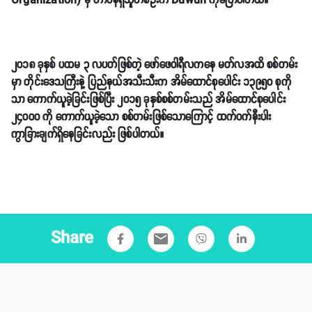
Organization) မှ
တာဝန်ရှိသူတစ်ဦးက Duwun ကိုပြောပါတယ်။
၂၀၁၈ ခုနှစ် ပထမ ၃ လပတ်ဖြစ်တဲ့ ဖော်ဖေဝါရီလကနေ မတ်လအထိ စစ်တမ်း
မှာ တိုင်းဒေသကြီးနဲ့ ပြည်နယ်အသီးသီးက အိမ်ထောင်စုပေါင်း ၁၃၉၅၀ စုကို
သာ ကောက်ယူခဲ့ခြင်းဖြစ်ပြီး ၂၀၁၅ ခုနှစ်စစ်တမ်းသည် အိမ်ထောင်စုပေါင်း
၂၄၀၀၀ ကို ကောက်ယူခဲ့သော စစ်တမ်းဖြစ်သောကြောင့် ထက်ဝက်နီးပါး
ကွာခြားချက်ရှိနေခြင်းလည်း ဖြစ်ပါတယ်။
Share
email