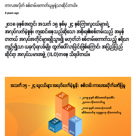
ကာလအလိုက် စစ်တမ်းကောက်ယူမှုနဲ့သာဆိုင်တာပါ။
8 years ago
၂၀၁၈ ခုနှစ်အတွင်း အသက် ၁၅ နှစ်မှ ၂၄ နှစ်ကြားလူငယ်များရဲ့
အလုပ်လက်မဲ့နှုန်း ကျဆင်းနေသည်ဆိုသော အစိုးရ၏စစ်တမ်းသည် အမှန်
တကယ် အလုပ်အကိုင်များရရှိသွား၍ မဟုတ်ဘဲ စစ်တမ်းကောက်သည့် ဧရိယာ
ကျဉ်း၍သာ ယခုလိုရလဒ်မျိုး ထွက်ပေါ်လာခြင်းဖြစ်ကြောင်း အပြည်ပြည်
ဆိုင်ရာ အလုပ်သမားအဖွဲ့ (ILO)ကနေ သိရပါတယ်။