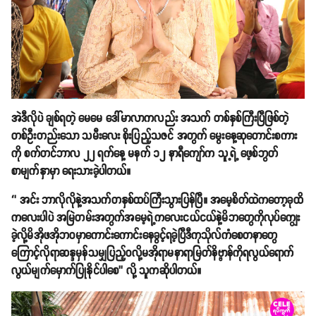
အဲဒီလိုပဲ ချစ်ရတဲ့ မေမေ ဒေါ်မာလာကလည်း အသက် တစ်နှစ်ကြီးပြီဖြစ်တဲ့
တစ်ဦးတည်းသော သမီးလေး စိုးပြည့်သဇင် အတွက် မွေးနေ့ဆုတောင်းစကား
ကို စက်တင်ဘာလ ၂၂ ရက်နေ့ မနက် ၁၂ နာရီကျော်က သူ့ရဲ့ ဖေ့စ်ဘွတ်
စာမျက်နှာမှာ ရေးသားခဲ့ပါတယ်။
‘’ အင်း ဘာလိုလိုနဲ့အသက်တနှစ်ထပ်ကြီးသွားပြန်ပြီ။ အမေ့စိတ်ထဲကတော့ခုထိ
ကလေးပါပဲ အမြဲတမ်းအတွက်အမေ့ရဲ့ကလေးငယ်ငယ်နဲ့မိဘတွေကိုလုပ်ကျွေး
ခဲ့လို့မိအိုဖအိုဘဝမှာကောင်းကောင်းနေခွင့်ရခဲ့ပြီဒီကုသိုလ်ကံစေတနာတွေ
ကြောင့်လိုရာဆန္ဒမှန်သမျှပြည့်ဝလို့မအိုရာမနာရာမြတ်နိဗ္ဗာန်ကိုရလွယ်ရောက်
လွယ်မျက်မှောက်ပြုနိုင်ပါစေ’’ လို့ သူကဆိုပါတယ်။