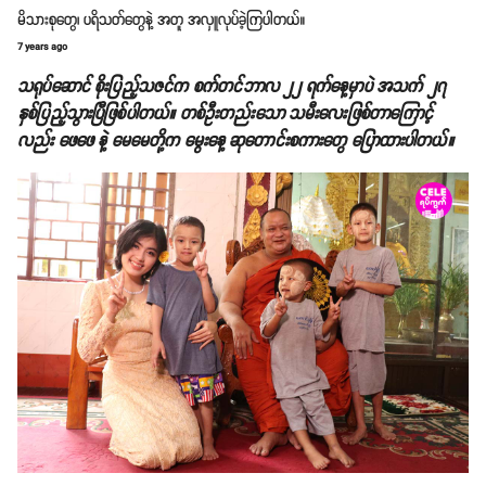
မိသားစုတွေ၊ ပရိသတ်တွေနဲ့ အတူ အလှူလုပ်ခဲ့ကြပါတယ်။
7 years ago
သရုပ်ဆောင် စိုးပြည့်သဇင်က စက်တင်ဘာလ ၂၂ ရက်နေ့မှာပဲ အသက် ၂၇
နှစ်ပြည့်သွားပြီဖြစ်ပါတယ်။ တစ်ဦးတည်းသော သမီးလေးဖြစ်တာကြောင့်
လည်း ဖေဖေ နဲ့ မေမေတို့က မွေးနေ့ ဆုတောင်းစကားတွေ ပြောထားပါတယ်။