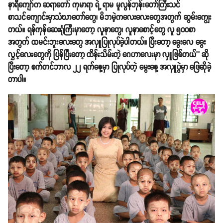
နာရီကျော်က ဆရာတော် ကုမာရာ ရဲ့ ရာမ မူလွန်ဘုန်းတော်ကြီးသင်
စာသင်ကျောင်းမှာသံဃာတော်တွေ၊ မိဘမဲ့ကလေးလေးတွေအတွက် ဆွမ်းကျွေး
တယ်။ ရန်ကုန်ဆေးရုံကြီးမှာတော့ လူနာတွေ၊ လူနာစောင့်တွေ လူ ၅၀၀စာ
အတွက် ထမင်းဘူးလေးတွေ အလှူပြုလုပ်ခဲ့ပါတယ်။ ပြီးတော့ ခွေးလေ ခွေး
လွှင့်လေးတွေကို ပြန်ပြီးတော့ ထိန်းသိမ်းတဲ့ ဂေဟာလေးမှာ လှူဖြစ်တယ်’’ ဆို
ပြီးတော့ စက်တင်ဘာလ ၂၂ ရက်နေ့မှာ ပြုလုပ်တဲ့ မွေးနေ့ အလှူပွဲမှာ ဖြေဆိုခဲ့
တာပါ။