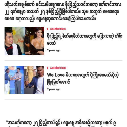
ပရိသတ်အချစ်တော် မင်းသမီးချောလေး စိုးပြည့်သဇင်ကတော့ စက်တင်ဘာလ
၂၂ ရက်နေ့မှာ အသက် ၂၇ နှစ်ပြည့်ပြီဖြစ်ပါတယ်။ သူမ အတွက် ဖေဖေရော၊
မေမေ ရောကလည်း မွေးနေ့ဆုတောင်းပေးခဲ့ကြပါသေးတယ်။
Celebrities
စိုးပြည့်ရဲ့ စိတ်နေစိတ်ထားတွေကို ပြောလာတဲ့ ဟိန်း
ဝေယံ
7 years ago
Celebrities
We Love မိသားစုအတွက် ပိုကြိုးစားမယ်ဆိုတဲ့
ဖြိုးမြတ်အောင်
7 years ago
‘’အသက်ကတော့ ၂၇ ပြည့်တာပါရှင့်။ မွေးနေ့ အစီအစဉ်ကတော့ မနက် ၉