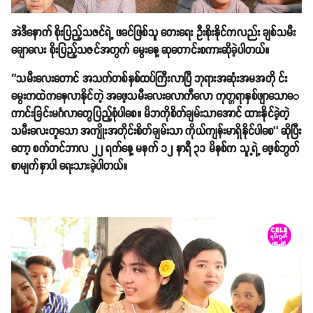
အဲဒီနောက် စိုးပြည့်သဇင်ရဲ့ ဖခင်ဖြစ်သူ တေးရေး ဦးစိုးနိုင်ကလည်း ချစ်သမီး
ချောလေး စိုးပြည့်သဇင်အတွက် မွေးနေ့ ဆုတောင်းစကားဆိုခဲ့ပါတယ်။
‘’သမီးလေးတောင် အသက်တစ်နှစ်ထပ်ကြီးလာပြီ ဘုရားအဆုံးအမအတို င်း
မွေးကထဲကနေလာနိုင်တဲ့ အဖေ့သမီးလေးလောကီလော ကုတ္တရာနှစ်ဖျာသောေ
ကာင်းခြင်းမင်္ဂလာတွေပြည့်စုံပါစေ။ မိဘကိုစိတ်ချမ်းသာအောင် ထားနိုင်ခဲ့တဲ့
သမီးလေးတူသော အကျိုးအတိုင်းစိတ်ချမ်းသာ ကိုယ်ကျန်းမာရှိနိုင်ပါစေ’’ ဆိုပြီး
တော့ စက်တင်ဘာလ ၂၂ ရက်နေ့ မနက် ၁၂ နာရီ ၃၁ မိနစ်က သူ့ရဲ့ ဖေ့စ်ဘွတ်
စာမျက်နှာပါ ရေးသားခဲ့ပါတယ်။