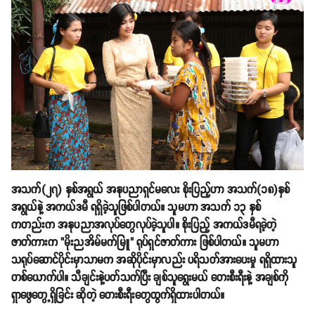
အသက်(၂၇) နှစ်အရွယ် အနုပညာရှင်မလေး စိုးပြည့်ဟာ အသက်(၁၈)နှစ်
အရွယ်နဲ့ အကယ်ဒမီ ရရှိခဲ့သူဖြစ်ပါတယ်။ သူမဟာ အသက် ၁၃ နှစ်
ကတည်းက အနုပညာအလုပ်တွေလုပ်ခဲ့သူပါ။ စိုးပြည့် အကယ်ဒမီရခဲ့တဲ့
ဇာတ်ကားက "မိုးညအိမ်မက်မြူ" ရုပ်ရှင်ဇာတ်ကား ဖြစ်ပါတယ်။ သူမဟာ
သရုပ်ဆောင်ပိုင်းမှာသာမက အဆိုပိုင်းမှာလည်း ပရိသတ်အားပေးမှု ရရှိထားသူ
တစ်ယောက်ပါ။ သီချင်းနဲ့ပတ်သက်ပြီး ချစ်သူရွေးမယ် တေးစီးရီးနဲ့ အချစ်ကို
ရှာဖွေတွေ့ရှိခြင်း ဆိုတဲ့ တေးစီးရီးတွေထွက်ရှိထားပါတယ်။