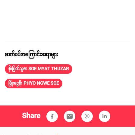
ဆက်စပ်အကြောင်းအရာများ
စိုးမြတ်သူဇာ SOE MYAT THUZAR
ဖြိုးငွေစိုး PHYO NGWE SOE
Share
email