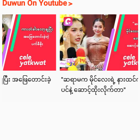
Duwun On Youtube
>