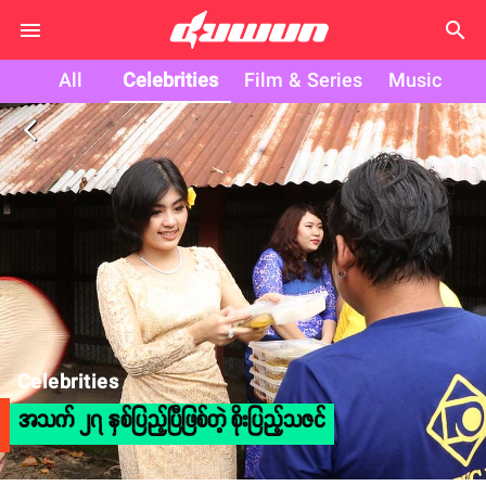
search
All
Celebrities
Film & Series
Music
arrow_back_ios
Celebrities
အသက် ၂၇ နှစ်ပြည့်ပြီဖြစ်တဲ့ စိုးပြည့်သဇင်