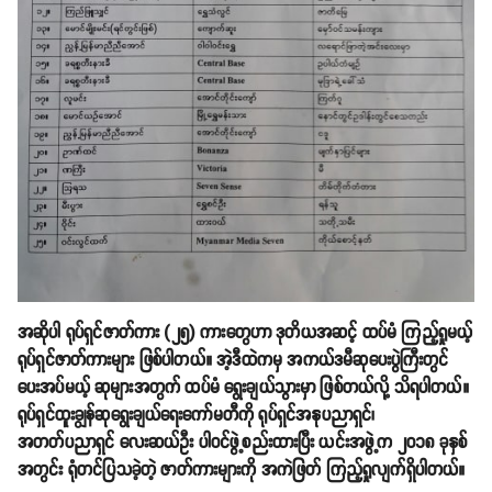
အဆိုပါ ရုပ်ရှင်ဇာတ်ကား (၂၅) ကားတွေဟာ ဒုတိယအဆင့် ထပ်မံ ကြည့်ရှုမယ့်
ရုပ်ရှင်ဇာတ်ကားများ ဖြစ်ပါတယ်။ အဲ့ဒီထဲကမှ အကယ်ဒမီဆုပေးပွဲကြီးတွင်
ပေးအပ်မယ့် ဆုများအတွက် ထပ်မံ ရွေးချယ်သွားမှာ ဖြစ်တယ်လို့ သိရပါတယ်။
ရုပ်ရှင်ထူးချွန်ဆုရွေးချယ်ရေးကော်မတီကို ရုပ်ရှင်အနုပညာရှင်၊
အတတ်ပညာရှင် လေးဆယ်ဦး ပါဝင်ဖွဲ့စည်းထားပြီး ယင်းအဖွဲ့က ၂၀၁၈ ခုနှစ်
အတွင်း ရုံတင်ပြသခဲ့တဲ့ ဇာတ်ကားများကို အကဲဖြတ် ကြည့်ရှုလျက်ရှိပါတယ်။