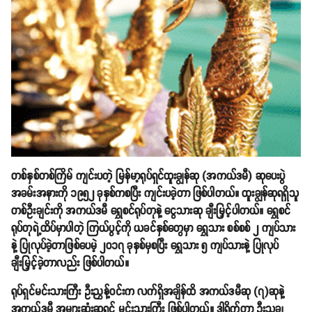
တစ်နှစ်တစ်ကြိမ် ကျင်းပတဲ့ မြန်မာ့ရုပ်ရှင်ထူးချွန်ဆု (အကယ်ဒမီ) ဆုပေးပွဲ
အခမ်းအနားကို ၁၉၅၂ ခုနှစ်ကစပြီး ကျင်းပခဲ့တာ ဖြစ်ပါတယ်။ ထူးချွန်ဆုရရှိသူ
တစ်ဦးချင်းကို အကယ်ဒမီ ရွှေစင်ရုပ်တုနဲ့ ငွေသားဆု ချီးမြှင့်ပါတယ်။ ရွှေစင်
ရုပ်တုရဲ့ထိပ်မှာပါတဲ့ ကြယ်ပွင့်ကို ယခင်နှစ်တွေမှာ ရွှေသား စစ်စစ် ၂ ကျပ်သား
နဲ့ ပြုလုပ်ခဲ့တာဖြစ်ပေမဲ့ ၂၀၁၇ ခုနှစ်မှစပြီး ရွှေသား ၅ ကျပ်သားနဲ့ ပြုလုပ်
ချီးမြှင့်ခဲ့တာလည်း ဖြစ်ပါတယ်။
ရုပ်ရှင်မင်းသားကြီး ဦးညွှန့်ဝင်းက လက်ရှိအချိန်ထိ အကယ်ဒမီဆု (၇)ဆုနဲ့
အကယ်ဒမီ အများဆုံးဆုရှင် မင်းသားကြီး ဖြစ်ပါတယ်။ ဒါရိုက်တာ ဦးသုခ၊