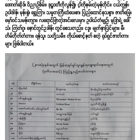
အောက်ဆိုဒ်၊ ဝိညာဉ်စိမ်း၊ ဒုဠဝတီကိုလွန်၍၊ င့ါကိုနမ်းတဲ့မုန်တိုင်း၊ ငယ်ကျွန်၊
ဥပါဒါန်၊ မုန်းစွဲ၊ ရွှေကြာ၊ သမ္မတကြီးထံပေးစာ၊ ပြည်ထောင်စုသစ္စာ၊ ဇာတိမြေ၊
မှော်ဝင်သမန်းကျား၊ လရောင်ဖြာတဲ့အင်းလေးမှာ၊ ဥပါယ်တံမျဉ်၊ မုဒြာရဲ့ ခေါ်
သံ၊ ကြတ်ဂူ၊ နောင်တွင်ဥဒါန်း တွင်စေသတည်း၊ ငဒူ၊ မျက်နှာပြင်များ၊ မီ၊
တိမ်တိုက်တံတား၊ ရန်သူ၊ သတို့သမီး၊ ကိုယ်စောင့်နတ် စတဲ့ ရုပ်ရှင်ဇာတ်ကား
များ ဖြစ်ပါတယ်။