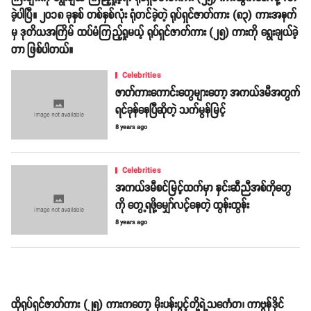
ခဲ့ပါပြီ။ ၂၀၁၈ ခုနှစ် တစ်နှစ်လုံး ရုံတင်ခဲ့တဲ့ ရုပ်ရှင်ဇာတ်ကား (၈၃) ကားအနက်
မှ ဒုတိယအကြိမ် ထပ်မံကြည့်ရှုမယ့် ရုပ်ရှင်ဇာတ်ကား (၂၅) ကားကို ရွေးချယ်ခဲ့
တာ ဖြစ်ပါတယ်။
Celebrities
ဇာတ်ကားကောင်းတွေများတော့ အကယ်ဒမီအတွက်
ရင်ခုန်နေပြီဆိုတဲ့ သက်မွန်မြင့်
8 years ago
Celebrities
အကယ်ဒမီစင်မြင့်ထက်မှာ နှင်းဆီညီအစ်ကိုတွေ
ကို တွေ့ရဖို့မျှော်လင့်နေတဲ့ ထွန်းထွန်း
8 years ago
ထိုရုပ်ရှင်ဇာတ်ကား (၂၅) ကားကတော့ မိုးပန်းပွင့်တို့ရဲ့သင်္ကေတ၊ ကာဗွန်ဒိုင်