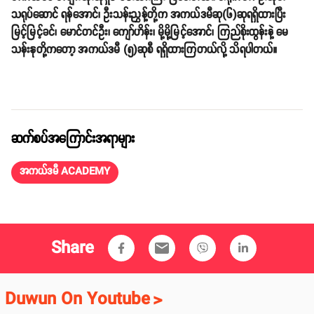
သရုပ်ဆောင် ရန်အောင်၊ ဦးသန်းညွှန့်တို့က အကယ်ဒမီဆု(၆)ဆုရရှိထားပြီး
မြင့်မြင့်ခင်၊ မောင်တင်ဦး၊ ကျော်ဟိန်း၊ မို့မို့မြင့်အောင်၊ ကြည်စိုးထွန်းနဲ့ မေ
သန်းနုတို့ကတော့ အကယ်ဒမီ (၅)ဆုစီ ရရှိထားကြတယ်လို့ သိရပါတယ်။
ဆက်စပ်အကြောင်းအရာများ
အကယ်ဒမီ ACADEMY
Share
email
Duwun On Youtube
>