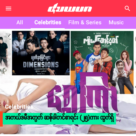
search
All
Celebrities
Film & Series
Music
arrow_back_ios
Celebrities
အကယ်ဒမီအတွက် ဆန်ခါတင်စာရင်း (၂၅)ကား ထွက်ရှိ