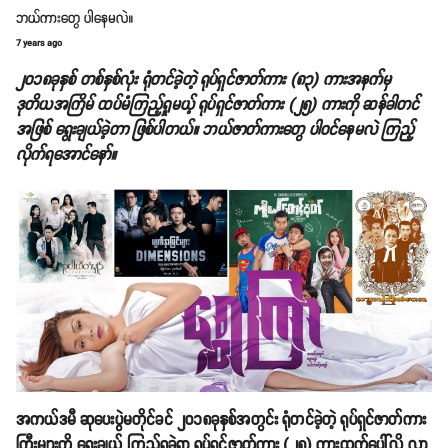
ဘယ်ကားတွေ ပါနေမလဲ။
7 years ago
၂၀၁၈ခုနှစ် တစ်နှစ်လုံး ရုံတင်ခဲ့တဲ့ ရုပ်ရှင်ဇာတ်ကား (၈၃) ကားအနက်မှ
ဒုတိယအကြိမ် ထပ်မံကြည့်ရှုမယ့် ရုပ်ရှင်ဇာတ်ကား (၂၅) ကားကို ဆန်ခါတင်
အဖြစ် ရွေးချယ်ခဲ့တာ ဖြစ်ပါတယ်။ ဘယ်ဇာတ်ကားတွေ ပါဝင်နေမလဲ ကြည့်
လိုက်ရအောင်နော်။
အကယ်ဒမီ ဆုပေးပွဲမတိုင်ခင် ၂၀၁၈ခုနှစ်အတွင်း ရုံတင်ခဲ့တဲ့ ရုပ်ရှင်ဇာတ်ကား
ကြီးများကို ရွေးချယ် ကြည့်ရှုခဲ့ရာ ရုပ်ရှင်ဇာတ်ကား (၂၅) ကားထွက်ပေါ်လို့ လာ