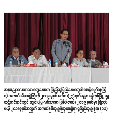
အနုပညာလောကသားတွေသာမက ပြည်သူပြည်သားတွေပါ စောင့်မျှော်နေကြ
တဲ့ အကယ်ဒမီပေးပွဲကြီးကို ၂၀၁၉ ခုနှစ် မတ်လ(၂၃)ရက်နေ့မှာ ရန်ကုန်မြို့ ရွှေ
ထွဋ်တင်ကွင်းတွင် ကျင်းပပြုလုပ်သွားမှာ ဖြစ်ပါတယ်။ ၂၀၁၉ ခုနှစ်မှာ ပြုလုပ်
မယ့် ၂၀၁၈ခုနှစ်အတွက် အကယ်ဒမီထူးချွန်ဆုပေးပွဲမှာ ရုပ်ရှင်ထူးချွန်ဆု (၁၁)