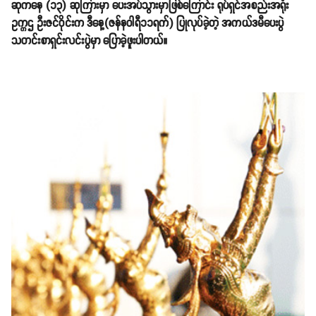
ဆုကနေ (၁၃) ဆုကြားမှာ ပေးအပ်သွားမှာဖြစ်ကြောင်း ရုပ်ရှင်အစည်းအရုံး
ဥက္ကဌ ဦးဇင်ဝိုင်းက ဒီနေ့(ဇန်နဝါရီ၁၁ရက်) ပြုလုပ်ခဲ့တဲ့ အကယ်ဒမီပေးပွဲ
သတင်းစာရှင်းလင်းပွဲမှာ ပြောခဲ့ဖူးပါတယ်။