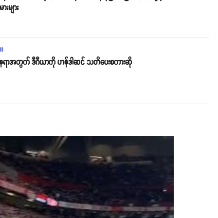
ားများ
o
ll
နေရာအတွက် ဒီဂီယာကို ဟန်ဒါဆင် သတိပေးစကားဆို
o