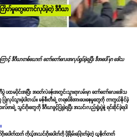
ိတ်မှုတွေတောင်လုပ်ခဲ့တဲ့ ဒီဂီယာ
ြောင့် ဒီဂီယာတစ်ယောက် တော်တော်လေးအလုပ်ရှုပ်ခဲ့ရပြီး ဒီအပေါ်မှာ ဒေါသ
ပွဲ ပထမပိုင်းအပြီး အဝတ်လဲခန်းအတွင်းသွားရာလမ်းမှာ တော်တော်လေးဒေါသ
ေ ပြုလုပ်သွားခဲ့ပါတယ်။ မန်စီးတီးရဲ့ တရစပ်ဖိအားပေးနေမှုတွေကို ကာကွယ်နိုင်ခဲ့
်ဗားရဲ့ သွင်းဂိုးတွေကို ဒီဂီယာခွင့်ပြုခဲ့ရပြီး အသင်းလည်းရှုံးပွဲနဲ့ ရင်ဆိုင်ခဲ့ရပါ
ll
်ဂိုးပေါက်ထက် ကိုယ့်အသင်းဂိုးပေါက်ကို ပိုခြိမ်းခြောက်ခဲ့တဲ့ ယူနိုက်တက်