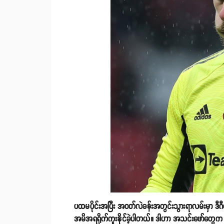
ပထမပိုင်းအပြီး အဝတ်လဲခန်းအတွင်းသွားရာလမ်းမှာ ဒီဂ
အမိအရရိုက်ကူးနိုင်ခဲ့ပါတယ်။ ဒါဟာ အသင်းဖော်တွေက သူ့က