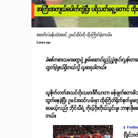
အကြီးအကျယ်ပေါက်ကွဲပြီး ပရိသတ်ရှေ့တောင် ထိုးကြ
အဝတ်လဲခန်းထဲအဝင် ဥမင်ထိပ်ကို ထိုးကြိတ်ခဲ့တာပါ။
5 years ago
ခံစစ်ကစားသမားတွေရဲ့ စွမ်းဆောင်ရည်ညံ့ဖျင်းလွန်းတာက
ထွက်ခဲ့ဖွယ်ရှိတယ်လို့ ယူဆရပါတယ်။
ယူနိုက်တက်အသင်းဂိုးသမားဒီဂီယာဟာ မန်ချက်စတာဒါဘီ
ထွက်နေခဲ့ပြီး ဥမင်အဝင်လမ်းမှာ ထိုးကြိတ်ရိုက်နှက်မှုတွ
ပေမယ့်လည်း ဘိုင်ယီရဲ့ ကိုယ့်ဂိုးကိုယ်သွင်းမှု၊ ဘာနာဒိုဆေးလ
တယ်။
Footba
ပြိုင်ဘက