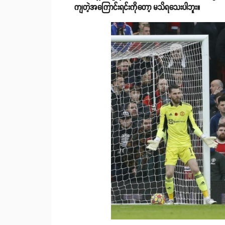
ကျတဲ့အကြောင်းရင်းကိုတော့ မသိရသေးပါဘူး။