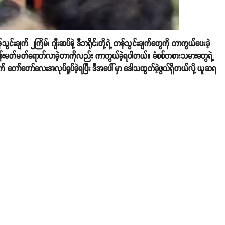
ချက် ၂ကြိမ်၊ ဂျီးဆပ်နဲ့ ဒီဘရိုင်းတို့ရဲ့ ကန်သွင်းချက်တွေကို ကာကွယ်ပေးခဲ့
းတန်းမတ်မတ်ရောက်လာခဲ့တာကိုလည်း ကာကွယ်ခဲ့ရပါတယ်။ ခံစစ်ကစားသမားတွေရဲ့
 တော်တော်လေးအလုပ်ရှုပ်ခဲ့ရပြီး ဒီအပေါ်မှာ ဒေါသထွက်ခဲ့ဖွယ်ရှိတယ်လို့ ယူဆရ