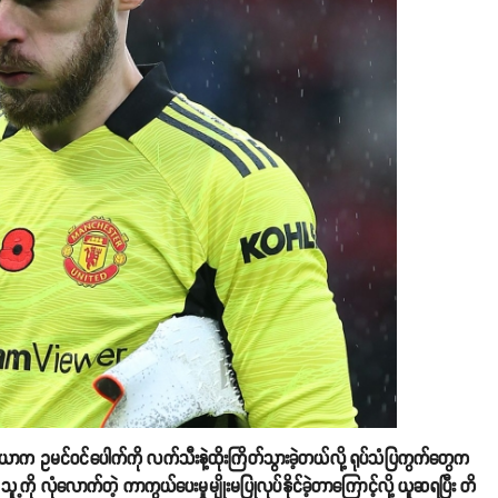
ီယာက ဥမင်ဝင်ပေါက်ကို လက်သီးနဲ့ထိုးကြိတ်သွားခဲ့တယ်လို့ ရုပ်သံပြကွက်တွေက
ို လုံလောက်တဲ့ ကာကွယ်ပေးမှုမျိုးမပြုလုပ်နိုင်ခဲ့တာကြောင့်လို့ ယူဆရပြီး တိ