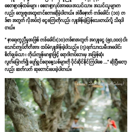
စေတနာ့ဝန်ထမ်းများ ၊ စေတနာ့လုပ်အားပေးအသင်းသား၊ အသင်းသူများက
လည်း ကျေးဇူးအထူးတင်စကားဆိုခဲ့ပါတယ်။ အဲဒီနောက် ကဒ်ခေါင်း (၁၀) က
ဒ်စာ အတွက် လိုအပ်တဲ့ ငွေကြေးကိုလည်း လှူဒါန်းခဲ့ပြန်သေးတယ်လို့ သိရပါ
တယ်။
" နာရေးကူညီမှုအဖြစ် ကဒ်ခေါင်း(၁၀)ကဒ်စာအတွက် အလှူငွေ (၅၀,၀၀၀)ငါး
သောင်းကျပ်တိတိအား ထပ်မံလှူဒါန်းခဲ့ပါသည်။ (၇)ရက်သားသမီးအပေါင်း
စိတ်ချမ်းသာ ၊ ကိုယ်ကျန်းမာစွာဖြင့် ရောဂါကပ်ဘေးမှ အမြန်ဆုံး
လွတ်မြောက်၍ ပျော်ရွှင်စရာနေ့သစ်များကို ပိုင်ဆိုင်နိုင်ကြပါစေ ..." ဆိုပြီးတော့
လည်း ဆက်လက် ဆုတောင်းပေးခဲ့ပါတယ်။