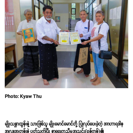
Photo: Kyaw Thu
မျိုးသန္တာထွန်းနဲ့ သားဖြစ်သူ မျိုးမောင်မောင်တို့ ပြုလုပ်ပေးခဲ့တဲ့ အာဟာရဒါန
အလှူအတန်းနဲ့ ပတ်သက်ပြီး နာရေးကူညီမှုအသင်း(ရန်ကုန်)၏