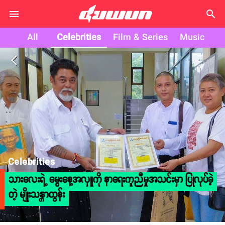
search
All
Celebrities
Film & Series
Music
arrow_back_ios
Celebrities
သားလေးရဲ့ မွေးနေ့အလှူကို နာရေးကူညီမှုအသင်းမှာ ပြုလုပ်ခဲ့
တဲ့ မျိုးသန္တာထွန်း