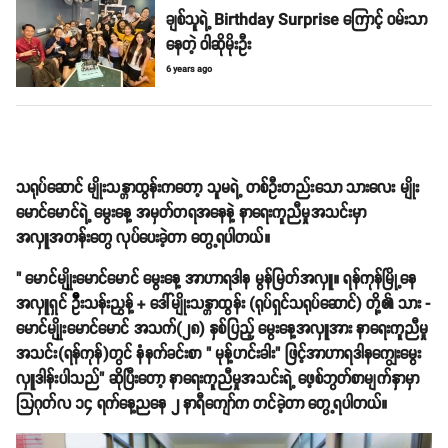
ချစ်သူရဲ့ Birthday Surprise ကြောင့် ဝမ်းသာ
နေတဲ့ ဝါဆိုမိုးဦး
6 years ago
သရုပ်ဆောင် မျိုးသန္တာထွန်းကတော့ သူမရဲ့ တစ်ဦးတည်းသော သားလေး မျိုး
မောင်မောင်ရဲ့ မွေးနေ့ အမှတ်တရအနေနဲ့ နာရေးကူညီမှုအသင်းမှာ
အလှူအတန်းတွေ လုပ်ပေးခဲ့တာ တွေ့ရပါတယ်။
" မောင်မျိုုးမောင်မောင် မွေးနေ့ အာဟာရဒါန မွန်မြတ်အလှူ။ ရန်ကုန်မြို့နေ
အလှူရှင် ဦီးသန်းညွန့် + ‌ဒေါ်မျိုးသန္တာထွန်း (ရုပ်ရှင်သရုပ်ဆောင်) တို့၏ သား -
မောင်မျိုုးမောင်မောင် အသက်(၂၈) နှစ်ပြည့် မွေးနေ့အလှူအား နာရေးကူညီမှု
အသင်း(ရန်ကုန်)တွင် နံနက်ခင်းစာ " မုန့်ဟင်းခါး" ဖြင့်အာဟာရဒါနကျွေးမွေး
လှူဒါန်းပါသည်" ဆိုပြီးတော့ နာရေးကူညီမှုအသင်းရဲ့ ဖေ့စ်ဘွတ်စာမျက်နှာမှာ
သြဂုတ်လ ၁၄ ရက်နေ့ညနေ ၂ နာရီကျော်က တင်ခဲ့တာ တွေ့ရပါတယ်။