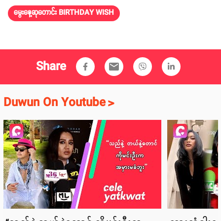
မွေးနေ့ဆုတောင်း BIRTHDAY WISH
Share
email
Duwun On Youtube
>