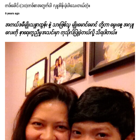
ကဒ်ခေါင်း(၁၀)ကဒ်စာအတွက်ပါ လှူဒါန်းခဲ့ပါသေးတယ်တဲ့။
6 years ago
အကယ်ဒမီမျိုးသန္တာထွန်း နဲ့ သားဖြစ်သူ မျိုးမောင်မောင် တို့ဟာ မွေးနေ့ အလှူ
လေးကို နာရေးကူညီမှုအသင်းမှာ ကုသိုလ်ပြုခဲ့တယ်လို့ သိရပါတယ်။