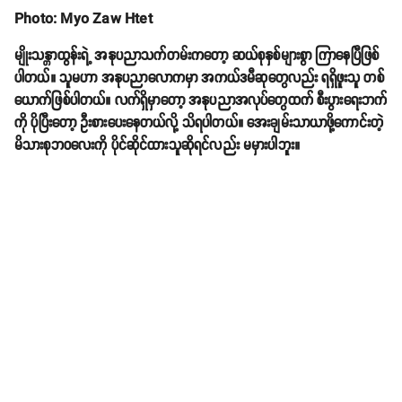
Photo: Myo Zaw Htet
မျိုးသန္တာထွန်းရဲ့ အနုပညာသက်တမ်းကတော့ ဆယ်စုနှစ်များစွာ ကြာနေပြီဖြစ်
ပါတယ်။ သူမဟာ အနုပညာလောကမှာ အကယ်ဒမီဆုတွေလည်း ရရှိဖူးသူ တစ်
ယောက်ဖြစ်ပါတယ်။ လက်ရှိမှာတော့ အနုပညာအလုပ်တွေထက် စီးပွားရေးဘက်
ကို ပိုပြီးတော့ ဦးစားပေးနေတယ်လို့ သိရပါတယ်။ အေးချမ်းသာယာဖို့ကောင်းတဲ့
မိသားစုဘဝလေးကို ပိုင်ဆိုင်ထားသူဆိုရင်လည်း မမှားပါဘူး။