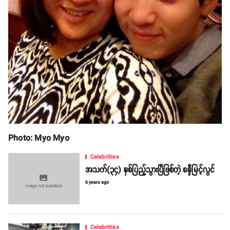
Photo: Myo Myo
Celebrities
အသက်(၃၄) နှစ်ပြည့်သွားပြီဖြစ်တဲ့ စန္ဒီမြင့်လွင်
6 years ago
Celebrities