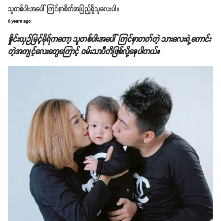
သူတစ်ပါးအပေါ် ကြင်နာစိတ်အပြည့်ရှိသူလေးပါ။
6 years ago
နှိုင်းယှဉ်မြင့်မိုရ်ကတော့ သူတစ်ပါးအပေါ် ကြင်နာတတ်တဲ့ သားလေးရဲ့ကောင်း
တဲ့အကျင့်လေးတွေကြောင့် ဝမ်းသာပီတိဖြစ်လို့နေပါတယ်။