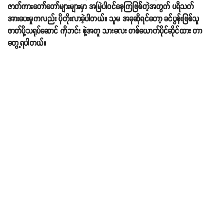
ဇာတ်ကားတော်တော်များများမှာ အမြဲပါဝင်နေကြဖြစ်တဲ့အတွက် ပရိသတ်
အားပေးမှုကလည်း ပိုတိုးလာခဲ့ပါတယ်။ သူမ အခုဆိုရင်တော့ ခင်ပွန်းဖြစ်သူ
ဇာတ်ပို့သရုပ်ဆောင် ကိုဘင်း နဲ့အတူ သားလေး တစ်ယောက်ပိုင်ဆိုင်ထား တာ
တွေ့ရပါတယ်။