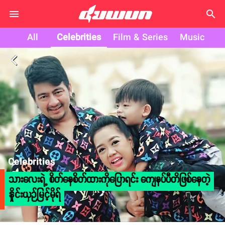
search
All
Celebrities
Film & Series
Music
arrow_back_ios
Celebrities
သားလေးရဲ့ စိတ်နေစိတ်ထားကိုပြောရင်း ကျေနပ်ပီတိဖြစ်နေတဲ့
နှိုင်းယှဉ်မြင့်မိုရ်