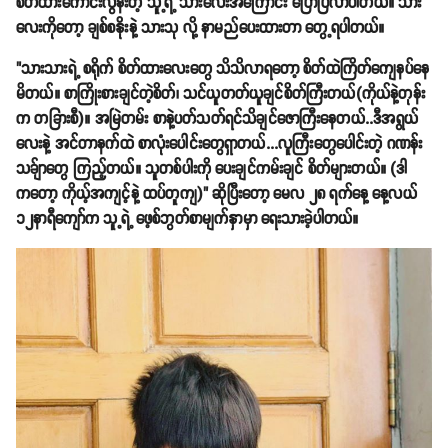
စိတ်ထားကောင်းလွန်းတဲ့ သူ့ရဲ့ သားလေးအကြောင်း ပြောပြလာပါတယ်။ သား
လေးကိုတော့ ချစ်စနိုးနဲ့ သားသု လို့ နာမည်ပေးထားတာ တွေ့ရပါတယ်။
"သားသားရဲ့ စရိုက် စိတ်ထားလေးတွေ သိသိလာရတော့ စိတ်ထဲကြိတ်ကျေနပ်နေ
မိတယ်။ စာကြိုးစားချင်တဲ့စိတ်၊ သင်ယူတတ်ယူချင်စိတ်ကြီးတယ်(ကိုယ်နဲ့တုန်း
က တခြားစီ)။ အမြဲတမ်း စာနဲ့ပတ်သတ်ရင်သိချင်ဇောကြီးနေတယ်..ဒီအရွယ်
လေးနဲ့ အင်တာနက်ထဲ စာလုံးပေါင်းတွေရှာတယ်...လူကြီးတွေပေါင်းတဲ့ ဂဏန်း
သခ်ျာတွေ ကြည့်တယ်။ သူတစ်ပါးကို ပေးချင်ကမ်းချင် စိတ်များတယ်။ (ဒါ
ကတော့ ကိုယ့်အကျင့်နဲ့ ထပ်တူကျ)" ဆိုပြီးတော့ မေလ ၂၈ ရက်နေ့ နေ့လယ်
၁၂နာရီကျော်က သူ့ရဲ့ ဖေ့စ်ဘွတ်စာမျက်နှာမှာ ရေးသားခဲ့ပါတယ်။