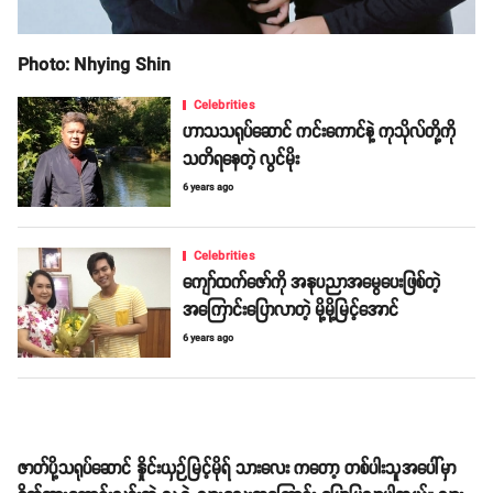
Photo: Nhying Shin
Celebrities
ဟာသသရုပ်ဆောင် ကင်းကောင်နဲ့ ကုသိုလ်တို့ကို
သတိရနေတဲ့ လွင်မိုး
6 years ago
Celebrities
ကျော်ထက်ဇော်ကို အနုပညာအမွေပေးဖြစ်တဲ့
အကြောင်းပြောလာတဲ့ မို့မို့မြင့်အောင်
6 years ago
ဇာတ်ပို့သရုပ်ဆောင် နှိုင်းယှဉ်မြင့်မိုရ် သားလေး ကတော့ တစ်ပါးသူအပေါ်မှာ