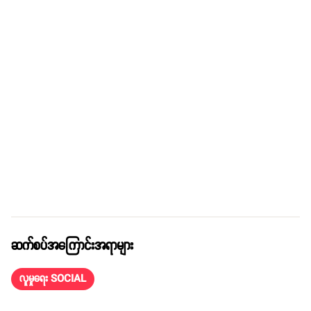
ဆက်စပ်အကြောင်းအရာများ
လူမှုရေး SOCIAL