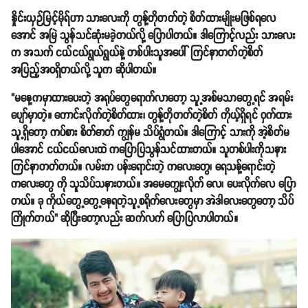
နှိုင်းယှဉ်မြင့်မိုရ်ဟာ သားလေးကို တွန့်တိုတတ်တဲ့ စိတ်ထားမျိုးမဖြစ်ရလေ
အောင် အမြဲ သွန်သင်ဆုံးမခဲ့တယ်လို့ ပြောပါတယ်။ ဒါကြောင့်လည်း သားလေး
က အသက် ငယ်ငယ်ရွယ်ရွယ်နဲ့ တစ်ပါးသူအပေါ် ကြင်နာတတ်တဲ့စိတ်
အပြည့်အဝရှိတယ်လို့ သူက ဆိုပါတယ်။
"မနေ့ကမှာထားပေးတဲ့ အရုပ်တွေရောက်လာတော့ သူ့အစ်မသာတွေ့ရင် အရမ်း
ပျော်မှာတဲ့။ ကောင်းလိုက်တဲ့စိတ်ထား၊ တွန့်တိုတတ်တဲ့စိတ် ကိုယ့်ရှိရင် ဝှက်ထား
သူ့ရှိတော့ ကပ်စား စိတ်ဓာတ် ကျွန်မ သိပ်ရွံတယ်။ ဒါကြောင့် သားကို အဲ့စိတ်မ
ပါအောင် ငယ်ငယ်လေးထဲ ကပြောပြသွန်သင်ထားတယ်။ သူတစ်ပါးကိုသနား
ကြင်နာတတ်တယ်။ လမ်းက ပန်းရောင်းတဲ့ ကလေးတွေ၊ ရေသန့်ရောင်းတဲ့
ကလေးတွေ ကို သူသိပ်သနားတယ်။ အမေကျွေးလိုက် လေ၊ ပေးလိုက်လေ ပြော
တယ်။ ခု ကိုယ်တွေ့တွေ့နေရတဲ့သူ့စရိုက်လေးတွေမှာ အဲဒါလေးတွေတော့ သိပ်
ကြိုက်တယ်" ဆိုပြီးတော့လည်း ဆက်လက် ပြောပြလာပါတယ်။