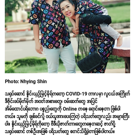
Photo: Nhying Shin
သရုပ်ဆောင် နှိုင်းယှဉ်မြင့်မိုရ်ကတော့ COVID-19 ကာလမှာ လူငယ်အကြိုက်
ဒီဇိုင်းခပ်မိုက်မိုက် အဝတ်အစားတွေ၊ ဝမ်းဆက်တွေ အပြင်
အိမ်ထောင်ပရိဘောဂ ပစ္စည်းတွေကို Online ကနေ ရောင်းနေတာ ဖြစ်ပါ
တယ်။ သူမကို ချစ်ခင်လို့ ဝယ်ယူအားပေးကြတဲ့ ပရိသတ်တွေလည်း အများကြီး
ပါ။ နှိုင်းယှဉ်မြင့်မိုရ်ကိုတော့ ဗီဒီယိုဇာတ်ကားတွေကနေတဆင့် ဇာတ်ပို့
သရုပ်ဆောင် တစ်ဦးအဖြစ် ပရိသတ်တွေ စတင်သိရှိခဲ့တာဖြစ်ပါတယ်။