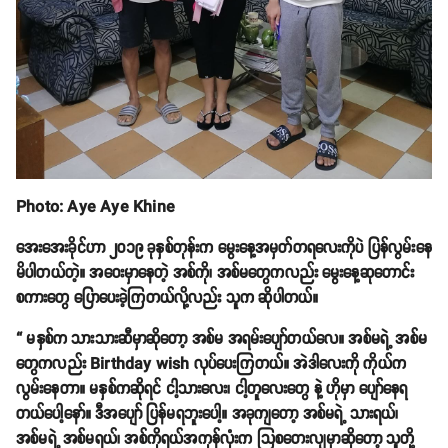
Photo: Aye Aye Khine
အေးအေးခိုင်ဟာ ၂၀၁၉ ခုနှစ်တုန်းက မွေးနေ့အမှတ်တရလေးကိုပဲ ပြန်လွမ်းနေ
မိပါတယ်တဲ့။ အဝေးမှာနေတဲ့ အစ်ကို၊ အစ်မတွေကလည်း မွေးနေ့ဆုတောင်း
စကားတွေ ပြောပေးခဲ့ကြတယ်လို့လည်း သူက ဆိုပါတယ်။
“ မနှစ်က သားသားဆီမှာဆိုတော့ အစ်မ အရမ်းပျော်တယ်လေ။ အစ်မရဲ့ အစ်မ
တွေကလည်း Birthday wish လုပ်ပေးကြတယ်။ အဲဒါလေးကို ကိုယ်က
လွမ်းနေတာ။ မနှစ်ကဆိုရင် ငါ့သားလေး၊ ငါ့တူလေးတွေ နဲ့ ဟိုမှာ ပျော်နေရ
တယ်ပေါ့နော်။ ဒီအပျော် ပြန်မရဘူးပေါ့။ အခုကျတော့ အစ်မရဲ့ သားရယ်၊
အစ်မရဲ့ အစ်မရယ်၊ အစ်ကိုရယ်အကုန်လုံးက သြစတေးလျမှာဆိုတော့ သူတို့