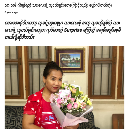
သားသမီးလိုချစ်ရတဲ့ သားလေးရဲ့ သူငယ်ချင်းတွေကြောင့်လည်း ပျော်ရပါတယ်တဲ့။
6 years ago
အေးအေးခိုင်ကတော့ သူမရဲ့မွေးနေ့မှာ သားလေးနဲ့ အတူ သူမကိုချစ်တဲ့ သား
လေးရဲ့ သူငယ်ချင်းတွေက လုပ်ပေးတဲ့ Surprise ကြောင့် အရမ်းပျော်နေမိ
တယ်လို့ဆိုပါတယ်။