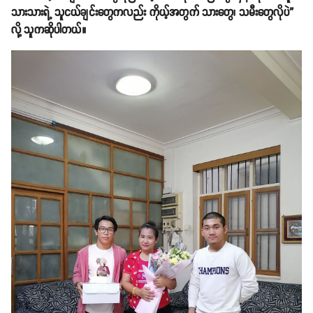
သားသားရဲ့ သူငယ်ချင်းတွေကလည်း ကိုယ့်အတွက် သားတွေ၊ သမီးတွေလိုပဲ”
လို့ သူကဆိုပါတယ်။