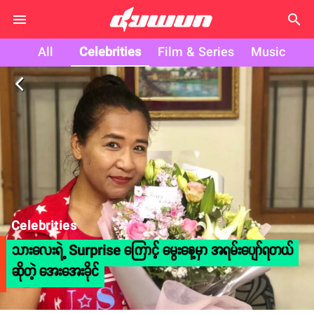
search
All
Celebrities
Film & Series
Music
arrow_back_ios
Celebrities
သားလေးရဲ့ Surprise ကြောင့် မွေးနေ့မှာ အရမ်းပျော်ရတယ်
ဆိုတဲ့ အေးအေးခိုင်