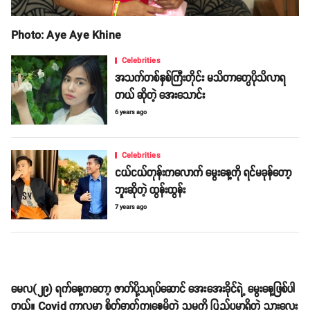
Photo: Aye Aye Khine
Celebrities
အသက်တစ်နှစ်ကြီးတိုင်း မသိတာတွေပိုသိလာရ
တယ် ဆိုတဲ့ အေးသောင်း
6 years ago
Celebrities
ငယ်ငယ်တုန်းကလောက် မွေးနေ့ကို ရင်မခုန်တော့
ဘူးဆိုတဲ့ ထွန်းထွန်း
7 years ago
မေလ(၂၉) ရက်နေ့ကတော့ ဇာတ်ပို့သရုပ်ဆောင် အေးအေးခိုင်ရဲ့ မွေးနေ့ဖြစ်ပါ
တယ်။ Covid ကာလမှာ စိတ်ဓာတ်ကျနေမိတဲ့ သူမကို ပြည်ပမှာရှိတဲ့ သားလေး