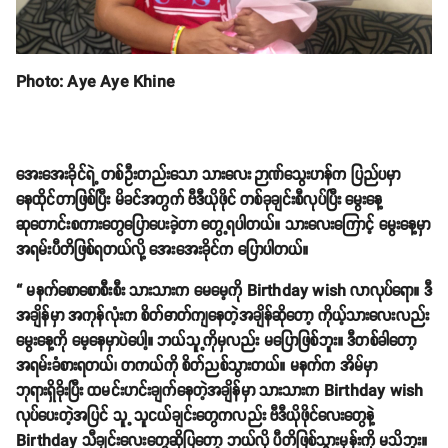
Photo: Aye Aye Khine
အေးအေးခိုင်ရဲ့ တစ်ဦးတည်းသော သားလေး ဉာဏ်သွေးဟန်က ပြည်ပမှာ
နေထိုင်တာဖြစ်ပြီး မိခင်အတွက် ဗီဒီယိုဖိုင် တစ်ခုချင်းစီလုပ်ပြီး မွေးနေ့
ဆုတောင်းစကားတွေပြောပေးခဲ့တာ တွေ့ရပါတယ်။ သားလေးကြောင့် မွေးနေ့မှာ
အရမ်းပီတိဖြစ်ရတယ်လို့ အေးအေးခိုင်က ပြောပါတယ်။
“ မနက်စောစောစီးစီး သားသားက မေမေ့ကို Birthday wish လာလုပ်ရော။ ဒီ
အချိန်မှာ အကုန်လုံးက စိတ်ဓာတ်ကျနေတဲ့အချိန်ဆိုတော့ ကိုယ့်သားလေးလည်း
မွေးနေ့ကို မေ့နေမှာပဲပေါ့။ ဘယ်သူ့ကိုမှလည်း မပြောဖြစ်ဘူး။ ဒီတစ်ခါတော့
အရမ်းခံစားရတယ်၊ တကယ်ကို စိတ်ညစ်သွားတယ်။ မနက်က အိမ်မှာ
ဘုရားရှိခိုးပြီး ထမင်းဟင်းချက်နေတဲ့အချိန်မှာ သားသားက Birthday wish
လုပ်ပေးတဲ့အပြင် သူ့ သူငယ်ချင်းတွေကလည်း ဗီဒီယိုဖိုင်လေးတွေနဲ့
Birthday သီချင်းလေးတွေဆိုပြတော့ ဘယ်လို ပီတိဖြစ်သွားမှန်းကို မသိဘူး။