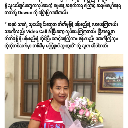
နဲ့ သူငယ်ချင်းတွေကလုပ်ပေးတဲ့ မွေးနေ့ အမှတ်တရ ကြောင့် အရမ်းပျော်နေရ
တယ်လို့ Duwun ကို ပြောပြလာပါတယ်။
“ အခုပဲ သားရဲ့ သူငယ်ချင်းတွေက ကိတ်မုန့်နဲ့ ပန်းစည်းနဲ့ လာပေးကြတယ်။
သားကိုလည်း Video Call ခါ်ပြီးတော့ လုပ်ပေးကြရှာတယ်။ ခြံအရှေ့မှာ
ကိတ်မုန့် နဲ့ ပန်းစည်းနဲ့ ကိုင်ပြီး စောင့်နေကြတာ။ ဖုန်းလည်း မဆက်ကြဘူး။
ကိုယ့်တစ်သက်မှာ တစ်ခါမှ မကြုံဖူးပါဘူးကွယ်” လို့ သူက ဆိုပါတယ်။