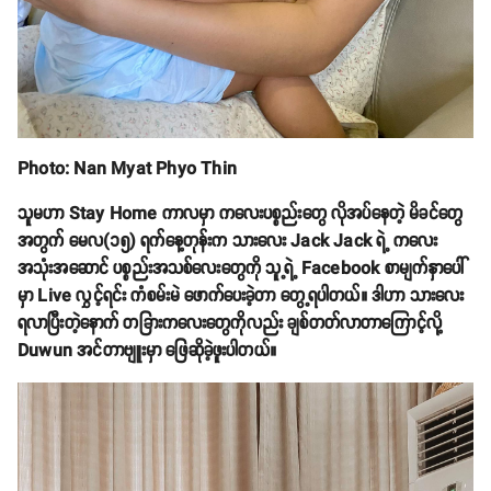
Photo: Nan Myat Phyo Thin
သူမဟာ Stay Home ကာလမှာ ကလေးပစ္စည်းတွေ လိုအပ်နေတဲ့ မိခင်တွေ
အတွက် မေလ(၁၅) ရက်နေ့တုန်းက သားလေး Jack Jack ရဲ့ ကလေး
အသုံးအဆောင် ပစ္စည်းအသစ်လေးတွေကို သူ့ရဲ့ Facebook စာမျက်နှာပေါ်
မှာ Live လွှင့်ရင်း ကံစမ်းမဲ ဖောက်ပေးခဲ့တာ တွေ့ရပါတယ်။ ဒါဟာ သားလေး
ရလာပြီးတဲ့နောက် တခြားကလေးတွေကိုလည်း ချစ်တတ်လာတာကြောင့်လို့
Duwun အင်တာဗျူးမှာ ဖြေဆိုခဲ့ဖူးပါတယ်။