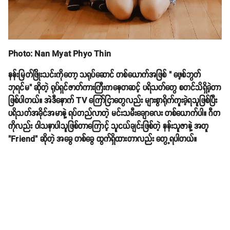
Photo: Nan Myat Phyo Thin
နန်းမြတ်ဖြိုးသင်းကိုတော့ သရုပ်ဆောင် တစ်ယောက်အဖြစ် " ဖေ့စ်ဘွတ်
ဘုရင်မ" ဆိုတဲ့ ရုပ်ရှင်ဇာတ်ကားကြီးကနေတဆင့် ပရိသတ်တွေ စတင်သိရှိခဲ့တာ
ဖြစ်ပါတယ်။ အဲဒီနောက် TV ကြော်ငြာတွေလည်း များစွာရိုက်ကူးခဲ့ရသူဖြစ်ပြီး
ပရိသတ်အခိုင်အမာနဲ့ ရပ်တည်လာတဲ့ မင်းသမီးချောလေး တစ်ယောက်ပါ။ ဂီတ
ကိုလည်း ဝါသနာပါသူဖြစ်တာကြောင့် သူငယ်ချင်းဖြစ်တဲ့ နန်းသူဇာနဲ့ အတူ
"Friend" ဆိုတဲ့ အခွေ တစ်ခွေ ထွက်ရှိထားတာလည်း တွေ့ရပါတယ်။