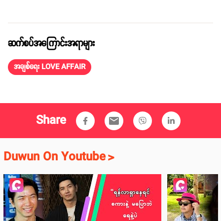
ဆက်စပ်အကြောင်းအရာများ
အချစ်ရေး LOVE AFFAIR
Share
email
Duwun On Youtube
>