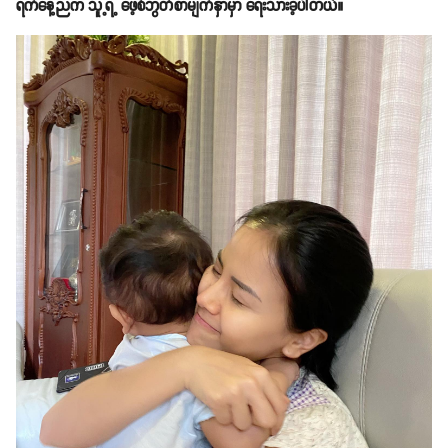
ရက်နေ့ညက သူ့ရဲ့ ဖေ့စ်ဘွတ်စာမျက်နှာမှာ ရေးသားခဲ့ပါတယ်။