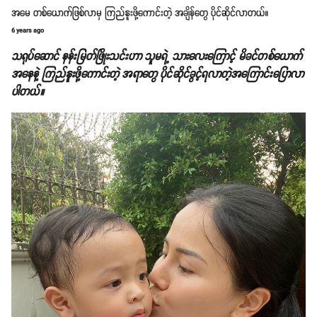
အမေ တစ်ယောက်ဖြစ်လာမှ ကြည်နူးဖို့ကောင်းတဲ့ အချိန်တွေ ပိုင်ဆိုင်လာတယ်။
6 years ago
သရုပ်ဆောင် နန်းမြတ်ဖြိုးသင်းဟာ သူမရဲ့ သားလေးကြောင့် မိခင်တစ်ယောက်
အနေနဲ့ ကြည်နူးဖို့ကောင်းတဲ့ အရာတွေ ပိုင်ဆိုင်ခွင့်ရလာတဲ့အကြောင်းပြောလာ
ပါတယ်။