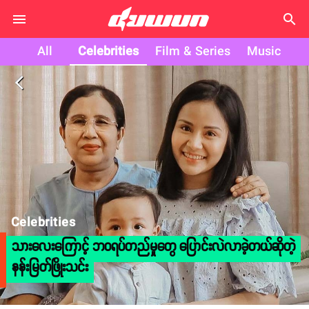
search
All
Celebrities
Film & Series
Music
arrow_back_ios
Celebrities
သားလေးကြောင့် ဘဝရပ်တည်မှုတွေ ပြောင်းလဲလာခဲ့တယ်ဆိုတဲ့
နန်းမြတ်ဖြိုးသင်း