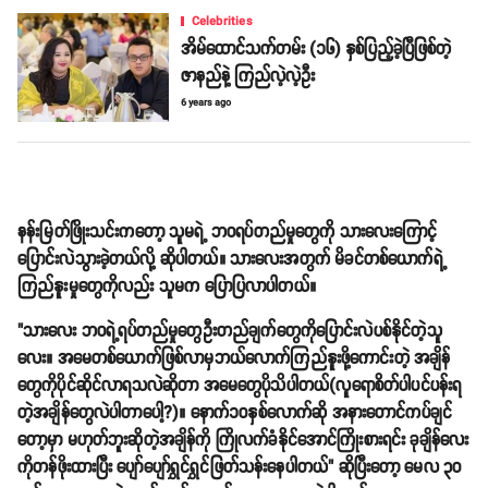
Celebrities
အိမ်ထောင်သက်တမ်း (၁၆) နှစ်ပြည့်ခဲ့ပြီဖြစ်တဲ့
ဇာနည်နဲ့ ကြည်လဲ့လဲ့ဦး
6 years ago
နန်းမြတ်ဖြိုးသင်းကတော့ သူမရဲ့ ဘဝရပ်တည်မှုတွေကို သားလေးကြောင့်
ပြောင်းလဲသွားခဲ့တယ်လို့ ဆိုပါတယ်။ သားလေးအတွက် မိခင်တစ်ယောက်ရဲ့
ကြည်နူးမှုတွေကိုလည်း သူမက ပြောပြလာပါတယ်။
"သားလေး ဘဝရဲ့ရပ်တည်မှုတွေဦးတည်ချက်တွေကိုပြောင်းလဲပစ်နိုင်တဲ့သူ
လေး။ အမေတစ်ယောက်ဖြစ်လာမှဘယ်လောက်ကြည်နူးဖို့ကောင်းတဲ့ အချိန်
တွေကိုပိုင်ဆိုင်လာရသလဲဆိုတာ အမေတွေပိုသိပါတယ်(လူရောစိတ်ပါပင်ပန်းရ
တဲ့အချိန်တွေလဲပါတာပေါ့?)။ နောက်၁၀နှစ်လောက်ဆို အနားတောင်ကပ်ချင်
တော့မှာ မဟုတ်ဘူးဆိုတဲ့အချိန်ကို ကြိုလက်ခံနိုင်အောင်ကြိုးစားရင်း ခုချိန်လေး
ကိုတန်ဖိုးထားပြီး ပျော်ပျော်ရွှင်ရွှင်ဖြတ်သန်းနေပါတယ်" ဆိုပြီးတော့ မေလ ၃၀