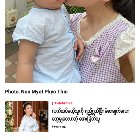
Photo: Nan Myat Phyo Thin
Celebrities
လက်ထပ်မယ့်သူကို ရည်ရွယ်ပြီး ခံစားချက်လေး
တွေမျှဝေလာတဲ့ အေးမြတ်သူ
6 years ago