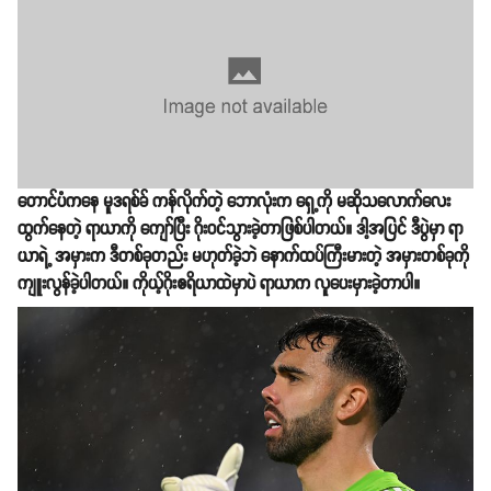
တောင်ပံကနေ မူဒရစ်ခ် ကန်လိုက်တဲ့ ဘောလုံးက ရှေ့ကို မဆိုသလောက်လေး
ထွက်နေတဲ့ ရာယာကို ကျော်ပြီး ဂိုးဝင်သွားခဲ့တာဖြစ်ပါတယ်။ ဒါ့အပြင် ဒီပွဲမှာ ရာ
ယာရဲ့ အမှားက ဒီတစ်ခုတည်း မဟုတ်ခဲ့ဘဲ နောက်ထပ်ကြီးမားတဲ့ အမှားတစ်ခုကို
ကျူးလွန်ခဲ့ပါတယ်။ ကိုယ့်ဂိုးဧရိယာထဲမှာပဲ ရာယာက လူပေးမှားခဲ့တာပါ။