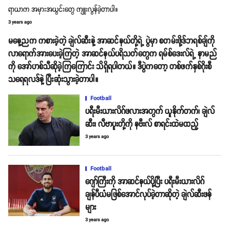
ရာယာက အမှားအယွင်းတွေ ကျူးလွန်ခဲ့တာပါ။
3 years ago
မနေ့ညက ကစားခဲ့တဲ့ ချဲလ်ဆီးနဲ့ အာဆင်နယ်တို့ရဲ့ ပွဲမှာ စတမ်းဖို့ဒ်ဘရစ်ချ်ကို
လာရောက်အားပေးခဲ့ကြတဲ့ အာဆင်နယ်ပရိသတ်တွေက ရမ်စ်ဒေးလ်ရဲ့ နာမည်
ကို အော်ဟစ်သီဆိုခဲ့ကြကြောင်း သိရှိရပါတယ်။ ဒီပွဲကတော့ တစ်ဖက်နှစ်ဂိုးစီ
သရေရလဒ်နဲ့ ပြီးဆုံးသွားခဲ့တာပါ။
Football
ပရီးမီးယားလိဂ်ဖလားအတွက် ယူနိုက်တက်၊ ချဲလ်
ဆီး၊ လီဗာပူးတို့ကို နဗီးလ် စာရင်းထဲမထည့်
3 years ago
Football
ဂျော်ကြီးကို အာဆင်နယ်ပို့ပြီး ပရီးမီးယားလိဂ်
ချန်ပီယံမဖြစ်အောင်လုပ်ခဲ့တာဆိုတဲ့ ချဲလ်ဆီးဖန်
များ
3 years ago