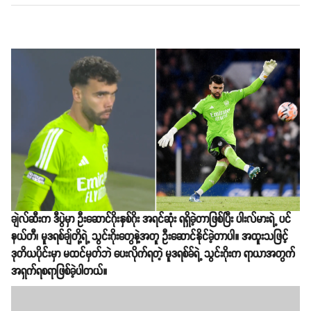
ချဲလ်ဆီးက ဒီပွဲမှာ ဦးဆောင်ဂိုးနှစ်ဂိုး အရင်ဆုံး ရရှိခဲ့တာဖြစ်ပြီး ပါးလ်မားရဲ့ ပင်
နယ်တီ၊ မူဒရစ်ချ်တို့ရဲ့ သွင်းဂိုးတွေနဲ့အတူ ဦးဆောင်နိုင်ခဲ့တာပါ။ အထူးသဖြင့်
ဒုတိယပိုင်းမှာ မထင်မှတ်ဘဲ ပေးလိုက်ရတဲ့ မူဒရစ်ခ်ရဲ့ သွင်းဂိုးက ရာယာအတွက်
အရှက်ရစရာဖြစ်ခဲ့ပါတယ်။