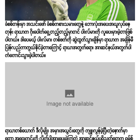
ခံစစ်တန်းမှာ အသင်းဖော် ခံစစ်ကစားသမားတွေနဲ့ ဘောလုံးအပေးအယူလုပ်နေ
တုန်း ရာယာက ဂိုးပေါက်ရှေ့တည့်တည့်မှာတင် ပါးလ်မားကို လူပေးမှားခဲ့တာဖြစ်
ပါတယ်။ ဒါပေမယ့် ပါးလ်မား တစ်ဖက်ကို ဆွဲထွက်သွားချိန်မှာ ရာယာက အချိန်မီ
ပြန်လည်ကာကွယ်နိုင်ခဲ့တာကြောင့် ရာယာအတွက်ရော၊ အာဆင်နယ်အတွက်ပါ
ကံကောင်းသွားခဲ့ပါတယ်။
ရာယာတစ်ယောက် ဒီလိုမျိုး အမှားအယွင်းတွေကို ကျူးလွန်ခဲ့ပြီးတဲ့နောက်မှာ
တော့ အဝေးကွင်းကို လိုက်ပါအားပေးခဲ့ကြတဲ့ အာဆင်နယ်ပရိသတ်တွေက ရမ်စ်