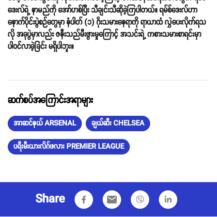
ဒေးလ်ရဲ့ နာမည်ကို အော်ဟစ်ပြီး သီချင်းသီဆိုခဲ့ကြပါတယ်။ ရမ်စ်ဒေးလ်ဟာ
နောက်ပိုင်းပွဲစဉ်တွေမှာ နံပါတ် (၁)​ ဂိုးသမားနေရာကို ရာယာထံ လွှဲပေးလိုက်ရသ
လို အခုပွဲမှာလည်း ဇနီးသည်မီးဖွားမှုကြောင့် အသင်းရဲ့ ကစားသမားစာရင်းမှာ
ပါဝင်လာခဲ့ခြင်း မရှိပါဘူး။
ဆက်စပ်အကြောင်းအရာများ
အာဆင်နယ် ARSENAL
ချယ်ဆီး CHELSEA
ပရီးမီးယားလိဂ်ဖလား PREMIER LEAGUE
Share
email