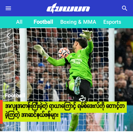
search
All
Football
Boxing & MMA
Esports
arrow_back_ios
Football
အလှူအတန်းကြီးခဲ့တဲ့ ရာယာကြောင့် ရမ်စ်ဒေးလ်ကို တောင့်တ
ခဲ့ကြတဲ့ အာဆင်နယ်ဖန်များ