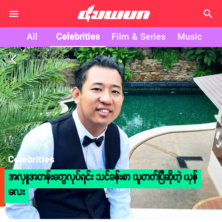
search
All
Celebrities
Film & Series
Music
arrow_back_ios
Celebrities
အလှူအတန်းတွေလုပ်ရင်း သင်ခန်းစာ ယူတတ်ပြီဆိုတဲ့ ယုန်
လေး