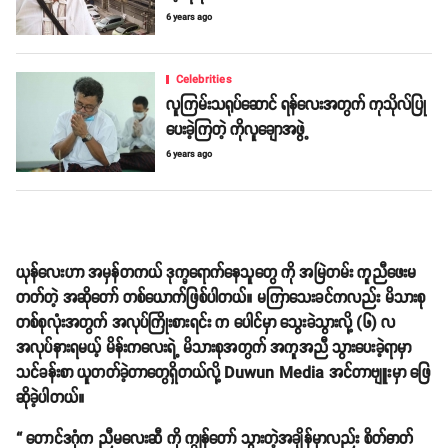
6 years ago
Celebrities
လူကြမ်းသရုပ်ဆောင် ရန်လေးအတွက် ကုသိုလ်ပြု
ပေးခဲ့ကြတဲ့ ကိုလူချောအဖွဲ့
6 years ago
ယုန်လေးဟာ အမှန်တကယ် ဒုက္ခရောက်နေသူတွေ ကို အမြဲတမ်း ကူညီဖေးမ
တတ်တဲ့ အဆိုတော် တစ်ယောက်ဖြစ်ပါတယ်။ မကြာသေးခင်ကလည်း မိသားစု
တစ်စုလုံးအတွက် အလုပ်ကြိုးစားရင်း က ပေါင်မှာ သွေးခဲသွားလို့ (၆) လ
အလုပ်နားရမယ့် မိန်းကလေးရဲ့ မိသားစုအတွက် အကူအညီ သွားပေးခဲ့ရာမှာ
သင်ခန်းစာ ယူတတ်ခဲ့တာတွေရှိတယ်လို့ Duwun Media အင်တာဗျူးမှာ ဖြေ
ဆိုခဲ့ပါတယ်။
“ တောင်ဒဂုံက ညီမလေးဆီ ကို ကျွန်တော် သွားတဲ့အချိန်မှာလည်း စိတ်ဓာတ်