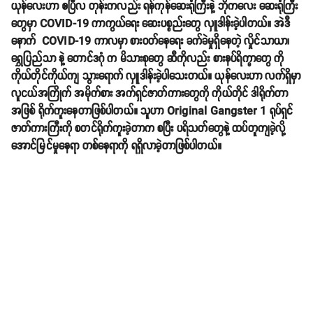
ယုန်လေးဟာ ဧပြီလ တုန်းကလည်း ရန်ကုန်ဆေးရုံကြီးနဲ့ ဘိုကလေး ဆေးရုံကြီး
တွေမှာ COVID-19 ကာကွယ်ရေး ဆေးပစ္စည်းတွေ လှူဒါန်းခဲ့ပါတယ်။ အဲဒီ
နောက် COVID-19 ကာလမှာ စားဝတ်နေရေး ခက်ခဲမှုရှိနေတဲ့ လှိုင်သာယာ၊
ရွှေပြည်သာ နဲ့ တောင်ဒဂုံ က မိသားစုတွေ ဆီကိုလည်း စားနပ်ရိက္ခာတွေ ကို
ကိုယ်တိုင်ကိုယ်ကျ သွားရောက် လှူဒါန်းခဲ့ပါသေးတယ်။ ယုန်လေးဟာ လက်ရှိမှာ
လူငယ်အကြိုက် အမိုက်စား အက်ရှင်ဇာတ်ကားတွေကို ကိုယ်တိုင် ဒါရိုက်တာ
အဖြစ် ရိုက်ကူးနေတာဖြစ်ပါတယ်။ သူဟာ Original Gangster 1 ရုပ်ရှင်
ဇာတ်ကားကြီးကို စတင်ရိုက်ကူးခဲ့တာက စပြီး ပရိသတ်တွေနဲ့ ထပ်တူကျခဲ့လို့
အောင်မြင်မှုနေရာ တစ်နေရာကို ရရှိလာခဲ့တာဖြစ်ပါတယ်။