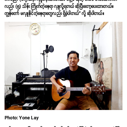
လည်း (၅) သိန်း ကြိုက်တဲ့နေရာ လှူလို့ရတယ် ဆိုပြီးတော့ပေးထားတယ်။
ကျွန်တော် မလှူနိုင်တဲ့နေရာတွေလည်း ရှိခဲ့ပါတယ်” လို့ ဆိုပါတယ်။
Photo: Yone Lay