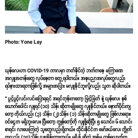
Photo: Yone Lay
ယုန်လေးဟာ COVID-19 ကာလမှာ တတ်နိုင်တဲ့ ဘက်ကနေ မကြာခဏ
အလှူအတန်းတွေ လုပ်နေတာ တွေ့ရပါတယ်။ အနုပညာအလုပ်တွေလည်း
ရပ်နားထားရတာဖြစ်လို့ အများအပြား မလှူနိုင်ဘူးလို့လည်း သူက ဆိုပါတယ်။
“ ပွင့်ပွင့်လင်းလင်းပြောရရင် အရင်တုန်းကတော့ မြင့်မြတ် နဲ့ ယုန်လေး နှစ်
ယောက်ပေါင်း လှူရင်(၁၀) သိန်း ဆိုတာမျိုးတွေ လှူနိုင်တယ်။ နောက်ပိုင်းကျ
တော့ ကိုယ်လည်း (၃) သိန်း၊ (၂)သိန်း၊ (၁) သိန်းဆိုတာမျိုးတွေ ဖြစ်လာရော။
ဝင်ငွေက မရှိဘူးလေ။ ပြီးတော့ ကျွန်တော့်ကို လှူဖို့ဆိုပြီး ၅ သောင်း၊ ၆ သောင်း
စာရင်း လာပေးကြတဲ့ သူတွေလည်းရှိတယ်။ ထိုင်းနိုင်ငံက မော်ဒယ်လေး ကွိုက်
ကလည်း (၁၇)သိန်း လှူဒါန်းထားတယ်။ မရို့စ် ဆိုတဲ့ အစ်မ တစ်ယောက်က