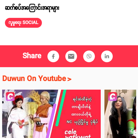
ဆက်စပ်အကြောင်းအရာများ
လူမှုရေး SOCIAL
Share
email
Duwun On Youtube
>