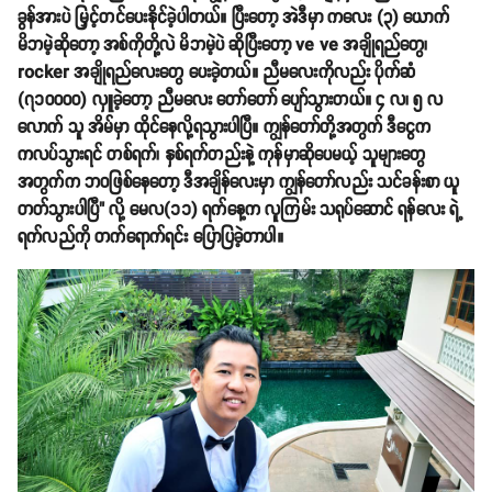
ခွန်အားပဲ မြှင့်တင်ပေးနိုင်ခဲ့ပါတယ်။ ပြီးတော့ အဲဒီမှာ ကလေး (၃) ယောက်
မိဘမဲ့ဆိုတော့ အစ်ကိုတို့လဲ မိဘမဲ့ပဲ ဆိုပြီးတော့ ve ve အချိုရည်တွေ၊
rocker အချိုရည်လေးတွေ ပေးခဲ့တယ်။ ညီမလေးကိုလည်း ပိုက်ဆံ
(၇၁၀၀၀၀) လှူခဲ့တော့ ညီမလေး တော်တော် ပျော်သွားတယ်။ ၄ လ၊ ၅ လ
လောက် သူ အိမ်မှာ ထိုင်နေလို့ရသွားပါပြီ။ ကျွန်တော်တို့အတွက် ဒီငွေက
ကလပ်သွားရင် တစ်ရက်၊ နှစ်ရက်တည်းနဲ့ ကုန်မှာဆိုပေမယ့် သူများတွေ
အတွက်က ဘဝဖြစ်နေတော့ ဒီအချိန်လေးမှာ ကျွန်တော်လည်း သင်ခန်းစာ ယူ
တတ်သွားပါပြီ" လို့ မေလ(၁၁) ရက်နေ့က လူကြမ်း သရုပ်ဆောင် ရန်လေး ရဲ့
ရက်လည်ကို တက်ရောက်ရင်း ပြောပြခဲ့တာပါ။