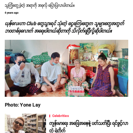
သူကြုံတွေ့ခဲ့တဲ့ အရာကို အခုလို ပြောပြလာပါတယ်။
6 years ago
ယုန်လေးဟာ Club တွေသွားရင် သုံးတဲ့ ငွေကြေးတွေက သူများတွေအတွက်
ဘဝတစ်ခုလောက် အရေးပါတယ်ဆိုတာကို သိလိုက်ရပြီလို့ဆိုပါတယ်။
Photo: Yone Lay
Celebrities
ကျန်းမာရေး အခြေအနေနဲ့ ပတ်သက်ပြီး ရင်ဖွင့်လာ
တဲ့ ရဲတိုက်