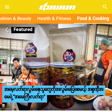
search
ashion & Beauty
Health & Fitness
Food & Cooking
Featured
arrow_back_ios
Food & Cooking
အမေ့လက်ရာလွမ်းနေသူတွေကိုအလွမ်းပြေစေမယ့် အစ္စဏီ့အ
မေရဲ့"အမေကြီးလက်ရာ"