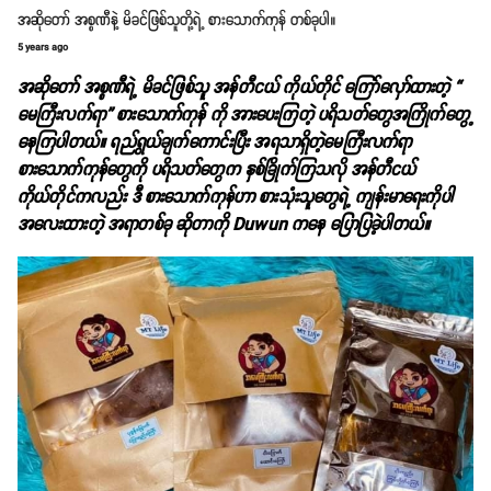
အဆိုတော် အစ္စဏီနဲ့ မိခင်ဖြစ်သူတို့ရဲ့ စားသောက်ကုန် တစ်ခုပါ။
5 years ago
အဆိုတော် အစ္စဏီရဲ့ မိခင်ဖြစ်သူ အန်တီငယ် ကိုယ်တိုင် ကြော်လှော်ထားတဲ့ “
မေကြီးလက်ရာ” စားသောက်ကုန် ကို အားပေးကြတဲ့ ပရိသတ်တွေအကြိုက်တွေ့
နေကြပါတယ်။ ရည်ရွယ်ချက်ကောင်းပြီး အရသာရှိတဲ့မေကြီးလက်ရာ
စားသောက်ကုန်တွေကို ပရိသတ်တွေက နှစ်ခြိုက်ကြသလို အန်တီငယ်
ကိုယ်တိုင်ကလည်း ဒီ စားသောက်ကုန်ဟာ စားသုံးသူတွေရဲ့ ကျန်းမာရေးကိုပါ
အလေးထားတဲ့ အရာတစ်ခု ဆိုတာကို Duwun ကနေ ပြောပြခဲ့ပါတယ်။