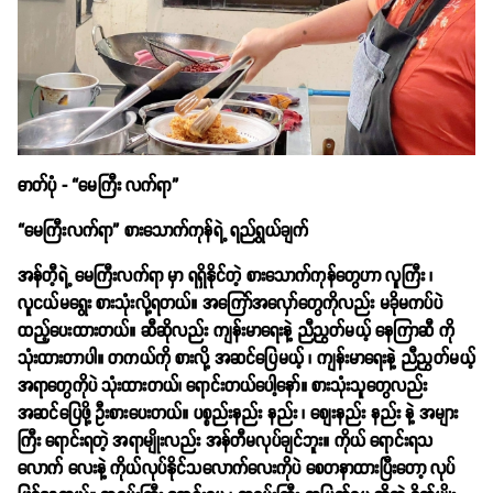
ဓာတ်ပုံ - “မေကြီး လက်ရာ”
“မေကြီးလက်ရာ” စားသောက်ကုန်ရဲ့ ရည်ရွယ်ချက်
အန်တီ့ရဲ့ မေကြီးလက်ရာ မှာ ရရှိနိုင်တဲ့ စားသောက်ကုန်တွေဟာ လူကြီး ၊
လူငယ်မရွေး စားသုံးလို့ရတယ်။ အကြော်အလှော်တွေကိုလည်း မခိုမကပ်ပဲ
ထည့်ပေးထားတယ်။ ဆီဆိုလည်း ကျန်းမာရေးနဲ့ ညီညွတ်မယ့် နေကြာဆီ ကို
သုံးထားတာပါ။ တကယ်ကို စားလို့ အဆင်ပြေမယ့် ၊ ကျန်းမာရေးနဲ့ ညီညွှတ်မယ့်
အရာတွေကိုပဲ သုံးထားတယ်၊ ရောင်းတယ်ပေါ့နော်။ စားသုံးသူတွေလည်း
အဆင်ပြေဖို့ ဦးစားပေးတယ်။ ပစ္စည်းနည်း နည်း ၊ စျေးနည်း နည်း နဲ့ အများ
ကြီး ရောင်းရတဲ့ အရာမျိုးလည်း အန်တီမလုပ်ချင်ဘူး။ ကိုယ် ရောင်းရသ
လောက် လေးနဲ့ ကိုယ်လုပ်နိုင်သလောက်လေးကိုပဲ စေတနာထားပြီးတော့ လုပ်