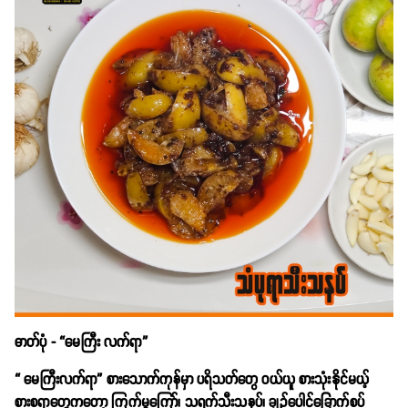
ဓာတ်ပုံ - “မေကြီး လက်ရာ”
“ မေကြီးလက်ရာ” စားသောက်ကုန်မှာ ပရိသတ်တွေ ဝယ်ယူ စားသုံးနိုင်မယ့်
စားစရာတွေကတော့ ကြက်မွကြော်၊ သရက်သီးသနပ်၊ ချဉ်ပေါင်ခြောက်စပ်