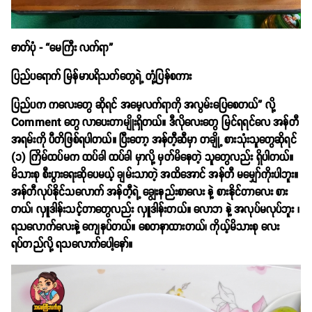
ဓာတ်ပုံ - “မေကြီး လက်ရာ”
ပြည်ပရောက် မြန်မာပရိသတ်တွေရဲ့ တုံ့ပြန်စကား
ပြည်ပက ကလေးတွေ ဆိုရင် အမေ့လက်ရာကို အလွမ်းပြေစေတယ်” လို့
Comment တွေ လာပေးတာမျိုးရှိတယ်။ ဒီလိုလေးတွေ မြင်ရရင်လေ အန်တီ
အရမ်းကို ပီတိဖြစ်ရပါတယ်။ ပြီးတော့ အန်တီ့ဆီမှာ တချို့ စားသုံးသူတွေဆိုရင်
(၁) ကြိမ်ထပ်မက ထပ်ခါ ထပ်ခါ မှာလို့ မှတ်မိနေတဲ့ သူတွေလည်း ရှိပါတယ်။
မိသားစု စီးပွားရေးဆိုပေမယ့် ချမ်းသာတဲ့ အထိအောင် အန်တီ မမျှော်ကိုးပါဘူး။
အန်တီလုပ်နိုင်သလောက် အန်တီ့ရဲ့ ချွေးနည်းစာလေး နဲ့ စားနိုင်တာလေး စား
တယ်၊ လှူဒါန်းသင့်တာတွေလည်း လှူဒါန်းတယ်။ လောဘ နဲ့ အလုပ်မလုပ်ဘူး ၊
ရသလောက်လေးနဲ့ ကျေနပ်တယ်။ စေတနာထားတယ်၊ ကိုယ့်မိသားစု လေး
ရပ်တည်လို့ ရသလောက်ပေါ့နော်။