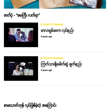
ဓာတ်ပုံ - “မေကြီး လက်ရာ”
Food & Cooking
မာလာရှမ်းကော လုပ်နည်း
play_arrow
5 years ago
Food & Cooking
ကြက်သားနို့ခေါက်ဆွဲ ချက်နည်း
play_arrow
5 years ago
စားသောက်ကုန် လုပ်ဖြစ်ခဲ့တဲ့ အကြောင်း