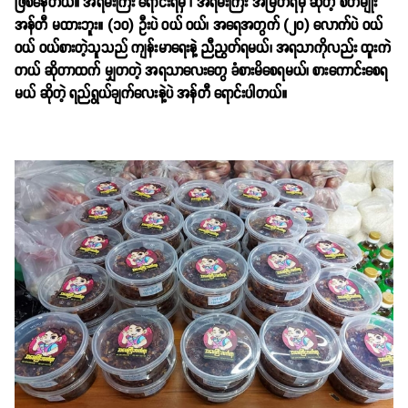
ဖြစ်နေတယ်။ အရမ်းကြီး ရောင်းရမှ ၊ အရမ်းကြီး အမြတ်ရမှ ဆိုတဲ့ စိတ်မျိုး
အန်တီ မထားဘူး။ (၁၀) ဦးပဲ ဝယ် ဝယ်၊ အရေအတွက် (၂၀) လောက်ပဲ ဝယ်
ဝယ် ဝယ်စားတဲ့သူသည် ကျန်းမာရေးနဲ့ ညီညွတ်ရမယ်၊ အရသာကိုလည်း ထူးကဲ
တယ် ဆိုတာထက် မျှတတဲ့ အရသာလေးတွေ ခံစားမိစေရမယ်၊ စားကောင်းစေရ
မယ် ဆိုတဲ့ ရည်ရွယ်ချက်လေးနဲ့ပဲ အန်တီ ရောင်းပါတယ်။