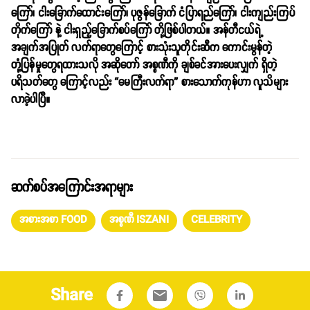
ကြော်၊ ငါးခြောက်ထောင်းကြော်၊ ပုဇွန်ခြောက် ငံပြာရည်ကြော်၊ ငါးကျည်းကြပ်
တိုက်ကြော် နဲ့ ငါးရှည့်ခြောက်စပ်ကြော် တို့ဖြစ်ပါတယ်။ အန်တီငယ်ရဲ့
အချက်အပြုတ် လက်ရာတွေကြောင့် စားသုံးသူတိုင်းဆီက ကောင်းမွန်တဲ့
တုံ့ပြန်မှုတွေရထားသလို အဆိုတော် အစ္စဏီကို ချစ်ခင်အားပေးလျှက် ရှိတဲ့
ပရိသတ်တွေ ကြောင့်လည်း “မေကြီးလက်ရာ” စားသောက်ကုန်ဟာ လူသိများ
လာခဲ့ပါပြီ။
ဆက်စပ်အကြောင်းအရာများ
အစားအစာ FOOD
အစ္စဏီ ISZANI
CELEBRITY
Share
email