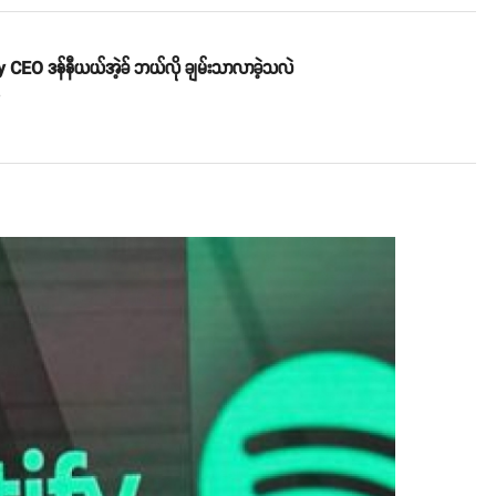
 CEO ဒန်နီယယ်အဲ့ခ် ဘယ်လို ချမ်းသာလာခဲ့သလဲ
o