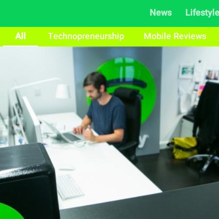
News
Lifestyl
All
Technopreneurship
Mobile Reviews