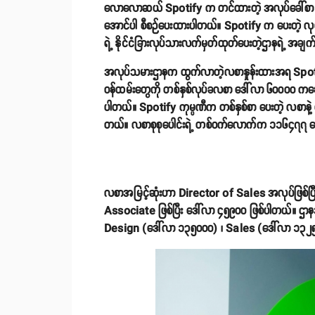
လောလောဆယ် Spotify က တင်ထားတဲ့ အလုပ်ခေါ်စာ ၄၄၈
အောင်ပါ စီစဉ်ပေးထားပါတယ်။ Spotify က ပေးတဲ့ လ
ရဲ့ နိုင်ငံခြားလုပ်သားလက်မှတ်ထုတ်ပေးတဲ့ဌာနရဲ့ အ
အလုပ်သမားဌာနက ထွက်လာတဲ့လစာနှုန်းထားအရ Spo
ဝန်ထမ်းတွေကို တစ်နှစ်လုပ်ခလစာ ဒေါ်လာ ၆၀၀၀၀ ကန
ပါတယ်။ Spotify ကုမ္ပဏီက တစ်နှစ်စာ ပေးတဲ့ လစာနဲ့ ဘ
တယ်။ လစာစုစုပေါင်းရဲ့ တစ်ဝက်လောက်က ၁၁၆၄၇၇ ဒေ
လစာအမြင့်ဆုံးဟာ Director of Sales အလုပ်ဖြစ်ပြ
Associate ဖြစ်ပြီး ဒေါ်လာ ၄၅၉၀၀ ဖြစ်ပါတယ်။ ဌာနအ
Design (ဒေါ်လာ ၁၃၅၀၀၀) ၊ Sales (ဒေါ်လာ ၁၃၂၅၀၀