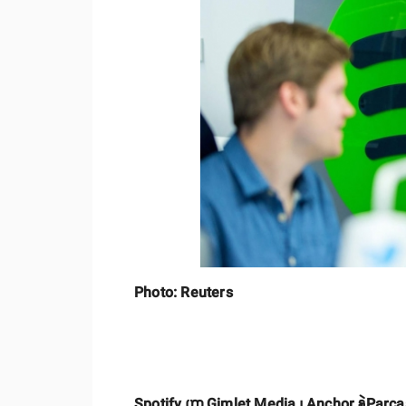
Photo: Reuters
Spotify ဟာ Gimlet Media ၊ Anchor နဲ့Parcast တို