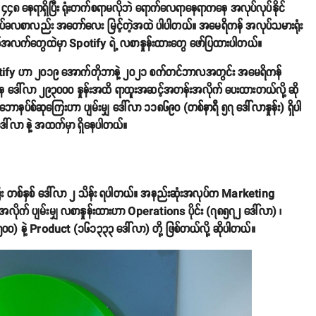
 နေရာရှိပြီး ရုံးတက်စရာမလိုဘဲ ရောက်လေရာနေရာကနေ အလုပ်လုပ်နိုင်
ုပ်ခလစာလည်း အတော်လေး မြင့်တဲ့အထဲ ပါပါတယ်။ အမေရိကန် အလုပ်သမားရုံး
ချက်အလက်တွေထဲမှာ Spotify ရဲ့ လစာနှုန်းထားတွေ ဖော်ပြထားပါတယ်။
tify ဟာ ၂၀၁၉ အောက်တိုဘာနဲ့ ၂၀၂၁ စက်တင်ဘာလအတွင်း အမေရိကန်
ေ ဒေါ်လာ ၂၉၃၀၀၀ နှုန်းအထိ ရာထူးအဆင့်အတန်းအလိုက် ပေးထားတယ်လို့ ဆို
ောနပ်စ်ဆုကြေးဟာ ပျမ်းမျှ ဒေါ်လာ ၁၁၈၆၉၀ (တစ်နာရီ ၅၇ ဒေါ်လာနှုန်း) ရှိပါ
ါ်လာ နဲ့ အထက်မှာ ရှိနေပါတယ်။
ီး တစ်နှစ် ဒေါ်လာ ၂ သိန်း ရပါတယ်။ အနည်းဆုံးအလုပ်က Marketing
လိုက် ပျမ်းမျှ လစာနှုန်းထားဟာ Operations ပိုင်း (၇၈၅၇၂ ဒေါ်လာ) ၊
) နဲ့ Product (၁၆၁၃၃၃ ဒေါ်လာ) တို့ ဖြစ်တယ်လို့ ဆိုပါတယ်။