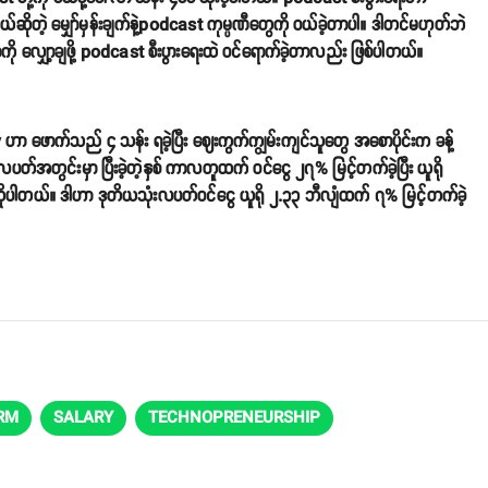
်ဆိုတဲ့ မျှော်မှန်းချက်နဲ့podcast ကုမ္ပဏီတွေကို ဝယ်ခဲ့တာပါ။ ဒါတင်မဟုတ်ဘဲ
တာကို လျှော့ချဖို့ podcast စီးပွားရေးထဲ ဝင်ရောက်ခဲ့တာလည်း ဖြစ်ပါတယ်။
ဖောက်သည် ၄ သန်း ရခဲ့ပြီး ဈေးကွက်ကျွမ်းကျင်သူတွေ အစောပိုင်းက ခန့်
ပတ်အတွင်းမှာ ပြီးခဲ့တဲ့နှစ် ကာလတူထက် ဝင်ငွေ ၂၇% မြင့်တက်ခဲ့ပြီး ယူရို
ဆိုပါတယ်။ ဒါဟာ ဒုတိယသုံးလပတ်ဝင်ငွေ ယူရို ၂.၃၃ ဘီလျံထက် ၇% မြင့်တက်ခဲ့
RM
SALARY
TECHNOPRENEURSHIP