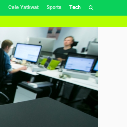
e
Cele Yatkwat
Sports
Tech