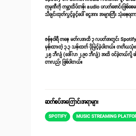
ကုမ္ပဏီကို ကမ္ဘာ့ထိပ်တန်း audio ပလက်ဖောင်းဖြစ်စေမယ
သီချင်းထုတ်လွှင့်ခွင့်ပေါ် ငွေအား အများကြီး သုံးနေရ
ဇန်နဝါရီ ကနေ မတ်လအထိ ၃ လပတ်အတွင်း Spotify ဟာ 
မှန်းထားတဲ့ ၃.၃ သန်းထက် ပိုမြင့်ခဲ့ပါတယ်။ တတိယသုံးလ
၂.၅ ဘီလျံ (ဒေါ်လာ ၂.၉၀ ဘီလျံ) အထိ ဝင်ခဲ့တယ်လို့ 
တာလည်း ဖြစ်ပါတယ်။
ဆက်စပ်အကြောင်းအရာများ
SPOTIFY
MUSIC STREAMING PLATFO