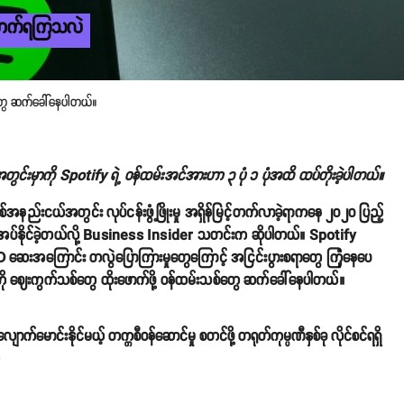
ောက်ရကြသလဲ
်တွေ ဆက်ခေါ်နေပါတယ်။
နှစ်အတွင်းမှာကို Spotify ရဲ့ ဝန်ထမ်းအင်အားဟာ ၃ ပုံ ၁ ပုံအထိ ထပ်တိုးခဲ့ပါတယ်။
နည်းငယ်အတွင်း လုပ်ငန်းဖွံ့ဖြိုးမှု အရှိန်မြင့်တက်လာခဲ့ရာကနေ ၂၀၂၀ ပြည့်
့်အပ်နိုင်ခဲ့တယ်လို့ Business Insider သတင်းက ဆိုပါတယ်။ Spotify
 ဆေးအကြောင်း တလွဲပြောကြားမှုတွေကြောင့် အငြင်းပွားစရာတွေ ကြုံနေပေ
ို ဈေးကွက်သစ်တွေ ထိုးဖောက်ဖို့ ဝန်ထမ်းသစ်တွေ ဆက်ခေါ်နေပါတယ်။
ာက်မောင်းနိုင်မယ့် တက္ကစီဝန်ဆောင်မှု စတင်ဖို့ တရုတ်ကုမ္ပဏီနှစ်ခု လိုင်စင်ရရှိ
o