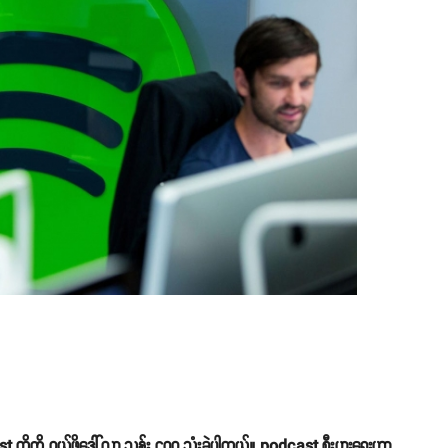
့ကို ဝယ်ဖို့ဒေါ်လာ သန်း ၄၀၀ သုံးခဲ့ပါတယ်။ podcast စီးပွားရေးဟာ