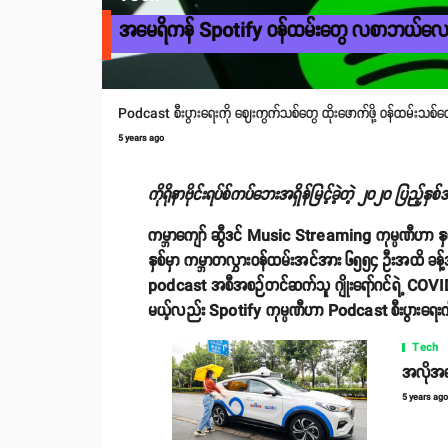
အမေရိကန် Spotify ဝန်ထမ်းတွေ လစာဘယ်လ
Podcast စီးပွားရေးကို ဈေးကွက်သစ်တွေ ထိုးဖောက်ဖို့ ဝန်ထမ်းသစ
5 years ago
ကိုရိုနာဗိုင်းရပ်စ်ကပ်ဘေးအရှိန်မြင့်ခဲ့တဲ့ ၂၀၂၀ ပြည့်
ကမ္ဘာကျော် ဆွီဒင် Music Streaming ကုမ္ပဏီဟာ နှစ်အ
နှစ်မှာ ကမ္ဘာတလွှားဝန်ထမ်းအင်အား ၆၅၅၄ ဦးအထိ ခန
podcast အစီအစဉ်တင်ဆက်သူ ဂျိုးရော်ဂင်ရဲ့ COVID
မယ့်လည်း Spotify ကုမ္ပဏီဟာ Podcast စီးပွားရေးက
Tech
အလိုအလျေ
5 years ag