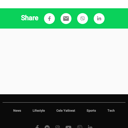
Share
email
News
Lifestyle
Cele Yatkwat
Sports
Tech