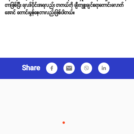
တာဖြစ်ပြီး ရလဒ်ပိုင်းအရလည်း တကယ်ကို ချီးကျူးချင်စရာကောင်းလောက်
အောင် ကောင်းမွန်နေတာလည်းဖြစ်ပါတယ်။
Share
email