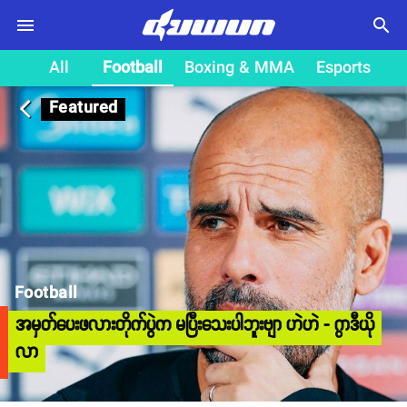
search
All
Football
Boxing & MMA
Esports
Featured
arrow_back_ios
Football
အမှတ်ပေးဖလားတိုက်ပွဲက မပြီးသေးပါဘူးဗျာ ဟဲဟဲ - ဂွာဒီယို
လာ