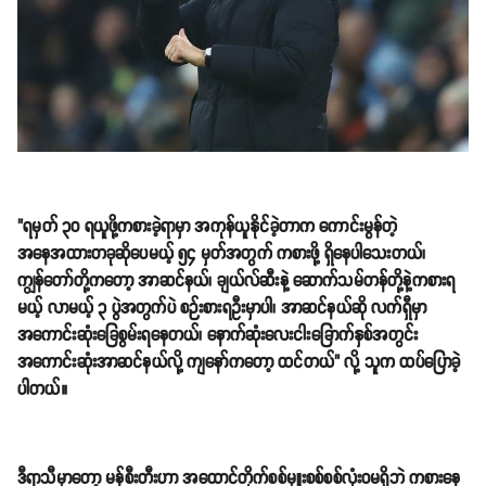
"ရမှတ် ၃၀ ရယူဖို့ကစားခဲ့ရာမှာ အကုန်ယူနိုင်ခဲ့တာက ကောင်းမွန်တဲ့
အနေအထားတခုဆိုပေမယ့် ၅၄ မှတ်အတွက် ကစားဖို့ ရှိနေပါသေးတယ်၊
ကျွန်တော်တို့ကတော့ အာဆင်နယ်၊ ချယ်လ်ဆီးနဲ့ ဆောက်သမ်တန်တို့နဲ့ကစားရ
မယ့် လာမယ့် ၃ ပွဲအတွက်ပဲ စဉ်းစားရဦးမှာပါ၊ အာဆင်နယ်ဆို လက်ရှီမှာ
အကောင်းဆုံးခြေစွမ်းရနေတယ်၊ နောက်ဆုံးလေးငါးခြောက်နှစ်အတွင်း
အကောင်းဆုံးအာဆင်နယ်လို့ ကျနော်ကတော့ ထင်တယ်" လို့ သူက ထပ်ပြောခဲ့
ပါတယ်။
ဒီရာသီမှာတော့ မန်စီးတီးဟာ အထောင်တိုက်စစ်မှူးစစ်စစ်လုံး၀မရှိဘဲ ကစားနေ