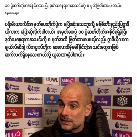
၁၀ ပွဲဆက်တိုက်အနိုင်ရထားပြီး ဒုတိယနေရာကအသင်းကို ၈ မှတ်ဖြတ်ထားပါတယ်။
5 years ago
ပရီးမီးယားလိဂ်အမှတ်ပေးတိုက်ပွဲက မပြီးဆုံးသေးဘူးလို့ မန်စီးတီးနည်းပြဂွာဒီ
ယိုလာက ပြောဆိုလိုက်ပါတယ်။ အမှတ်ပေးပွဲ ၁၀ ပွဲဆက်တိုက်အနိုင်ရရှိခဲ့ပြီး
ဒုတိယနေရာကအသင်းကို ၈ မှတ်အထိ ဖြတ်ထားပေမယ့်လည်း ဂွာဒီယိုလာက
ချယ်လ်ဆီးနဲ့ လီဗာပူးလ်တို့က ဆုဖလားစိန်ခေါ်နိုင်တဲ့အသင်းတွေအဖြစ်
ဆက်လက်ရှိနေသေးတယ်လို့ ယူဆထားခဲ့ပါတယ်။