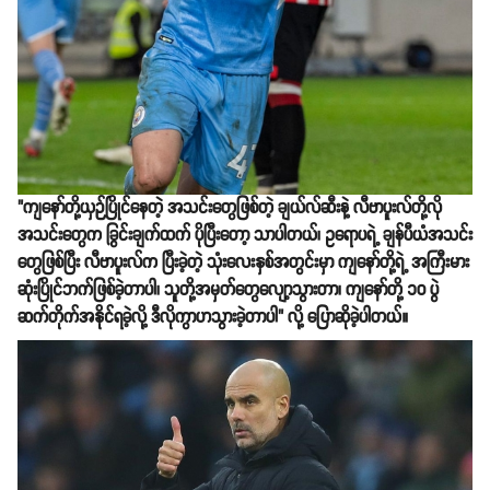
"ကျနော်တို့ယှဉ်ပြိုင်နေတဲ့ အသင်းတွေဖြစ်တဲ့ ချယ်လ်ဆီးနဲ့ လီဗာပူးလ်တို့လို
အသင်းတွေက ခြွင်းချက်ထက် ပိုပြီးတော့ သာပါတယ်၊ ဥရောပရဲ့ ချန်ပီယံအသင်း
တွေဖြစ်ပြီး လီဗာပူးလ်က ပြီးခဲ့တဲ့ သုံးလေးနှစ်အတွင်းမှာ ကျနော်တို့ရဲ့ အကြီးမား
ဆုံးပြိုင်ဘက်ဖြစ်ခဲ့တာပါ၊ သူတို့အမှတ်တွေလျော့သွားတာ၊ ကျနော်တို့ ၁၀ ပွဲ
ဆက်တိုက်အနိုင်ရခဲ့လို့ ဒီလိုကွာဟသွားခဲ့တာပါ" လို့ ပြောဆိုခဲ့ပါတယ်။