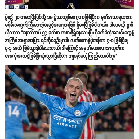
ပွဲစဉ် ၂၀ ကစားပြီးဖြစ်လို့ ၁၈ ပွဲသာကျန်တော့တာဖြစ်ပြီး ၈ မှတ်အသာရထားက
မန်စီးအတွက်ကြီးမားတဲ့အခွင့်အရေးအဖြစ် ရှိနေပြီဖြစ်ပါတယ်။ ဒါပေမယ့် ဂွာဒီ
ယိုလာက "နောက်ထပ် ၅၄ မှတ်စာ ကစားဖို့ရှိနေသေးပြီး ပိုခက်ခဲတဲ့အသင်းတွေနဲ့
အကြိမ်အများအပြား ရင်ဆိုင်ရဦးမှာပါ၊ လက်စတာနဲ့ပွဲတုန်းက ၄-၀ ဖြစ်ပြီးမှ
၄-၃ အထိ ဖြစ်သွားခဲ့ပါသေးတယ်၊ ဒါကြောင့် အမှတ်ပေးဖလားအတွက်က
အားလုံးအသင့်ဖြစ်ပြီးဆုံးသွားပြီဆိုတာ ကျနော်မယုံကြည်သေးပါဘူး"