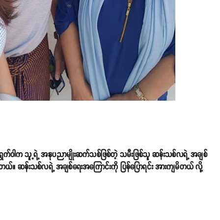
ွက်ဝါက သူ့ရဲ့ အနုပညာမျိုးဆက်သစ်ဖြစ်တဲ့ သမီးဖြစ်သူ ဆန်းသစ်လရဲ့ အချစ်
ာပါတယ်။ ဆန်းသစ်လရဲ့ အချစ်ရေးအကြောင်းကို ပြန်ပြောရင်း အားကျမိတယ် လို့