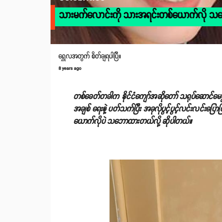
သားမက်လောင်းကို သားအရင်းတစ်ယောက်လို သဘ
ရွှေလအတွက် စိတ်ချရပါပြီ။
8 years ago
တစ်ခေတ်တခါက နိုင်ငံကျော်အဆိုတော် သရုပ်ဆောင်မေရွ
အချစ် ရေးနဲ့ ပတ်သက်ပြီး အခုလိုပွင့်ပွင့်လင်းလင်းပ
ယောက်လိုပဲ သဘောထားတယ်လို့ ဆိုပါတယ်။