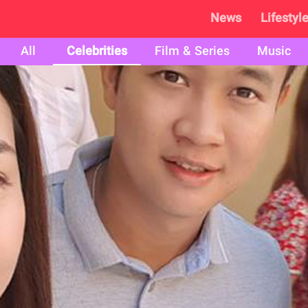
News
Lifestyl
All
Celebrities
Film & Series
Music