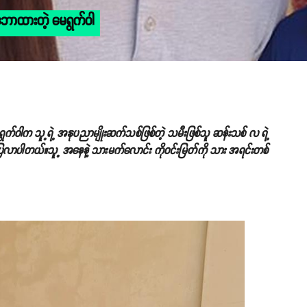
ောထားတဲ့ မေရွက်ဝါ
က်ဝါက သူ့ရဲ့ အနုပညာမျိုးဆက်သစ်ဖြစ်တဲ့ သမီးဖြစ်သူ ဆန်းသစ် လ ရဲ့
ြောပြလာပါတယ်။သူ့ အနေနဲ့ သားမက်လောင်း ကိုဝင်းမြတ်ကို သား အရင်းတစ်