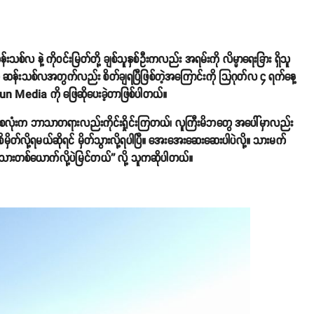
းသစ်လ နဲ့ ကိုဝင်းမြတ်တို့ ချစ်သူနှစ်ဦးကလည်း အရမ်းကို လိမ္မာရေးခြား ရှိသူ
ူ ဆန်းသစ်လအတွက်လည်း စိတ်ချရပြီဖြစ်တဲ့အကြောင်းကို သြဂုတ်လ ၄ ရက်နေ့
edia ကို ဖြေဆိုပေးခဲ့တာဖြစ်ပါတယ်။
ယောက်စလုံးက ဘာသာတရားလည်းကိုင်းရှိုင်းကြတယ်၊ လူကြီးမိဘတွေ အပေါ်မှာလည်း
ိတ်လို့ရမယ်ဆိုရင် မှိတ်သွားလို့ရပါပြီ။ အေးအေးဆေးဆေးပါပဲလို့။ သားမက်
 သားတစ်ယောက်လို့ပဲမြင်တယ်'' လို့ သူကဆိုပါတယ်။