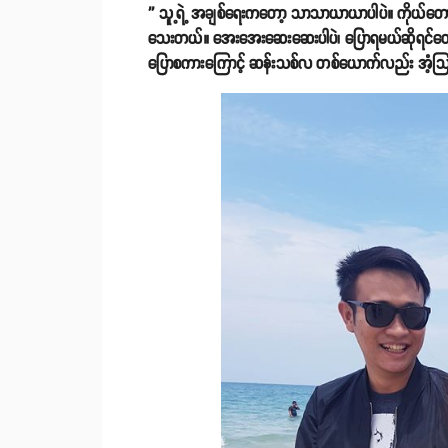
'' သူ့ရဲ့ အချစ်ရေးကတော့ သာသာယာယာပါပဲ။ ကိုယ်တောင်မ
သေးတယ်။ အေးအေးဆေးဆေးပါပဲ၊ ပြောရမယ်ဆိုရင်တော့ အ
ပြောစကားကြောင့် ဆန်းသစ်လ တစ်ယောက်လည်း အံ့သြ