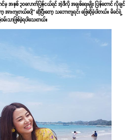
ှ အနှစ် ၃၀လောက်ပြန်ငယ်ရင် အဲ့ဒီလို အချစ်ရေးမျိုး ပြန်တောင် လိုချင်
ားကျတယ်ပေါ့'' ဆိုပြီးတော့ သဘောကျရင်း ဖြေဆိုခဲ့ပါတယ်။ မိခင်ရဲ့
ဝမ်းသာဖြစ်ခဲ့ရပါသေးတယ်။