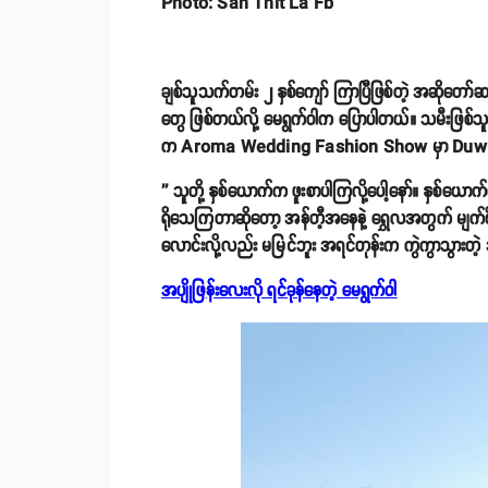
Photo: San Thit La Fb
ချစ်သူသက်တမ်း ၂ နှစ်ကျော် ကြာပြီဖြစ်တဲ့ အဆိုတော်ဆန်
တွေ ဖြစ်တယ်လို့ မေရွက်ဝါက ပြောပါတယ်။ သမီးဖြစ်သ
က Aroma Wedding Fashion Show မှာ Duwun M
'' သူတို့ နှစ်ယောက်က ဖူးစာပါကြလို့ပေါ့နော်။ နှစ်
ရိုသေကြတာဆိုတော့ အန်တီ့အနေနဲ့ ရွှေလအတွက် မျက်စိမှ
လောင်းလို့လည်း မမြင်ဘူး အရင်တုန်းက ကွဲကွာသွားတဲ့
အပျိုဖြန်းလေးလို ရင်ခုန်နေတဲ့ မေရွက်ဝါ