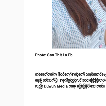
Photo: San Thit La Fb
တစ်ခေတ်တခါက နိုင်ငံကျော်အဆိုတော် သရုပ်ဆောင်မေရ
ရေးနဲ့ ပတ်သက်ပြီး အခုလိုပွင့်ပွင့်လင်းလင်းပြောပြလ
လည်း Duwun Media ကနေ ပြောပြခဲ့ပါသေးတယ်။