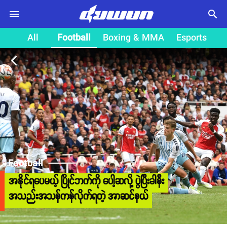
search
All
Football
Boxing & MMA
Esports
arrow_back_ios
Football
အနိုင်ရပေမယ့် ပြိုင်ဘက်ကို ပေါ့ဆလို့ ပွဲပြီးခါနီး
အသည်းအသန်ကန်လိုက်ရတဲ့ အာဆင်နယ်