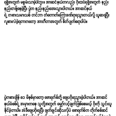
ရဖို့အတွက် မစွမ်းသာခဲ့ပါဘူး။ အာဆင်နယ်ကလည်း ဂိုးထပ်ရဖို့အတွက် နည်း
နည်းတန့်နေခဲ့ပြီး ပွဲက နည်းနည်းအေးသွားပါတယ်။ အာဆင်နယ်
ရဲ့ ကစားသမားသစ် တင်ဘာ တံကောက်ကြောဒဏ်ရာရသွားတယ်လို့ ယူဆရပြီး
လူစားလဲခဲ့ရတာကတော့ အာတီတာအတွက် စိတ်ပျက်စရာပါပဲ။
ပွဲကစားချိန် ၈၁ မိနစ်မှာတော့ ဖောရက်စ်တို့ ချေပဂိုးရသွားခဲ့ပါတယ်။ အာဆင်
နယ်ခံစစ်ရဲ့ အမှားကနေ သူတို့အတွက် မျှော်လင့်ချက်ဖြစ်စေမယ့် ဂိုးကို သွင်းယူ
နိုင်ခဲ့တာပါ။ အဲဒီချေပဂိုးရပြီး ချက်ချင်းဆိုသလိုပဲ ဖောရက်စ်က တိုက်စစ်ဆင်