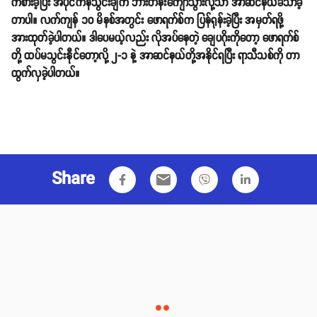
ကစားခဲ့ပြီး အပိုင်ကန်သွင်းချက် ဘားတန်းကျော်သွားလို့သာ အာဆင်နယ်ခံသာခဲ့
တာပါ။ လက်ကျန် ၁၀ မိနစ်အတွင်း ဖောရက်စ်က ပြန်ရုန်းခဲ့ပြီး အမှတ်ရဖို့
အားထုတ်ခဲ့ပါတယ်။ ဒါပေမယ့်လည်း လိုအပ်နေတဲ့ ချေပဂိုးကိုတော့ ဖောရက်စ်
တို့ ထပ်မသွင်းနီုင်တော့လို့ ၂-၁ နဲ့ အာဆင်နယ်တို့အနိုင်ရပြီး ရာသီသစ်ကို တာ
ထွက်လှခဲ့ပါတယ်။
Share
email