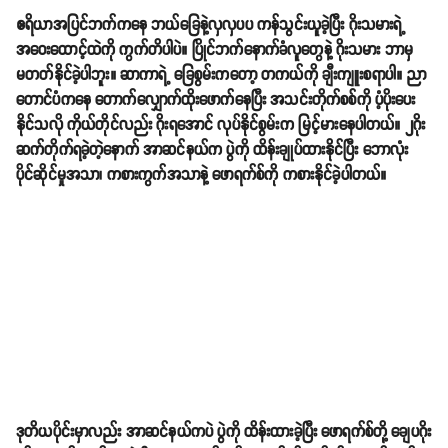
ဧရိယာအပြင်ဘက်ကနေ ဘယ်ခြေနဲ့လှလှပပ ကန်သွင်းယူခဲ့ပြီး ဂိုးသမားရဲ့
အဝေးထောင့်ထဲကို ကွက်တိပါပဲ။ ပြိုင်ဘက်နောက်ခံလူတွေနဲ့ ဂိုးသမား ဘာမှ
မတတ်နိုင်ခဲ့ပါဘူး။ ဆာကာရဲ့ ခြေစွမ်းကတော့ တကယ်ကို ချီးကျူးစရာပါ။ ညာ
တောင်ပံကနေ တောက်လျှောက်ထိုးဖောက်နေပြီး အသင်းတိုက်စစ်ကို ပံ့ပိုးပေး
နိုင်သလို ကိုယ်တိုင်လည်း ဂိုးရအောင် လုပ်နိုင်စွမ်းက မြင့်မားနေပါတယ်။ ၂ဂိုး
ဆက်တိုက်ရခဲ့တဲ့နောက် အာဆင်နယ်က ပွဲကို ထိန်းချုပ်ထားနိုင်ပြီး ဘောလုံး
ပိုင်ဆိုင်မှုအသာ၊ ကစားကွက်အသာနဲ့ ဖောရက်စ်ကို ကစားနိုင်ခဲ့ပါတယ်။
ဒုတိယပိုင်းမှာလည်း အာဆင်နယ်ကပဲ ပွဲကို ထိန်းထားခဲ့ပြီး ဖောရက်စ်တို့ ချေပဂိုး