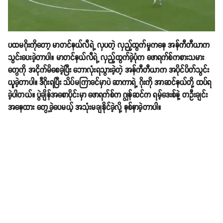
ပထမဂိုးကိုတော့ မာတင်နယ်လီရဲ့ လှပတဲ့ လှည့်ထွက်မှုကနေ အန်ကီတီယာက
သွင်းပေးခဲ့တာပါ။ မာတင်နယ်လီရဲ့ လှည့်ထွက်ခဲ့ပုံက ဖောရက်စ်ကစားသမား
တွေကို အငိုက်မိစေခဲ့ပြီး ဘောလုံးရသွားခဲ့တဲ့ အန်ကီတီယာက အပိုင်ပိတ်သွင်း
ယူခဲ့တာပါ။ ဒီဂိုးရပြီး သိပ်မကြာခင်မှာပဲ ဆာကာရဲ့ ဂိုးကို အာဆင်နယ်တို့ ထပ်ရ
ခဲ့ပါတယ်။ ပွဲချိန်အစောပိုင်းမှာ ဖောရက်စ်က ဂျွန်ဆင်က ရမ့်ဒေးစ်နဲ့ တဦးချင်း
အနေထား တွေ့ခဲ့ပေမယ့် အသုံးမချနိုင်ခဲ့လို့ နစ်နာခဲ့တာပါ။