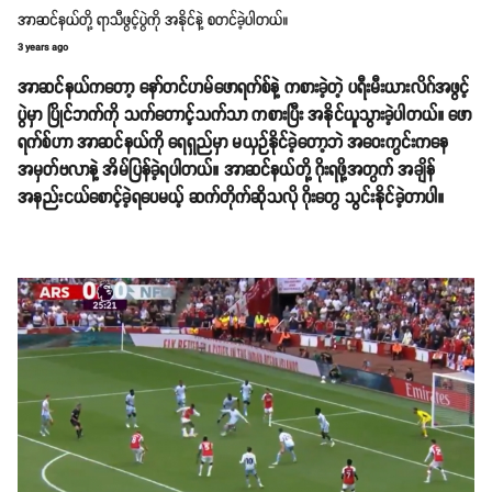
အာဆင်နယ်တို့ ရာသီဖွင့်ပွဲကို အနိုင်နဲ့ စတင်ခဲ့ပါတယ်။
3 years ago
အာဆင်နယ်ကတော့ နော်တင်ဟမ်ဖောရက်စ်နဲ့ ကစားခဲ့တဲ့ ပရီးမီးယားလိဂ်အဖွင့်
ပွဲမှာ ပြိုင်ဘက်ကို သက်တောင့်သက်သာ ကစားပြီး အနိုင်ယူသွားခဲ့ပါတယ်။ ဖော
ရက်စ်ဟာ အာဆင်နယ်ကို ရေရှည်မှာ မယှဉ်နိုင်ခဲ့တော့ဘဲ အဝေးကွင်းကနေ
အမှတ်ဗလာနဲ့ အိမ်ပြန်ခဲ့ရပါတယ်။ အာဆင်နယ်တို့ ဂိုးရဖို့အတွက် အချိန်
အနည်းငယ်စောင့်ခဲ့ရပေမယ့် ဆက်တိုက်ဆိုသလို ဂိုးတွေ သွင်းနိုင်ခဲ့တာပါ။