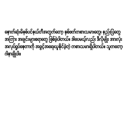
နောက်ဆုံးမိနစ်ပင်နယ်တီအတွက်တော့ နှစ်ဖက်ကစားသမားတွေ၊ နည်းပြတွေ
အကြား အချင်းများစရာတွေ ဖြစ်ခဲ့ပါတယ်။ ဒါပေမယ့်လည်း ဒီလိုမျိုး အားလုံး
အလုပ်ရှုပ်နေတာကို အခွင့်အရေးယူနိုင်ခဲ့တဲ့ ကစားသမားရှိပါတယ်။ သူကတော့ ​
ဂါနာချိုပါ။