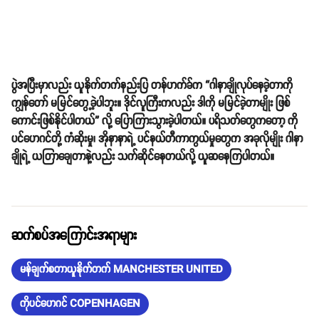
ပွဲအပြီးမှာလည်း ယူနိုက်တက်နည်းပြ တန်ဟက်ခ်က “ဂါနာချိုလုပ်နေခဲ့တာကို
ကျွန်တော် မမြင်တွေ့ခဲ့ပါဘူး။ ဒိုင်လူကြီးကလည်း ဒါကို မမြင်ခဲ့တာမျိုး ဖြစ်
ကောင်းဖြစ်နိုင်ပါတယ်” လို့ ပြောကြားသွားခဲ့ပါတယ်။ ပရိသတ်တွေကတော့ ကို
ပင်ဟေဂင်တို့ ကံဆိုးမှု၊ အိုနာနာရဲ့ ပင်နယ်တီကာကွယ်မှုတွေက အခုလိုမျိုး ဂါနာ
ချိုရဲ့ ယတြာချေတာနဲ့လည်း သက်ဆိုင်နေတယ်လို့ ယူဆနေကြပါတယ်။
ဆက်စပ်အကြောင်းအရာများ
မန်ချက်စတာယူနိုက်တက် MANCHESTER UNITED
ကိုပင်ဟေဂင် COPENHAGEN