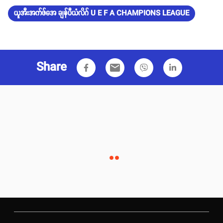
ယူအီးအက်ဖ်အေ ချန်ပီယံလိဂ် U E F A CHAMPIONS LEAGUE
Share
email