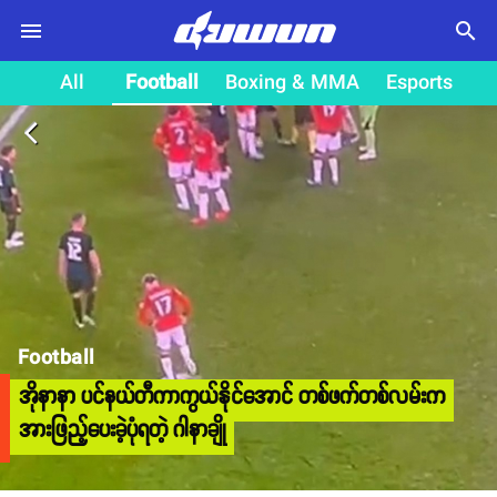
search
All
Football
Boxing & MMA
Esports
arrow_back_ios
Football
အိုနာနာ ပင်နယ်တီကာကွယ်နိုင်အောင် တစ်ဖက်တစ်လမ်းက
အားဖြည့်ပေးခဲ့ပုံရတဲ့ ဂါနာချို