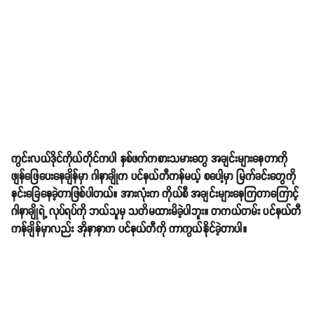
ကွင်းလယ်ဒိုင်ကိုယ်တိုင်ကပါ နှစ်ဖက်ကစားသမားတွေ အချင်းများနေတာကို
ဖျန်ဖြေပေးနေချိန်မှာ ဂါနာချိုက ပင်နယ်တီကန်မယ့် စပေါ့မှာ မြက်ခင်းတွေကို
နင်းခြေနေခဲ့တာဖြစ်ပါတယ်။ အားလုံးက ကိုယ်စီ အချင်းများနေကြတာကြောင့်
ဂါနာချိုရဲ့ လုပ်ရပ်ကို ဘယ်သူမှ သတိမထားမိခဲ့ပါဘူး။ တကယ်တမ်း ပင်နယ်တီ
ကန်ချိန်မှာလည်း အိုနာနာက ပင်နယ်တီကို ကာကွယ်နိုင်ခဲ့တာပါ။