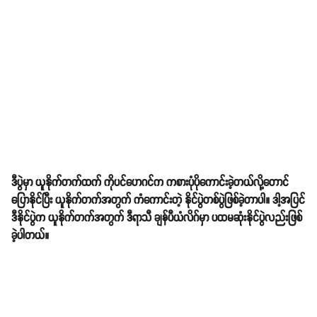
ဒီပွဲမှာ ယူနိုက်တက်ထက် ကိုပင်ဟေဂင်က ကစားပုံပိုကောင်းခဲ့တယ်လို့တောင်
ပြောနိုင်ပြီး ယူနိုက်တက်အတွက် ကံကောင်းတဲ့ နိုင်ပွဲတစ်ပွဲဖြစ်ခဲ့တာပါ။ ဒါ့အပြင်
ဒီနိုင်ပွဲက ယူနိုက်တက်အတွက် ဒီရာသီ ချန်ပီယံလိဂ်မှာ ပထမဆုံးနိုင်ပွဲလည်းဖြစ်
ခဲ့ပါတယ်။