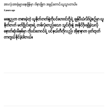
အားလုံးအာရုံများနေချိန်မှာ ဂါနာချိုက အခွင့်ကောင်းယူသွားတာပါ။
3 years ago
မနေ့ညက ကစားခဲ့တဲ့ ယူနိုက်တက်နဲ့ကိုပင်ဟေဂင်တို့ရဲ့ ချန်ပီယံလိဂ်ပွဲစဉ်မှာ ယူ
နိုက်တက် မက်ဂွိုင်းရားရဲ့ တစ်လုံးတည်းသော သွင်းဂိုးနဲ့ အနိုင်ဂိုးရရှိခဲ့သလို
နောက်ဆုံးမိနစ်မှာ ကိုပင်ဟေဂင်ရဲ့ ပင်နယ်တီကိုလည်း အိုနာနာက ပုတ်ထုတ်
ကာကွယ်နိုင်ခဲ့ပါတယ်။