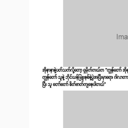
အိုနာနာနဲ့ပတ်သက်လို့တော့ ရှမိုက်ကယ်က “ကျွန်တော် အိ
ကျွန်တော် သူနဲ့ ဘိုင်ယန်မြူးနစ်နဲ့ပွဲအပြီးမှာရော၊ ဂါလာ
ပြီး သူ တော်တော် စိတ်ဓာတ်ကျနေပါတယ်”