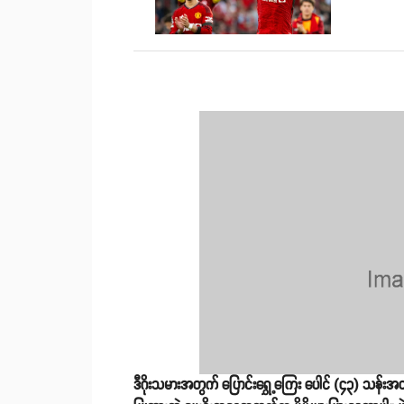
ဒီဂိုးသမားအတွက် ပြောင်းရွှေ့ကြေး ပေါင် (၄၃) သန်းအထိ