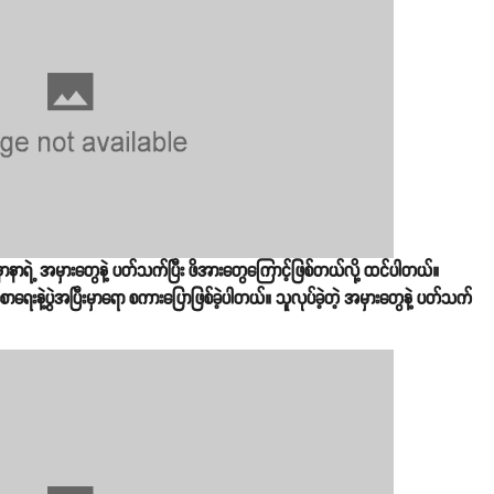
ုနာနာရဲ့ အမှားတွေနဲ့ ပတ်သက်ပြီး ဖိအားတွေကြောင့်ဖြစ်တယ်လို့ ထင်ပါတယ်။
တာစာရေးနဲ့ပွဲအပြီးမှာရော စကားပြောဖြစ်ခဲ့ပါတယ်။ သူလုပ်ခဲ့တဲ့ အမှားတွေနဲ့ ပတ်သက်