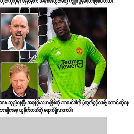
ွဲတိုင်းလိုလိုမှာ အိုနာနာက အမှားအယွင်းတွေ ကျူးလွန်နေတာဖြစ်ပါတယ်။
 ဆူညံနေပြီး အရန်ဂိုးသမားဖြစ်တဲ့ ဘာယင်ဒါကို ပွဲထွက်ခွင့်ပေးဖို့ တောင်းဆိုနေ
ာဘာချီကနေ ယူနိုက်တက်ကို ရောက်ရှိလာတာပါ။