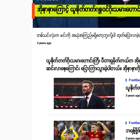
အိုနာနာကြောင့် ယူနိုက်တက်ဂန္တဝင်ဂိုးသမားဟောင်းကြ
တစ်သင်းလုံးက မင်းကို အယုံအကြည်မရှိတော့ဘူးလို့ပါ ထုတ်ပြောလာခဲ
3 years ago
ယူနိုက်တက်ဂိုးသမားဟောင်းကြီး ပီတာရှမိုက်ကယ်က အို
ဆင်းလာနေကြောင်း ပြောကြားသွားခဲ့ပါတယ်။ အိုနာနာကို 
Footba
ယူနိုက
3 years ag
Footba
ဘရန့်ဖိ
3 years ag