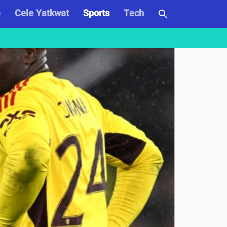
e
Cele Yatkwat
Sports
Tech