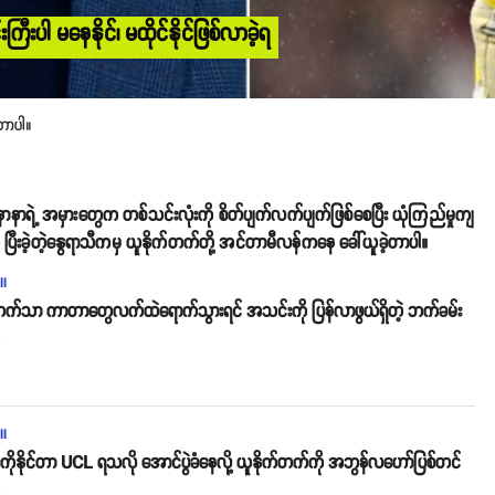
ီးပါ မနေနိုင်၊ မထိုင်နိုင်ဖြစ်လာခဲ့ရ
့တာပါ။
နာနာရဲ့ အမှားတွေက တစ်သင်းလုံးကို စိတ်ပျက်လက်ပျက်ဖြစ်စေပြီး ယုံကြည်မှုကျ
ပြီးခဲ့တဲ့နွေရာသီကမှ ယူနိုက်တက်တို့ အင်တာမီလန်ကနေ ခေါ်ယူခဲ့တာပါ။
ll
်တက်သာ ကာတာတွေလက်ထဲရောက်သွားရင် အသင်းကို ပြန်လာဖွယ်ရှိတဲ့ ဘက်ခမ်း
o
ll
ု့ဒ်ကိုနိုင်တာ UCL ရသလို အောင်ပွဲခံနေလို့ ယူနိုက်တက်ကို အဘွန်လဟော်ပြစ်တင်
o