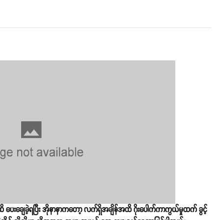
 ပေးချေခဲ့ရပြီး အိုနာနာကတော့ လက်ရှိအချိန်အထိ ဂိုးပေါက်ကာကွယ်မှုထက် ခွင့်