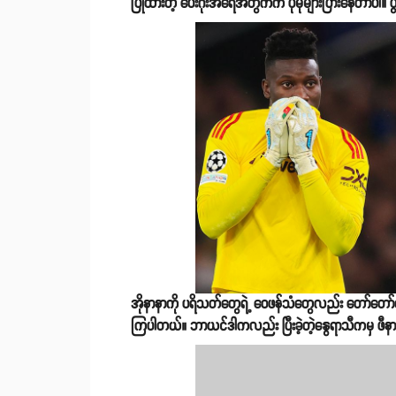
ပြုထားတဲ့ ပေးဂိုးအရေအတွက်က ပိုမိုများပြားနေတာပါ။ ပ
အိုနာနာကို ပရိသတ်တွေရဲ့ ဝေဖန်သံတွေလည်း တော်တော်လေး
ကြပါတယ်။ ဘာယင်ဒါကလည်း ပြီးခဲ့တဲ့နွေရာသီကမှ ဖီန