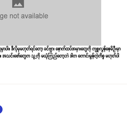
မှာပါ။ ဒီလိုမှမဟုတ်ရင်တော့ ခင်ဗျား နောက်ထပ်အမှားတွေကို ကျူးလွန်နေမိဦးမှာ
အသင်းဖော်တွေက သူ့ကို မယုံကြည်တော့ဘဲ ဒါက ကောင်းမွန်တဲ့ကိစ္စ မဟုတ်ပါ