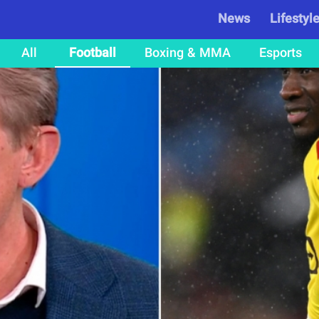
News
Lifestyl
All
Football
Boxing & MMA
Esports