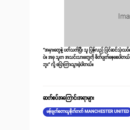
“အမှားတွေနဲ့ ပတ်သက်ပြီး သူ ပြန်လည် ပြင်ဆင်သုံးသပ်ရ
ပဲ။ အခု သူက အသင်းသားတွေကို စိတ်ပျက်နေစေပါတယ်။ 
ဘူး” လို့ ပြောကြားသွားခဲ့ပါတယ်။
ဆက်စပ်အကြောင်းအရာများ
မန်ချက်စတာယူနိုက်တက် MANCHESTER UNITED