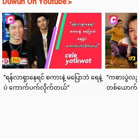
Duwun On Youtube
>