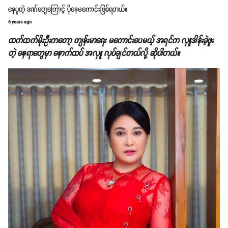
နေပူတဲ့ ဒဏ်တွေကြောင့် ပိုနေမကောင်းဖြစ်ရတယ်။
6 years ago
ထက်ထက်မိုးဦးကတော့ ကျန်းမာရေး မကောင်းပေမယ့် အရင်က လှူဒါန်းခဲ့ဖူး
တဲ့ နေရာတွေမှာ နောက်ထပ် အလှူ လုပ်ချင်တယ်လို့ ဆိုပါတယ်။