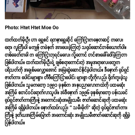
Photo: Htet Htet Moe Oo
ထက်ထက်မိုးဦး ဟာ ရွှေစင် ရတနာရွှေဆိုင် ကြော်ငြာကနေတဆင့် ကလေး
ရော၊ လူကြီးပါ မကျန် တခဲနက် အားပေးခဲ့ကြတဲ့ သရုပ်ဆောင်တစ်ယောက်ပါ။
တစ်ခေတ်တခါ က ကြော်ငြာဘုရင်မလေး လို့တောင် တင်စားခေါ်ဝေါ်ခဲ့ကြတာ
ဖြစ်ပါတယ်။ ထက်ထက်မိုးဦးရဲ့ ချစ်စရာကောင်းတဲ့ အမူအရာလေးတွေက
ပရိသတ်ကို အချစ်မလျှော့အောင် အမြဲဆွဲဆောင်နိုင်ခဲ့ပါတယ်။ ဒီနောက် ရုပ်ရှင်
ဇာတ်ကား ပေါင်းများစွာ၊ တီဗီကြော်ငြာပေါင်း များစွာ တို့ကိုလည်း ရိုက်ကူးခဲ့သူ
ဖြစ်ပါတယ်။ သူမကတော့ ၁၉၉၁ ခုနှစ်က အနုပညာလောကထဲကို ပထမဆုံး
အကြိမ် စတင်ဝင်ရောက်လာသူပါ။ အဲဒီနောက် ၁၉၉၆ ခုနှစ်မှာတော့ ပန်းသခင်
ရုပ်ရှင်ဇာတ်ကားကြီးနဲ့ အကောင်းဆုံးအမျိုးသမီး ဇာတ်ဆောင်ဆုကို ပထမဆုံး
အကြိမ် ရရှိခဲ့ပါတယ်။ နောက်ထပ်လည်း ‘’ သမီးမိုက်’’ ဆိုတဲ့ ရုပ်ရှင်ဇာတ်ကား
ကြီးနဲ့ ဒုတိယအကြိမ်မြောက် အကောင်းဆုံး အမျိုးသမီးဇာတ်ဆောင်ဆုကို ရရှိခဲ့
ပြန်ပါတယ်။