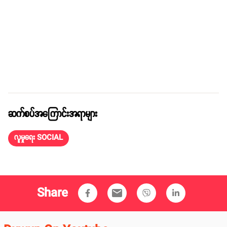
ဆက်စပ်အကြောင်းအရာများ
လူမှုရေး SOCIAL
Share
email