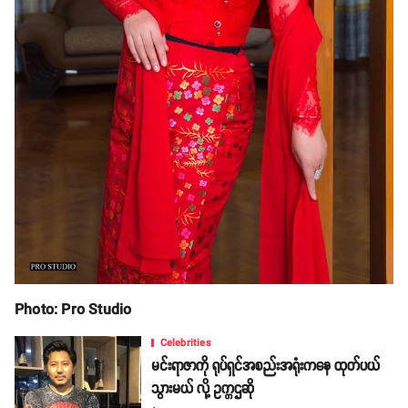
Photo: Pro Studio
Celebrities
မင်းရာဇာကို ရုပ်ရှင်အစည်းအရုံးကနေ ထုတ်ပယ်
သွားမယ် လို့ ဥက္ကဌဆို