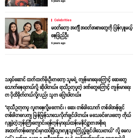
6 years ago
Celebrities
မဝတ်တော့ အင်္ကျီအဝတ်အစားတွေကို ပြန်လှူမယ့်
နေခြည်ဦး
6 years ago
သရုပ်ဆောင် ထက်ထက်မိုးဦးကတော့ သူမရဲ့ ကျန်းမာရေးကြောင့် ဆေးတွေ
သောက်နေရတယ်လို့ ဆိုပါတယ်။ ရာသီဥတုပူတဲ့ ဒဏ်တွေကြောင့် ကျန်းမာရေး
က ပိုထိခိုက်တယ်လို့လည်း သူက ပြောပါတယ်။
"ရာသီဥတုကပူ လူကနေလို့မကောင်း ၊ ဆေး တစ်ခါသောက် တစ်ခါအန်ချင်
တစ်ခါတလေကျ မြန်မြန်သာသေလိုက်ချင်ပါတယ်။ မသေခင်လေးတော့ ကိုယ်
လှူခဲ့တဲ့ဘုန်းကြီးကျောင်း၊ရန်ကုန်မှာရယ်ထန်းမနိုင်ရွာကအစိုးရ
အထက်တန်းကျောင်းမှာထပ်ပြီးသွားလှူသွားကြည့်ချင်ပါသေးတယ်" လို့ မေလ