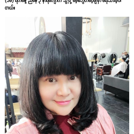
(၁၆) ရက်နေ့ ညနေ ၃ နာရီကျော်က သူ့ရဲ့ ဖေ့စ်ဘွတ်ပေ့ချ်မှာ ရေးသားခဲ့ပါ
တယ်။