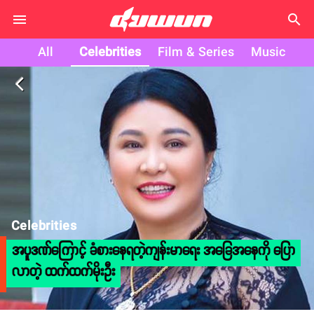
search
All
Celebrities
Film & Series
Music
arrow_back_ios
Celebrities
အပူဒဏ်ကြောင့် ခံစားနေရတဲ့ကျန်းမာရေး အခြေအနေကို ပြော
လာတဲ့ ထက်ထက်မိုးဦး