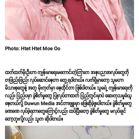
Photo: Htet Htet Moe Oo
ထက်ထက်မိုးဦးဟာ ကျန်းမာရေးမကောင်းတဲ့ကြားက အနုပညာအလုပ်တွေကို
တဖြည်းဖြည်း လုပ်ဆောင်နေတာ တွေ့ရပါတယ်။ လက်ရှိမှာတော့ သူမဟာ
မိသားစုတွေနဲ့ အတူ မိုးကုတ်မှာ နေထိုင်တာ ဖြစ်ပါတယ်။ သူမရဲ့ ကျန်းမာရေးကို
လည်း ပြည်ပမှာ ခွဲစိတ်မှုတွေ ပြုလုပ်တာထက် ပြည်တွင်းမှာပဲ ဆေးကုသမှုခံယူ
နေတယ်လို့ Duwun Media အင်တာဗျူးမှာ ဖြေဆိုခဲ့ဖူးပါတယ်။ ခွဲစိတ်မှုတွေ
ခဏခဏ လုပ်ခဲ့ရတာတွေကြောင့်လည်း ထပ်ပြီးတော့ ခွဲစိတ်မှုတွေ မလုပ်ချင်
တော့ဘူးလို့လည်း သူက ဆိုပါတယ်။