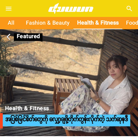
search
All
Fashion & Beauty
Health & Fitness
Food
Featured
arrow_back_ios
Health & Fitness
အပြစ်မြင်စိတ်တွေကို လျှော့ချဖို့တိုက်တွန်းလိုက်တဲ့ သက်ဆုနဒီ