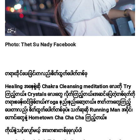
Photo: Thet Su Nady Facebook
တရားထိုင်ပေးခြင်းကလည်းစိတ်ထွက်ပေါက်တစ်ခု
Healing အနေနဲ့ဆို Chakra Cleansing meditation လေးကို Try
ကြည့်တယ်။ Crystals လေးတွေ လိုက်ကြည့်တယ်။အဆင်ပြေတဲ့တစ်ရက်ကို
တရားစခန်းဝင်ဖြစ်တယ်။Yoga နည်းနည်းဆော့တယ်။ ဇာတ်ကားတွေကြည့်
ပေးတာလည်း စိတ်ထွက်ပေါက်တစ်ခုပဲ။ သက်ဆုဆို Running Man အပိုင်း
ဟောင်းတွေနဲ့ Hometown Cha Cha Cha ကြည့်တယ်။
ကိုယ်နဲ့သင့်လျော်မယ့် အားကစားတစ်ခုခုလုပ်ပါ