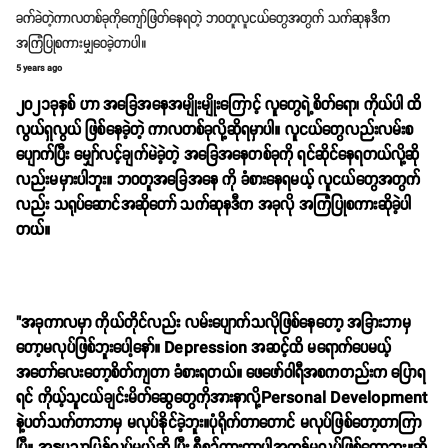
ခက်ခဲတဲ့ကာလတစ်ခုကိုကျော်ဖြတ်နေရတဲ့ ဘဝတူလူငယ်တွေအတွက် သက်ဆုနဒီက
အကြံပြုစကားမျှဝေခဲ့တာပါ။
5 years ago
၂၀၂၁ခုနှစ် ဟာ အခြေအနေအမျိုးမျိုးကြောင့် လူတွေရဲ့စိတ်ရော၊ ကိုယ်ပါ ထိ
လွယ်ရှလွယ် ဖြစ်နေခဲ့တဲ့ ကာလတစ်ခုလို့ဆိုရမှာပါ။ လူငယ်တွေလည်းလမ်းစ
ပျောက်ပြီး မျှော်လင့်ချက်မဲခဲ့တဲ့ အခြေအနေတစ်ခုကို ရင်ဆိုင်နေရတယ်လို့ဆို
လည်းမမှားပါဘူး။ ဘဝတူအခြေအနေ ကို ခံစားနေရမယ့် လူငယ်တွေအတွက်
လည်း သရုပ်ဆောင်အဆိုတော် သက်ဆုနဒီက အခုလို အကြံပြုစကားဆိုခဲ့ပါ
တယ်။
"
အခုကာလမှာ ကိုယ်တိုင်လည်း လမ်းပျောက်သလိုဖြစ်နေတော့ အခြားဘာမှ
တော့မလုပ်ဖြစ်ဘူးပေါ့နော်။ Depression အဆင့်ထိ မရောက်ပေမယ့်
အတော်လေးတော့စိတ်ကျတာ ခံစားရတယ်။ ဖေဖော်ဝါရီအစကတည်းက ပြောရ
ရင် ကိုယ့်သူငယ်ချင်းမိတ်ဆွေတွေကိုအားနာလို့Personal Development
နဲ့ပတ်သက်တာဘာမှ မလုပ်နိုင်ခဲ့ဘူး။ပုံရိုက်တာတောင် မလုပ်ဖြစ်တော့တာကြာ