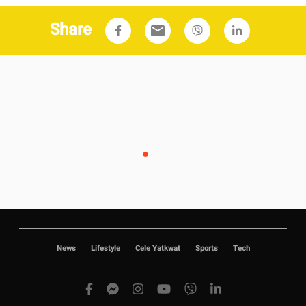
Share
email
News
Lifestyle
Cele Yatkwat
Sports
Tech