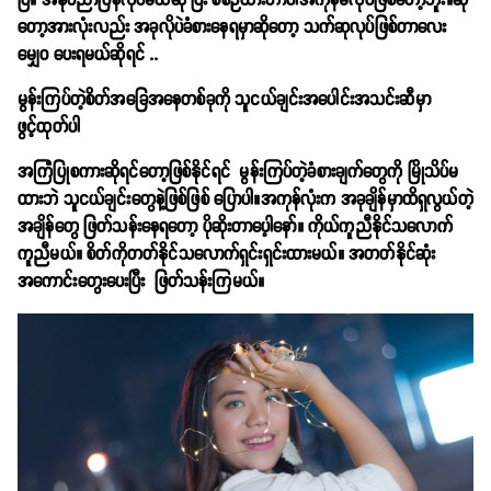
ပြီ။ အနုပညာပြန်လုပ်မယ်ဆို ပြီး စီစဉ်ထားတာပါအကုန်မလုပ်ဖြစ်တော့ဘူး။ဆို
တော့အားလုံးလည်း အခုလိုပဲခံစားနေရမှာဆိုတော့ သက်ဆုလုပ်ဖြစ်တာလေး
မျှေ၀ ပေးရမယ်ဆိုရင်
..
မွန်းကြပ်တဲ့စိတ်အခြေအနေတစ်ခုကို သူငယ်ချင်းအပေါင်းအသင်းဆီမှာ
ဖွင့်ထုတ်ပါ
အကြံပြုစကားဆိုရင်တော့ဖြစ်နိုင်ရင် မွန်းကြပ်တဲ့ခံစားချက်တွေကို မြိုသိပ်မ
ထားဘဲ သူငယ်ချင်းတွေနဲ့ဖြစ်ဖြစ် ပြောပါ။အကုန်လုံးက အခုချိန်မှာထိရှလွယ်တဲ့
အချိန်တွေ ဖြတ်သန်းနေရတော့ ပိုဆိုးတာပေ့ါနော်။ ကိုယ်ကူညီနိုင်သလောက်
ကူညီမယ်။ စိတ်ကိုတတ်နိုင်သလောက်ရှင်းရှင်းထားမယ်။ အတတ်နိုင်ဆုံး
အကောင်းတွေးပေးပြီး ဖြတ်သန်းကြမယ်။