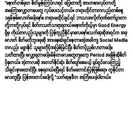
"နောက်တစ်ခုက စိတ်မွန်းကြပ်လာရင် ပြေးတာတို့ အားကစားလုပ်တာတို့
အကြောလျှော့တာပေးတွ လုပ်ပေးသင့်တယ်။ တရားထိုင်တာကလည်းတစ်နေ့
၁၅မိနစ်လောက်ပေါ့နော်။ တရားမထိုင်ချင်ရင် ဘာသာအလိုက်ဂုဏ်တော်ပွားတာ
တို့ဘာတို့လုပ်ရင် စိတ်ကသက်သာရာရတယ်။နောက်ကိုယ့်မှာ Good Energy
ရှိမှ ကိုယ်ကလည်းသူများကို ပြန်ကူညီနိုင်မှာလေနော်။သက်ဆုဆိုအရင်က အခု
လောက် စိတ်မတိုဘူး။ခုဆို အားနေဆဲချင်နေတာ။အဲ့အခါကျ Social Media
ကလည်း မခွာနိုင် သူများကိုပိုအပြစ်မြင်ပြီး စိတ်ကပိုညစ်လာတာပေါ့။
သတိထားပြီး လျှော့ရတာပေါ့။မိန်းကလေးတွေကျတော့ Period အချိန်ဆိုစိတ်
ပိုနုတယ်။ အဲ့ကာလဆို အတတ်နိုင်ဆုံး စိတ်ပျော်စေမယ့် ရုပ်ရှင်လေးကြည့်
သီချင်းနားထောင်ပြီး နေရတယ်။ပြီးရင် စိတ်မကောင်းပြန်ဖြစ်ရော၊ ကူနိုင်တာ
လေးကူပြီး ပြန်အားတင်းပေါ့လို့ "သက်ဆုနဒီက အကြံပေးခဲ့ပါတယ်။