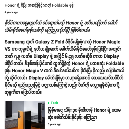
Honor ရဲ့ ပိုပြီး အဆင့်မြင့်လာတဲ့ Foldable ဖုန်း
4 years ago
နိုင်ငံတကာဈေးကွက်ထဲ ဝင်ရောက်မယ့် Honor ရဲ့ ဒုတိယမြောက် ခေါက်
သိမ်းနိုင်စမတ်ဖုန်းသစ်ကို ကြေညာလိုက်ပြီ ဖြစ်ပါတယ်။
Samsung ထုတ် Galaxy Z Fold ဒီဇိုင်းမျိုးနဲ့လာတဲ့ Honor Magic
VS ဟာ ကုမ္ပဏီရဲ့ ဒုတိယမျိုးဆက် ခေါက်သိမ်းနိုင်စမတ်ဖုန်းဖြစ်ပြီး အတွင်း
ဘက် ၇.၉ လက်မ Display နဲ့ အပြင် ၆.၄၅ လက်မဆိုဒ် ကာဗာ Display
ပါရှိပါတယ်။ ဒီနှစ်ဆန်းပိုင်းကပဲ ထွက်ရှိခဲ့တဲ့ Honor ရဲ့ ပထမဆုံး Foldable
ဖုန်း Honor Magic V ထက် ဒီမော်ဒယ်သစ်က ပိုပါးပြီး ပိုလည်း ပေါ့ပါးတယ်
လို့ ဆိုပါတယ်။ Display ခေါက်ချိန်မှာ ဟ,ရာမရှိအောင် သေသေသပ်သပ်ပိတ်
နိုင်မယ့် နည်းပညာမြင့် ပတ္တာသစ်ကြောင့်လည်း ဝိတ်ကို လျှော့ချနိုင်ခဲ့တာလို့
ကုမ္ပဏီက ပြောပါတယ်။
Tech
မြန်မာငွေ သိန်း ၃၀ နီးပါးတန် Honor ရဲ့ ပထမ
ဆုံး ခေါက်သိမ်းနိုင်ဖုန်း ကြေညာ
5 years ago