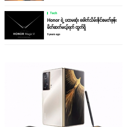
Tech
Honor ရဲ့ ပထမဆုံး ခေါက်သိမ်းနိုင်စမတ်ဖုန်း
မိတ်ဆက်မယ့်ရက် ထွက်ရှိ
5 years ago