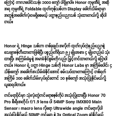
ကြောင့် ကာလာပေါင်းသန်း ၁၀၀၀ ကျော် ပါရှိမှာပါ။ Honor ကုမ္ပဏီရဲ့ အဆို
အရ ကုမ္ပဏီရဲ့ Foldable ထုတ်ကုန်သစ်ဟာ Display ခေါက်သိမ်းရာမှာ
အတွန့်အခေါက်လုံးဝမရှိစေမယ့် ပတ္တာနည်းပညာသစ် သုံးထားတယ်လို့ ဆိုပါ
တယ်။
Honor ရဲ့ Hinge သစ်ဟာ တစ်ခုချင်းအလိုက် ထုတ်လုပ်တဲ့နည်းပညာနဲ့
သေချာဖန်တီးထားတာဖြစ်ပြီး ပစ္စည်းကိရိယာ ၉၂ မျိုးအစား ၄ မျိုးတည်းပဲ သုံး
ထားပြီး အကြမ်းခံမှုနဲ့ အမာခံနိုင်စွမ်းကိုလည်း မြှင့်တင်ထားတယ်လို့ ပြောပါ
တယ်။ Honor ရဲ့ ပတ္တာ Hinge သစ်ကို Honor Labs မှာ အကြိမ်ပေါင်း ၄
သိန်းကျော် အခေါက်အသိမ်းခံနိုင်အောင် စမ်းသပ်ထားတာကြောင့် တစ်ရက်
အကြိမ် ၁၀၀ ခေါက်သိမ်းလုပ်ရင်တောင် ၁၀ နှစ်ကျော် အသုံးပြုနိုင်မယ်လို့
ယူဆရပါတယ်။
ကင်မရာပိုင်းမှာ သုံးလုံးတွဲကင်မရာစနစ်ကိုပဲ အသုံးပြုထားပြီး Honor 70
Pro စီးရီးအတိုင်း f/1.9 lens ပါ 54MP Sony IMX800 Main
Sensor ၊ macro lens လိုရော Ultrawide angle ကင်မရာလိုပါ
အသုံးပြုနိုင်မယ့် 50MP ကင်မရာ နဲ့ 3x Optical Zoom ဆွဲနိုင်မယ့်