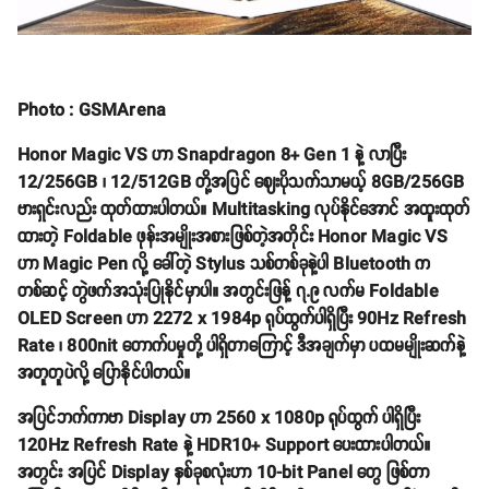
Photo : GSMArena
Honor Magic VS ဟာ Snapdragon 8+ Gen 1 နဲ့ လာပြီး
12/256GB ၊ 12/512GB တို့အပြင် ဈေးပိုသက်သာမယ့် 8GB/256GB
ဗားရှင်းလည်း ထုတ်ထားပါတယ်။ Multitasking လုပ်နိုင်အောင် အထူးထုတ်
ထားတဲ့ Foldable ဖုန်းအမျိုးအစားဖြစ်တဲ့အတိုင်း Honor Magic VS
ဟာ Magic Pen လို့ ခေါ်တဲ့ Stylus သစ်တစ်ခုနဲ့ပါ Bluetooth က
တစ်ဆင့် တွဲဖက်အသုံးပြုနိုင်မှာပါ။ အတွင်းဖြန့် ၇.၉ လက်မ Foldable
OLED Screen ဟာ 2272 x 1984p ရုပ်ထွက်ပါရှိပြီး 90Hz Refresh
Rate ၊ 800nit တောက်ပမှုတို့ ပါရှိတာကြောင့် ဒီအချက်မှာ ပထမမျိုးဆက်နဲ့
အတူတူပဲလို့ ပြောနိုင်ပါတယ်။
အပြင်ဘက်ကာဗာ Display ဟာ 2560 x 1080p ရုပ်ထွက် ပါရှိပြီး
120Hz Refresh Rate နဲ့ HDR10+ Support ပေးထားပါတယ်။
အတွင်း အပြင် Display နှစ်ခုစလုံးဟာ 10-bit Panel တွေ ဖြစ်တာ