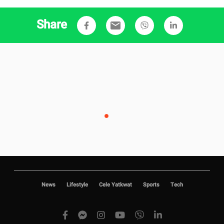
Share
email
News
Lifestyle
Cele Yatkwat
Sports
Tech