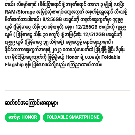
တယ်။ လိမ္မော်ရောင် ၊ စိမ်းပြာရောင် နဲ့ အနက်ရောင် ကာလာ ၃ မျိုးနဲ့ လာပြီး
RAM/Storage အမြင့်ဆုံးဗားရှင်းတွေအတွက် အနက်နဲ့ရွှေရောင် သီးသန့်
မိတ်ဆက်ထားပါတယ်။ 8/256GB ဗားရှင်းကို တရုတ်ဈေးကွက်မှာ ၇၄၉၉
ယွမ် (မြန်မာငွေ သိန်း ၃၀ ဝန်းကျင်) ဈေး ၊ 12/256GB ဗားရှင်းကို ၇၉၉၉
ယွမ် ( မြန်မာငွေ သိန်း ၃၀ ကျော်) နဲ့ အမြင့်ဆုံး 12/512GB ဗားရှင်းကို
၈၉၉၉ ယွမ် (မြန်မာငွေ ၃၅ သိန်းခန့်) ဈေးတွေနဲ့ ရောင်းချသွားမှာပါ။
နိုင်ငံတကာဈေးကွက်အနေနဲ့ ၂၀၂၃ ပထမသုံးလပတ်ထဲ ဖြန့်ချိဖို့ ရှိပြီး ဒီဖုန်း
ဟာ နိုင်ငံခြားဈေးကွက်ကို ဖြန့်ချိမယ့် Honor ရဲ့ ပထမဆုံး Foldable
Flagship ဖုန်း ဖြစ်လာမယ်လို့လည်း ကြေညာထားပါတယ်။
ဆက်စပ်အကြောင်းအရာများ
အော်နာ HONOR
FOLDABLE SMARTPHONE