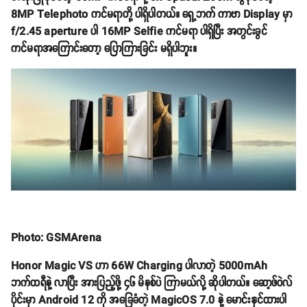
8MP Telephoto ကင်မရာတို့ ပါရှိပါတယ်။ ရှေ့ဘက် ကာဗာ Display မှာ
f/2.45 aperture ပါ 16MP Selfie ကင်မရာ ပါရှိပြီး အတွင်းခွင်
ကင်မရာအကြောင်းတော့ ပြောကြားခြင်း မရှိပါဘူး။
Photo: GSMArena
Honor Magic VS ဟာ 66W Charging ပါလာတဲ့ 5000mAh
ဘက်ထရီနဲ့ လာပြီး အားပြည့်ဖို့ ၄၆ မိနစ်ပဲ ကြာမယ်လို့ ဆိုပါတယ်။ ဆော့ဖ်ဝဲလ်
ပိုင်းမှာ Android 12 ကို အခြေခံတဲ့ MagicOS 7.0 နဲ့ မောင်းနှင်ထားပါ