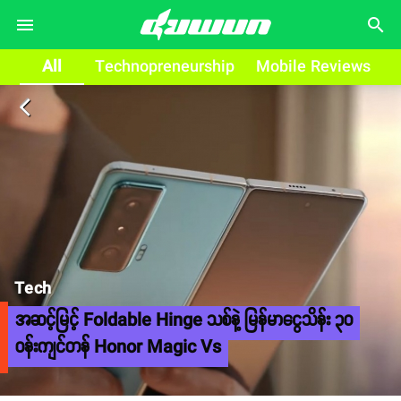
search
All
Technopreneurship
Mobile Reviews
arrow_back_ios
Tech
အဆင့်မြင့် Foldable Hinge သစ်နဲ့ မြန်မာငွေသိန်း ၃၀
ဝန်းကျင်တန် Honor Magic Vs