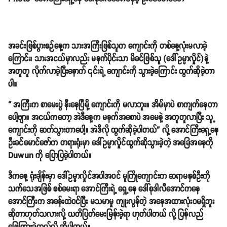
အခင်းဖြစ်ပွားစဉ်နေ့က သားအကြီးဖြစ်သူက ကျောင်းကို တစ်နေ့လုံးမလာခဲ့
ကြောင်း၊ သားအငယ်မှာလည်း မနက်ပိုင်းသာ မိခင်ဖြစ်သူ (ဒေါ်ဥမ္မာလှိုင်)နဲ့
အတူတူ လိုက်လာခဲ့ပြီးနောက် ၎င်းရဲ့ ကျောင်းကို သွားခဲ့ကြောင်း ထွက်ဆိုခဲ့တာ
ပါ။
“ အကြီးက စာမေးပွဲ နီးနေပြီမို့ ကျောင်းကို မလာဘူး။ အိမ်မှာပဲ စာကျက်နေတာ
ပေါ့ဗျာ။ အငယ်ကတော့ အဲဒီနေ့က မနက်အစောပဲ အမေနဲ့ အတူတူလာပြီး သူ့
ကျောင်းကို ဆက်သွားတာပေါ့။ အဲဒီလို ထွက်ဆိုခဲ့ပါတယ်” လို့ အောင်ကြီးရှေ့နေ
ဦးခင်မောင်ဇော်က တရားရုံးမှာ ဒေါ်ဥမ္မာလှိုင်ထွက်ဆိုသွားခဲ့တဲ့ အခြေအနေကို
Duwun ကို ပြောပြခဲ့ပါတယ်။
ဒီကနေ့ ရုံးချိန်းမှာ ဒေါ်ဥမ္မာလှိုင်အပါအဝင် မူကြိုကျောင်းက ဆရာမနှစ်ဦးကို
သက်သေအဖြစ် စစ်မေးရာ အောင်ကြီးရဲ့ ရှေ့နေ ဒေါ်စုဒါလီအောင်ကနေ
အောင်ကြီးက အခန်းထဲဝင်ပြီး မသမာမှု ကျုးလွန်တဲ့ အနေအထားလုံးဝမရှိဘူး
ဆိုတာဟုတ်သလားလို့ ယတိပြတ်မေးမြန်းခဲ့ရာ ဟုတ်ပါတယ် လို့ ပြန်လည်