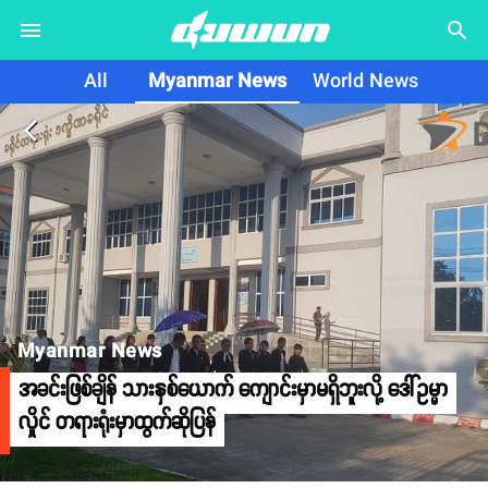
search
All
Myanmar News
World News
arrow_back_ios
Myanmar News
အခင်းဖြစ်ချိန် သားနှစ်ယောက် ကျောင်းမှာမရှိဘူးလို့ ဒေါ်ဥမ္မာ
လှိုင် တရားရုံးမှာထွက်ဆိုပြန်