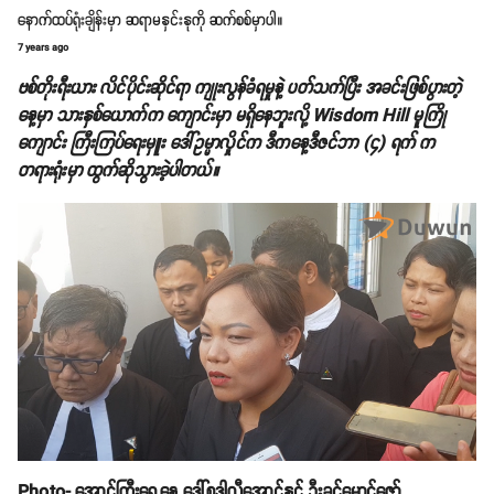
နောက်ထပ်ရုံးချိန်းမှာ ဆရာမနှင်းနုကို ဆက်စစ်မှာပါ။
7 years ago
ဗစ်တိုးရီးယား လိင်ပိုင်းဆိုင်ရာ ကျုးလွန်ခံရမှုနဲ့ ပတ်သက်ပြီး အခင်းဖြစ်ပွားတဲ့
နေ့မှာ သားနှစ်ယောက်က ကျောင်းမှာ မရှိနေဘူးလို့ Wisdom Hill မူကြို
ကျောင်း ကြီးကြပ်ရေးမှူး ဒေါ်ဥမ္မာလှိုင်က ဒီကနေ့ဒီဇင်ဘာ (၄) ရက် က
တရားရုံးမှာ ထွက်ဆိုသွားခဲ့ပါတယ်။
Photo- အောင်ကြီးရှေ့နေ ဒေါ်စုဒါလီအောင်နှင့် ဦးခင်မောင်ဇော်