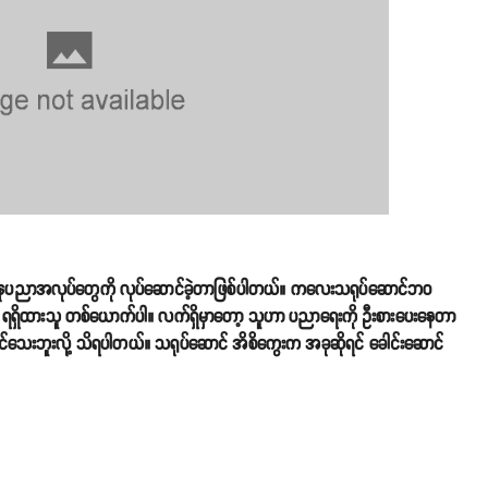
ာအလုပ်တွေကို လုပ်ဆောင်ခဲ့တာဖြစ်ပါတယ်။ ကလေးသရုပ်ဆောင်ဘဝ
ရှိထားသူ တစ်ယောက်ပါ။ လက်ရှိမှာတော့ သူဟာ ပညာရေးကို ဦးစားပေးနေတာ
်သေးဘူးလို့ သိရပါတယ်။ သရုပ်ဆောင် အိစိကွေးက အခုဆိုရင် ခေါင်းဆောင်