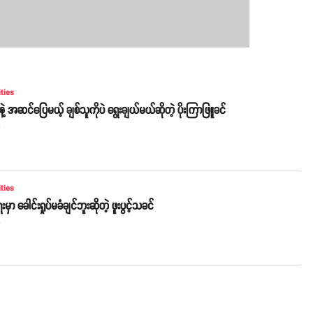
ities
့ အဆင်ပြေမယ့် ချစ်သူကိုပဲ ရွေးချယ်မယ်ဆိုတဲ့ ပိုးကြာဖြူခင်
o
ities
မှာ ခေါင်းရှုပ်မခံချင်ဘူးဆိုတဲ့ ဖူးပွင့်သခင်
o