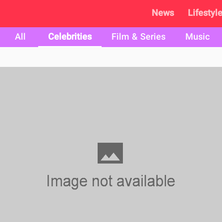
News
Lifestyl
All
Celebrities
Film & Series
Music