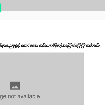
်းနားလည်မှုရှိတဲ့ ကောင်မလေး တစ်ယောက်ဖြစ်တဲ့အကြောင်းပြောပြလာပါတယ်။