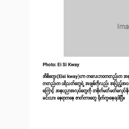
Photo: Ei Si Kway
အိစိကွေး(Eisi kway)ဟာ ကလေးဘဝကတည်းက အနုပည
ကတည်းက ပရိသတ်တွေရဲ့ အချစ်ကိုလည်း အပြည့်အဝ ရ
ကြောင့် အနုပညာအလုပ်တွေကို တစိုက်မတ်မတ်မလုပ်နိုင
မင်းသား နေရာကနေ ဇာတ်ကားတွေ ရိုက်ကူးနေရပါပြီ။