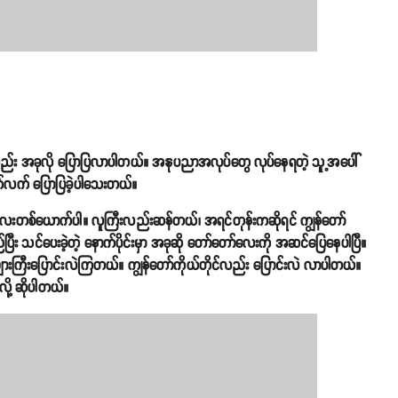
လည်း အခုလို ပြောပြလာပါတယ်။ အနုပညာအလုပ်တွေ လုပ်နေရတဲ့ သူ့အပေါ်
်လက် ပြောပြခဲ့ပါသေးတယ်။
ကလေးတစ်ယောက်ပါ။ လူကြီးလည်းဆန်တယ်၊ အရင်တုန်းကဆိုရင် ကျွန်တော်
်ပြီး သင်ပေးခဲ့တဲ့ နောက်ပိုင်းမှာ အခုဆို တော်တော်လေးကို အဆင်ပြေနေပါပြီ။
ားကြီးပြောင်းလဲကြတယ်။ ကျွန်တော်ကိုယ်တိုင်လည်း ပြောင်းလဲ လာပါတယ်။
လို့ ဆိုပါတယ်။