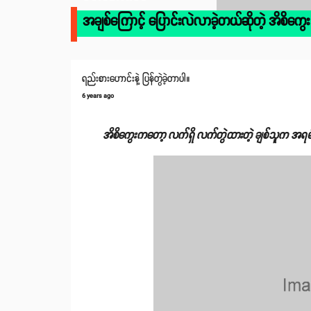
အချစ်ကြောင့် ပြောင်းလဲလာခဲ့တယ်ဆိုတဲ့ အိစိကွေး
ရည်းစားဟောင်းနဲ့ ပြန်တွဲခဲ့တာပါ။
6 years ago
အိစိကွေးကတော့ လက်ရှိ လက်တွဲထားတဲ့ ချစ်သူက အရမ