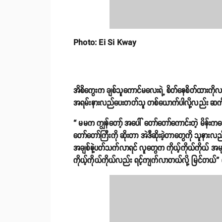
Photo: Ei Si Kway
အိစိကွေးက ချစ်သူကောင်မလေးရဲ့ စိတ်နေစိတ်ထားကို
အရမ်းနားလည်ပေးတတ်သူ တစ်ယောက်ပါလို့လည်း ဆက
“ မမက ကျွန်တော့် အပေါ် တော်တော်ကောင်းတဲ့ မိန်း
တော်တော်ကြီးကို ဆိုးတာ အဲဒီဆိုးခဲ့တာတွေကို သူနားလည
အချစ်နဲ့ပတ်သက်လာရင် လူတွေက ကိုယ့်ကိုယ်ကိုယ် အမျ
ကိုယ့်ကိုယ်ကိုယ်လည်း ရင့်ကျက်လာတယ်လို့ မြင်တယ်” 