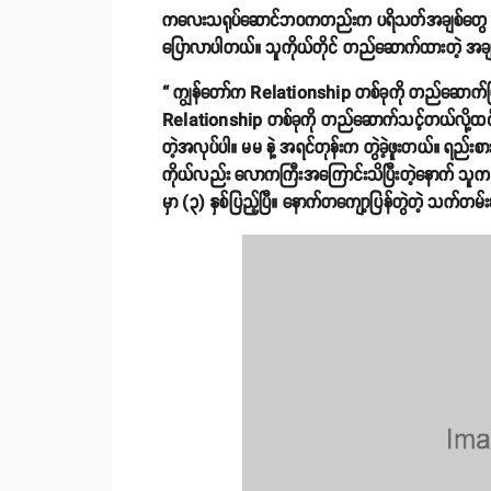
ကလေးသရုပ်ဆောင်ဘဝကတည်းက ပရိသတ်အချစ်တွေ ရရှိထားတဲ
ပြောလာပါတယ်။ သူကိုယ်တိုင် တည်ဆောက်ထားတဲ့ အ
“ ကျွန်တော်က Relationship တစ်ခုကို တည်ဆောက်ပြီဆိ
Relationship တစ်ခုကို တည်ဆောက်သင့်တယ်လို
တဲ့အလုပ်ပါ။ မမ နဲ့ အရင်တုန်းက တွဲခဲ့ဖူးတယ်။ ရည်
ကိုယ်လည်း လောကကြီးအကြောင်းသိပြီးတဲ့နောက် သူက တေ
မှာ (၃) နှစ်ပြည့်ပြီ။ နောက်တကျော့ပြန်တွဲတဲ့ သက်တမ