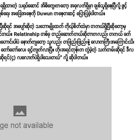
့ သရုပ်ဆောင် အိစိကွေးကတော့ အခုလက်ရှိမှာ ချစ်သူရှိနေပြီလို့ ဖွင့်
ချစ်ရေး အခြေအနေကို Duwun ကနေတဆင့် ပြောပြခဲ့ပါတယ်။
ုရင် အပျော်ဆိုတဲ့ သဘောမျိုးထက် ကိုယ့်စိတ်ထဲမှာ တကယ်ရှိပြီဆိုတော့မှ
့ထင်တယ်။ Relatinship တစ်ခု တည်ဆောက်တယ်ဆိုတာကလည်း တကယ် ခက်
းစားဟောင်းပါပဲ နောက်ကျတော့ သူလည်း တဖြည်းဖြည်းနဲ့ လောကကြီးအကြောင်းသိ၊
ာ်တော်လေး ရင့်ကျက်လာပြီ။ ဟိုးအရင်တုန်းက တွဲခဲ့တဲ့ သက်တမ်းဆိုရင် ဒီလ
်းဆိုရင်(၄) လလောက်ပဲရှိပါသေးတယ်” လို့ ဆိုပါတယ်။