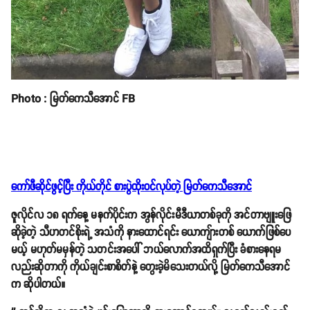
Photo : မြတ်ကေသီအောင် FB
ကော်ဖီဆိုင်ဖွင့်ပြီး ကိုယ်တိုင် စားပွဲထိုးဝင်လုပ်တဲ့ မြတ်ကေသီအောင်
ဇူလိုင်လ ၁၈ ရက်နေ့ မနက်ပိုင်းက အွန်လိုင်းမီဒီယာတစ်ခုကို အင်တာဗျူးဖြေ
ဆိုခဲ့တဲ့ သီဟတင်စိုးရဲ့ အသံကို နားထောင်ရင်း ယောကျ်ားတစ် ယောက်ဖြစ်ပေ
မယ့် မဟုတ်မမှန်တဲ့ သတင်းအပေါ် ဘယ်လောက်အထိရှက်ပြီး ခံစားနေရမ
လည်းဆိုတာကို ကိုယ်ချင်းစာစိတ်နဲ့ တွေးခဲ့မိသေးတယ်လို့ မြတ်ကေသီအောင်
က ဆိုပါတယ်။