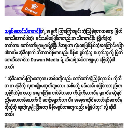
သရုပ်ဆောင်သီဟတင်စိုး
ရဲ့ အမှုကို ကြားကြားချင်း အံ့သြခဲ့ရတာကတော့ မြတ်
ကေသီအောင်ပါတဲ့။ မင်းသမီးစဖြစ်ကတည်းက သီဟတင်စိုး နဲ့ရိုက်ခဲ့တဲ့
ဇာတ်ကား တော်တော်များများရှိခဲ့ပြီး ဒီအမှုဟာ လုံးဝမဖြစ်နိုင်တဲ့အကြောင်းပြော
ပါတယ်။ အဲ့ဒီနောက် သီဟတင်စိုးကလည်း မိန်းမ ရှုပ်တဲ့သူ မဟုတ်ဘူးလို့ မြတ်
ကေသီအောင်က Duwun Media ရဲ့ သီးသန့်အင်တာဗျူးမှာ ဖြေဆိုခဲ့ပါ
တယ်။
'' အဲ့ဒီသတင်းကြားတော့လေ အစ်မတို့လည်း တော်တော်အံ့သြခဲ့ရတယ်။ ကိုသီ
ဟ က အဲ့ဒီလို လူစားမျိုးမဟုတ်ဘူးလေ။ အစ်မတို့ မင်းသမီး စဖြစ်ကတည်းက
သူနဲ့ရိုက်ခဲ့တာတွေ အများကြီး။ တစ်ခါတလေ ကိုယ့်ကိုတောင်မှ ရှုတင်မှာဆိုရင်
ညီမလေးတစ်ယောက်လို စောင့်ရှောက်တာ ပါ။ အနေအထိုင်မတတ်ရင်တောင်မှ
ကိုယ့်ကို ဆူတဲ့လူမျိုးပြီးတော့ မိန်းမရှုပ်တာတွေလည်း မရှိခဲ့ပါဘူး'' လို့ ဆိုပါ
တယ်။