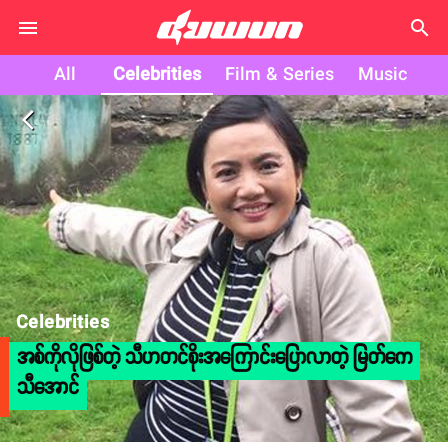
search
All
Celebrities
Film & Series
Music
arrow_back_ios
Celebrities
အစ်ကိုလိုဖြစ်တဲ့ သီဟတင်စိုးအကြောင်းပြောလာတဲ့ မြတ်ကေ
သီအောင်