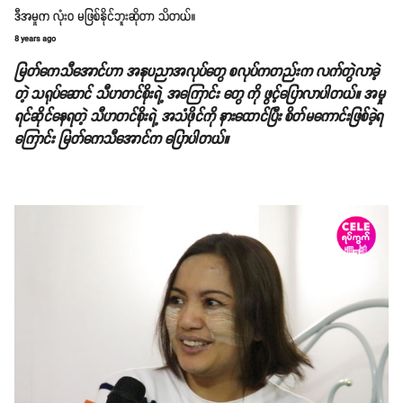
ဒီအမှုက လုံးဝ မဖြစ်နိုင်ဘူးဆိုတာ သိတယ်။
8 years ago
မြတ်ကေသီအောင်ဟာ အနုပညာအလုပ်တွေ စလုပ်ကတည်းက လက်တွဲလာခဲ့
တဲ့ သရုပ်ဆောင် သီဟတင်စိုးရဲ့ အကြောင်း တွေ ကို ဖွင့်ပြောလာပါတယ်။ အမှု
ရင်ဆိုင်နေရတဲ့ သီဟတင်စိုးရဲ့ အသံဖိုင်ကို နားထောင်ပြီး စိတ်မကောင်းဖြစ်ခဲ့ရ
ကြောင်း မြတ်ကေသီအောင်က ပြောပါတယ်။