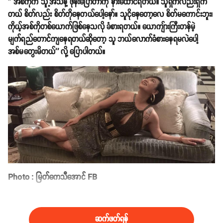
'' အစ်ကိုက သူ့အသံနဲ့ ဖုန်းပြောတာကို နားထောင်ရတယ်။ သူရှက်လည်းရှက်
တယ် စိတ်လည်း စိတ်တိုနေတယ်ပေါ့နော်။ သူငိုနေတော့လေ စိတ်မကောင်းဘူး၊
ကိုယ့်အစ်ကိုတစ်ယောက်ဖြစ်နေသလို ခံစားရတယ်။ ယောကျ်ားကြီးတန်မဲ့
မျက်ရည်တောင်ကျနေရတယ်ဆိုတော့ သူ ဘယ်လောက်ခံစားနေရမလဲပေါ့
အစ်မတွေးမိတယ်'' လို့ ပြောပါတယ်။
Photo : မြတ်ကေသီအောင် FB
ဆက်ဖတ်ရန်