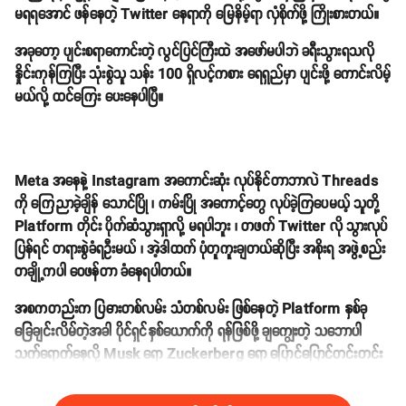
မရရအောင် ဖန်နေတဲ့ Twitter နေရာကို မြေနိမ့်ရာ လှံစိုက်ဖို့ ကြိုးစားတယ်။
အခုတော့ ပျင်းစရာကောင်းတဲ့ လွင်ပြင်ကြီးထဲ အဖော်မပါဘဲ ခရီးသွားရသလို
နှိုင်းကုန်ကြပြီး သုံးစွဲသူ သန်း 100 ရှိလင့်ကစား ရေရှည်မှာ ပျင်းဖို့ ကောင်းလိမ့်
မယ်လို့ ထင်ကြေး ပေးနေပါပြီ။
Meta အနေနဲ့ Instagram အကောင်းဆုံး လုပ်နိုင်တာဘာလဲ Threads
ကို ကြေညာခဲ့ချိန် သောင်ပြို ၊ ကမ်းပြို အကောင့်တွေ လုပ်ခဲ့ကြပေမယ့် သူတို့
Platform တိုင်း ပိုက်ဆံသွားရှာလို့ မရပါဘူး ၊ တဖက် Twitter လို သွားလုပ်
ပြန်ရင် တရားစွဲခံရဦးမယ် ၊ အဲ့ဒါထက် ပုံတူကူးချတယ်ဆိုပြီး အစိုးရ အဖွဲ့စည်း
တချို့ကပါ ဝေဖန်တာ ခံနေရပါတယ်။
အစကတည်းက ပြဓားတစ်လမ်း သံတစ်လမ်း ဖြစ်နေတဲ့ Platform နှစ်ခု
ခြေချင်းလိမ်တဲ့အခါ ပိုင်ရှင်နှစ်ယောက်ကို ရန်ဖြစ်ဖို့ ချကျွေးတဲ့ သဘောပါ
သက်ရောက်နေလို့ Musk ရော Zuckerberg ရော ပြောင်ပြောင်တင်းတင်း
ကြီးကို ပုတ်ခတ် ရေးသားနေပါပြီ။