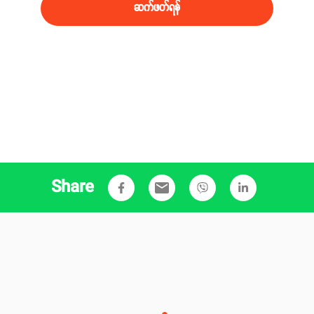
ဆက်ဖတ်ရန်
Share
email