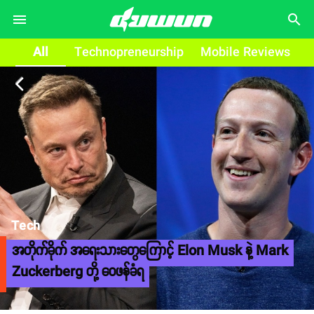
search
All
Technopreneurship
Mobile Reviews
arrow_back_ios
Tech
အတိုက်ခိုက် အရေးသားတွေကြောင့် Elon Musk နဲ့ Mark
Zuckerberg တို့ ဝေဖန်ခံရ