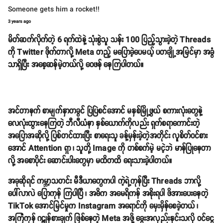
Someone gets him a rocket!!
3 years ago
မိတ်ဆက်လိုက်တဲ့ 6 ရက်ထဲနဲ့ သုံးစွဲသူ သန်း 100 ပြည့်သွားခဲ့တဲ့ Threads
ကို Twitter ဖိုက်တာလို့ Meta တည့် မပြောခဲ့ပေမယ့် ပတချို့အမြင်မှာ အခွံ
သာရှိပြီး အစေ့ဆန်မဲ့တယ်လို့ ဝေဖန် နေကြပါတယ်။
အင်တာနက် စာမျက်နှာတခွင် ပြဲပြဲစင်အောင် မနှစ်မြို့ဖွယ် စကားလုံးတွေနဲ့
လေလုံးထွားနေကြတဲ့ ဘီလီယံနာ နှစ်ယောက်ကိုလည်း ရှက်စရာကောင်းတဲ့
အပြောအဆိုလို့ ပြစ်တင်ထားပြီး စာရေးသူ ခန့်မှန်းခဲ့တဲ့အတိုင်း လူစိတ်ဝင်စား
အောင် Attention ရှာ ၊ သူတို့ Image ကို တစ်စက်မဲ့ မငဲ့ဘဲ မာန်ပြုနေတာ
လို့ အစောပိုင်း ဆောင်းပါးတွေမှာ မထိတထိ ရေးသားခဲ့ပါတယ်။
အခုဆိုရင် ကမ္ဘာ့သတင်း မီဒီယာတွေကပါ ကဲ့ရဲ့ကုန်ပြီး Threads ဘာလို့
ပေါ်လာလဲ ပြောကုန် ကြပါပြီ ၊ အဓိက အမေရိကန် အစိုးရပါ ဖိအားပေးနေတဲ့
TikTok အောင်မြင်မှုက Instagram အရောင်ကို မှေးမှိန်စေခဲ့တယ် ၊
အကြံကုန် ဂဠုန်စားချက် ဖြစ်နေတဲ့ Meta အဖို့ ခွေးအလှည်းနှင်းသလို ဝင်ငွေ