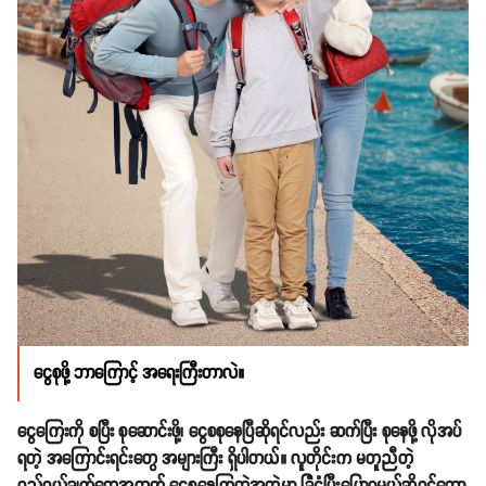
ငွေစုဖို့ ဘာကြောင့် အရေးကြီးတာလဲ။
ငွေကြေးကို စပြီး စုဆောင်းဖို့၊ ငွေစစုနေပြီဆိုရင်လည်း ဆက်ပြီး စုနေဖို့ လိုအပ်
ရတဲ့ အကြောင်းရင်းတွေ အများကြီး ရှိပါတယ်။ လူတိုင်းက မတူညီတဲ့