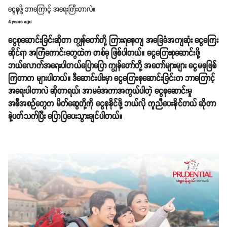
ငွေစုဖို့ ဘာကြောင့် အရေးကြီးတာလဲ။
4 years ago
ငွေစုဆောင်းခြင်းဆိုတာ ကျွန်တော်တို့ ကြားရနေကျ အခြေခံအကျဆုံး ငွေကြေး
ဆိုင်ရာ အကြံကောင်းတွေထဲက တစ်ခု ဖြစ်ပါတယ်။ ငွေကြေးစုဆောင်းဖို့
ဘယ်လောက်အရေးပါတယ်ပြောပြော ကျွန်တော်တို့ အတော်များများ ငွေမစုဖြစ်
ကြတာက များပါတယ်။ ဒီဆောင်းပါးမှာ ငွေကြေးစုဆောင်းခြင်းက ဘာကြောင့်
အရေးပါတာလဲ ဆိုတာရယ်၊ အာမခံအကာအကွယ်ပါတဲ့ ငွေစုဆောင်းမှု
အစီအစဉ်တွေက မိတ်ဆွေတို့ကို ငွေစုနိုင်ဖို့ ဘယ်လို ကူညီပေးနိုင်တယ် ဆိုတာ
နဲ့ပတ်သက်ပြီး ပြောပြပေးသွားချင်ပါတယ်။