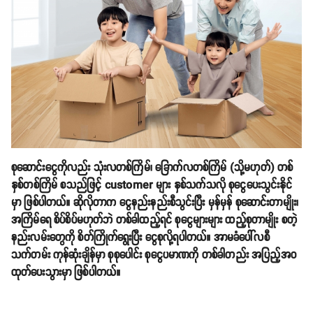
စုဆောင်းငွေကိုလည်း သုံးလတစ်ကြိမ်၊ ခြောက်လတစ်ကြိမ် (သို့မဟုတ်) တစ်
နှစ်တစ်ကြိမ် စသည်ဖြင့် customer များ နှစ်သက်သလို စုငွေပေး
သွင်း
နိုင်
မှာ ဖြစ်ပါတယ်။ ဆိုလိုတာက ငွေနည်းနည်းစီ
သွင်း
ပြီး မှန်မှန် စုဆောင်းတာမျိုး၊
အကြိမ်ရေ စိပ်စိပ်မဟုတ်ဘဲ တစ်ခါထည့်ရင် စုငွေများများ ထည့်စုတာမျိုး စတဲ့
နည်းလမ်းတွေကို စိတ်ကြိုက်ရွေးပြီး ငွေစုလို့ရပါတယ်။ အာမခံပေါ်လစီ
သက်တမ်း ကုန်ဆုံးချိန်မှာ စုစုပေါင်း စုငွေပမာဏကို တစ်ခါတည်း အပြည့်အဝ
ထုတ်ပေးသွားမှာ ဖြစ်ပါတယ်။