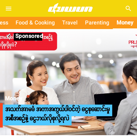
search
ness
Food & Cooking
Travel
Parenting
Money
Sponsored
arrow_back_ios
Money
အသက်အာမခံ အကာအကွယ်ပါဝင်တဲ့ ငွေစုဆောင်းမှု
အစီအစဉ်နဲ့ ငွေဘယ်လိုစုလို့ရလဲ