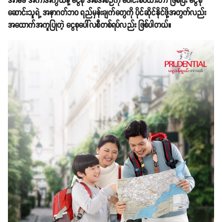
အာမခံ အကာအကွယ်နဲ့ ငွေစု အစီအစဉ်ကို ပေါင်းစပ်ထားတာ ဖြစ်ပြီး ငွေစု
ဆောင်းသူရဲ့ အနာဂတ်ဘဝ ရည်မှန်းချက်တွေကို ပိုင်ဆိုင်နိုင်ဖို့အတွက်လည်း
အထောက်အကူပြုတဲ့ ငွေစုပေါ်လစီတစ်ရပ်လည်း ဖြစ်ပါတယ်။