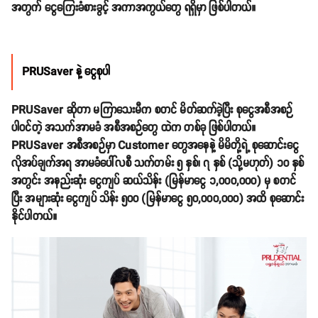
အတွက် ငွေကြေးခံစားခွင့် အကာအကွယ်တွေ ရရှိမှာ ဖြစ်ပါတယ်။
PRUSaver နဲ့ ငွေစုပါ
PRUSaver ဆိုတာ မကြာသေးမီက စတင် မိတ်ဆက်ခဲ့ပြီး စုငွေအစီအစဉ်
ပါဝင်တဲ့ အသက်အာမခံ အစီအစဉ်တွေ ထဲက တစ်ခု ဖြစ်ပါတယ်။
PRUSaver အစီအစဉ်မှာ Customer တွေအနေနဲ့ မိမိတို့ရဲ့ စုဆောင်းငွေ
လိုအပ်ချက်အရ အာမခံပေါ်လစီ သက်တမ်း ၅ နှစ်၊ ၇ နှစ် (သို့မဟုတ်) ၁၀ နှစ်
အတွင်း အနည်းဆုံး ငွေကျပ် ဆယ်သိန်း (မြန်မာငွေ ၁,၀၀၀,၀၀၀) မှ စတင်
ပြီး အများဆုံး ငွေကျပ် သိန်း ၅၀၀ (မြန်မာငွေ ၅၀,၀၀၀,၀၀၀) အထိ စုဆောင်း
နိုင်ပါတယ်။