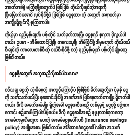
ရည်ရွယ်ချက်တွေအတွက် ငွေစုနေကြတဲ့အထဲမှာ ခြုံငုံပြီးပြောရမယ်ဆိုရင်တော့
အခက်အခဲနဲ့ မကြုံရဖို့အတွက်ပဲ ဖြစ်ဖြစ်၊ ကိုယ်လိုချင်တဲ့အရာကို
ပြီးမြောက်အောင် လုပ်နိုင်ဖို့ပဲ ဖြစ်ဖြစ် ငွေစုထား တဲ့ အတွက် အနာဂတ်မှာ
အကျိုးရှိချင်လို့ စုကြတာပါ။
ကိုယ့်မှာ ရည်မှန်းချက်၊ ပန်းတိုင် သတ်မှတ်ထားပြီး ငွေစုရင် စုရတာ ပိုလွယ်ပါ
တယ်။ ဥပမာ - အိမ်ထောင်ပြုဖို့၊ ကလေးယူဖို့၊ အိမ်ပြင်ဖို့ ဒါမှမဟုတ် ကိုယ်ဝယ်
စီးချင်တဲ့ ကားလေးတစ်စီးကို ဝယ်စီးနိုင်ဖို့ စတဲ့ ရည်မှန်းချက် ပန်းတိုင်မျိုးတွေ
ဖြစ်ပါတယ်။
ငွေစုဖို့အတွက် အကူအညီလိုအပ်ပါသလား?
ဝင်သမျှ ငွေကို သုံးမိနေတဲ့ အကျင့်ကြောင့်ပဲ ဖြစ်ဖြစ် မိတ်ဆွေတို့မှာ ပုံမှန် ငွေ
ကို သတ်သတ်ဖယ်ပြီး စုဆောင်းနိုင်ဖို့ အခက်အခဲ ဖြစ်နေတတ်တာမျိုး ရှိတတ်ပါ
တယ်။ ဒီလို အခက်အခဲမျိုး ရှိတဲ့အခါ ငွေစုအစီအစဉ် တစ်ခုခုနဲ့ ငွေစုဖို့ စဉ်းစား
ကောင်း စဉ်းစားမိကြပါလိမ့်မယ်။ ဒီလို ငွေစုအစီအစဉ် နမူနာတစ်ခုကတော့
အာမခံကုမ္ပဏီတွေက ပေးတဲ့ အာမခံငွေစုပေါ်လစီ (insurance savings
policy) အမျိုးအစား ဖြစ်ပါတယ်။ အဲဒီအာမခံငွေစုပေါ်လစီမှာ အသက်