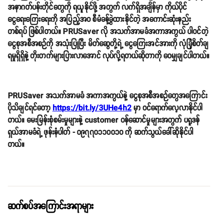
အနာဂတ်ပန်းတိုင်တွေကို ရယူနိုင်ဖို့ အတွက် လက်ရှိအချိန်မှာ ကိုယ်ပိုင်
ငွေရေးကြေးရေးကို အပြည့်အဝ စီမံခန့်ခွဲထားနိုင်တဲ့ အကောင်းဆုံးနည်း
တစ်ရပ် ဖြစ်ပါတယ်။ PRUSaver လို အသက်အာမခံအကာအကွယ် ပါဝင်တဲ့
ငွေစုအစီအစဉ်ကို အသုံးပြုပြီး မိတ်ဆွေတို့ရဲ့ ငွေကြေးအင်အားကို လုံခြုံစိတ်ချ
ရမှုရှိရှိနဲ့ တိုးတက်များပြားလာအောင် လုပ်လို့ရတယ်ဆိုတာကို ဝေမျှချင်ပါတယ်။
PRUSaver အသက်အာမခံ အကာအကွယ်နဲ့ ငွေစုအစီအစဉ်တွေအကြောင်း
ပိုသိချင်ရင်တော့
https://bit.ly/3UHe4h2
မှာ ဝင်ရောက်လေ့လာနိုင်ပါ
တယ်။ မေးမြန်းစုံစမ်းမှုများနဲ့ customer ဝန်ဆောင်မှုများအတွက် ပရူဒန်
ရှယ်အာမခံရဲ့ ဖုန်းနံပါတ် - ၀၉၇၇၀၁၁၀၀၁၀ ကို ဆက်သွယ်ခေါ်ဆိုနိုင်ပါ
တယ်။
ဆက်စပ်အကြောင်းအရာများ