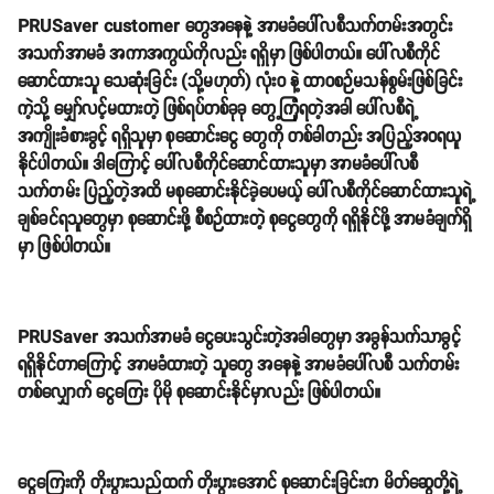
PRUSaver customer တွေအနေနဲ့ အာမခံပေါ်လစီသက်တမ်းအတွင်း
အသက်အာမခံ အကာအကွယ်ကိုလည်း ရရှိမှာ ဖြစ်ပါတယ်။ ပေါ်လစီကိုင်
ဆောင်ထားသူ သေဆုံးခြင်း (သို့မဟုတ်) လုံးဝ နဲ့ ထာဝစဉ်မသန်စွမ်းဖြစ်ခြင်း
ကဲ့သို့ မျှော်လင့်မထားတဲ့ ဖြစ်ရပ်တစ်ခုခု တွေ့ကြုံရတဲ့အခါ ပေါ်လစီရဲ့
အကျိုးခံစားခွင့် ရရှိသူမှာ စုဆောင်းငွေ တွေကို တစ်ခါတည်း အပြည့်အဝရယူ
နိုင်ပါတယ်။ ဒါကြောင့် ပေါ်လစီကိုင်ဆောင်ထားသူမှာ အာမခံပေါ်လစီ
သက်တမ်း ပြည့်တဲ့အထိ မစုဆောင်းနိုင်ခဲ့ပေမယ့် ပေါ်လစီကိုင်ဆောင်ထားသူရဲ့
ချစ်ခင်ရသူတွေမှာ စုဆောင်းဖို့ စီစဉ်ထားတဲ့ စုငွေတွေကို ရရှိနိုင်ဖို့ အာမခံချက်ရှိ
မှာ ဖြစ်ပါတယ်။
PRUSaver အသက်အာမခံ ငွေပေးသွင်းတဲ့အခါတွေမှာ အခွန်သက်သာခွင့်
ရရှိနိုင်တာကြောင့် အာမခံထားတဲ့ သူတွေ အနေနဲ့ အာမခံပေါ်လစီ သက်တမ်း
တစ်လျှောက် ငွေကြေး ပိုမို စုဆောင်းနိုင်မှာလည်း ဖြစ်ပါတယ်။
ငွေကြေးကို တိုးပွားသည်ထက် တိုးပွားအောင် စုဆောင်းခြင်းက မိတ်ဆွေတို့ရဲ့