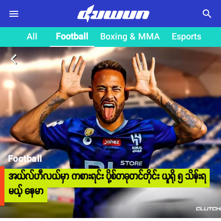
search
All
Football
Boxing & MMA
Esports
arrow_back_ios
Football
အယ်လ်ဟီလယ်မှာ ကစားရင်း ပို့စ်တခုတင်တိုင်း ယူရို ၅ သိန်းရ
မယ့် နေမာ