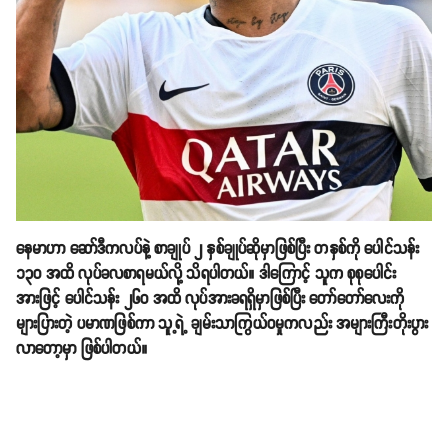
နေမာဟာ ဆော်ဒီကလပ်နဲ့ စာချုပ် ၂ နှစ်ချုပ်ဆိုမှာဖြစ်ပြီး တနှစ်ကို ပေါင်သန်း
၁၃၀ အထိ လုပ်ခလစာရမယ်လို့ သိရပါတယ်။ ဒါကြောင့် သူက စုစုပေါင်း
အားဖြင့် ပေါင်သန်း ၂၆၀ အထိ လုပ်အားခရရှိမှာဖြစ်ပြီး တော်တော်လေးကို
များပြားတဲ့ ပမာဏဖြစ်ကာ သူ့ရဲ့ ချမ်းသာကြွယ်၀မှုကလည်း အများကြီးတိုးပွား
လာတော့မှာ ဖြစ်ပါတယ်။