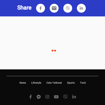
Share
email
News
Lifestyle
Cele Yatkwat
Sports
Tech