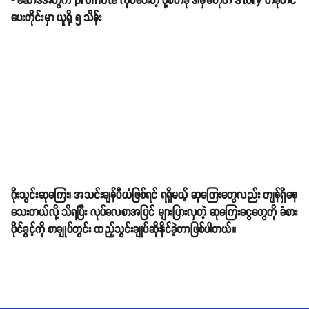
- ဆော်ဒီအတွက် promote လုပ်ပေးတဲ့ ပို့စ်တခု ဒါမှမဟုတ် Story တခုတင်
ပေးတိုင်းမှာ ယူရို ၅ သိန်း
ဂိုးသွင်းဆုကြေး၊ အသင်းချန်ပီယံဖြစ်ရင် ရရှိမယ့် ဆုကြေးတွေလည်း ကျန်ရှိနေ
သေးတယ်လို့ သိရပြီး လုပ်ခလစာအပြင် များပြားလှတဲ့ ဆုကြေးငွေတွေကို ခံစား
ပိုင်ခွင့်ကို စာချုပ်တွင်း ထည့်သွင်းချုပ်ဆိုနိုင်ခဲ့တာဖြစ်ပါတယ်။