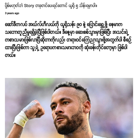
ပို့စ်မဟုတ်ဘဲ Story တခုတင်ပေးရင်တောင် ယူရို ၅ သိန်းရမှာပါ။
3 years ago
ဆော်ဒီကလပ် အယ်လ်ဟီလယ်ကို ယူရိုသန်း ၉၀ နဲ့ ပြောင်းရွှေ့ဖို့ နေမာက
သဘောတူညီမှုရရှိခဲ့ပြီဖြစ်ပါတယ်။ ဒီနေ့မှာ ဆေးစစ်သွားမှာဖြစ်ပြီး အသင်းရဲ့
ကစားသမားဖြစ်လာပြီဆိုတာကိုလည်း တရားဝင်ကြေညာသွားဖို့အတွက်ပါ စီစဉ်
ထားပြီးဖြစ်ကာ သူ့ရဲ့ ဥရောပကစားသမားဘ၀ကို ဆုံးခန်းတိုင်တော့မှာ ဖြစ်ပါ
တယ်။