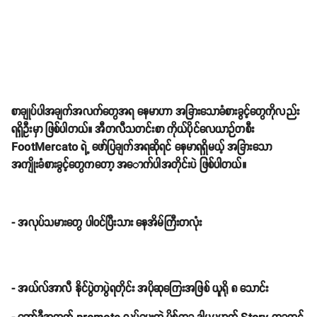
စာချုပ်ပါအချက်အလက်တွေအရ နေမာဟာ အခြားသောခံစားခွင့်တွေကိုလည်း
ရရှိဦးမှာ ဖြစ်ပါတယ်။ အီတလီသတင်းစာ ကိုယ်ပိုင်လေယာဉ်တစီး
FootMercato ရဲ့ ဖော်ပြချက်အရဆိုရင် နေမာရရှိမယ့် အခြားသော
အကျိုးခံစားခွင့်တွေကတော့ အ​ောက်ပါအတိုင်းပဲ ဖြစ်ပါတယ်။
- အလုပ်သမားတွေ ပါဝင်ပြီးသား နေအိမ်ကြီးတလုံး
- အယ်လ်အာလီ နိုင်ပွဲတပွဲရတိုင်း အပိုဆုကြေးအဖြစ် ယူရို ၈ သောင်း