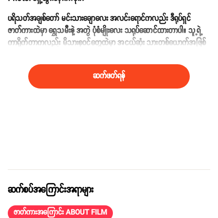
ပရိသတ်အချစ်တော် မင်းသားချောလေး အလင်းရောင်ကလည်း ဒီရုပ်ရှင်
ဇာတ်ကားထဲမှာ ရွှေသမီးနဲ့ အတွဲ ပုံစံမျိုးလေး သရုပ်ဆောင်ထားတာပါ။ သူ့ရဲ့
ကာရိုက်တာကလည်း မိသားစုဝင်တွေထဲမှာ အငယ်ဆုံး သားတစ်ယောက်အဖြစ်
ပါဝင်ခဲ့တယ်လို့ သိရပါတယ်။
ဆက်ဖတ်ရန်
ဆက်စပ်အကြောင်းအရာများ
ဇာတ်ကားအကြောင်း ABOUT FILM