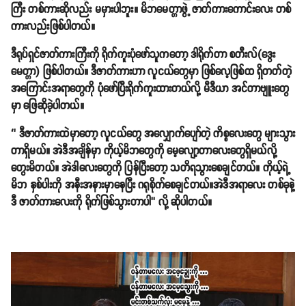
ကြီး တစ်ကားဆိုလည်း မမှားပါဘူး။ မိဘမေတ္တာဖွဲ့ ဇာတ်ကားကောင်းလေး တစ်
ကားလည်းဖြစ်ပါတယ်။
ဒီရုပ်ရှင်ဇာတ်ကားကြီးကို ရိုက်ကူးပုံဖော်သူကတော့ ဒါရိုက်တာ စတီးလ်(ဒွေး
မေတ္တာ) ဖြစ်ပါတယ်။ ဒီဇာတ်ကားဟာ လူငယ်တွေမှာ ဖြစ်လေ့ဖြစ်ထ ရှိတတ်တဲ့
အကြောင်းအရာတွေကို ပုံဖော်ပြီးရိုက်ကူးထားတယ်လို့ မီဒီယာ အင်တာဗျူးတွေ
မှာ ဖြေဆိုခဲ့ပါတယ်။
‘’ ဒီဇာတ်ကားထဲမှာတော့ လူငယ်တွေ အလျှောက်ပျော်တဲ့ ကိစ္စလေးတွေ များသွား
တာရှိမယ်။ အဲဒီအချိန်မှာ ကိုယ့်မိဘတွေကို မေ့လျော့တာလေးတွေရှိမယ်လို့
တွေးမိတယ်။ အဲဒါလေးတွေကို ပြန်ပြီးတော့ သတိရသွားစေချင်တယ်။ ကိုယ့်ရဲ့
မိဘ နှစ်ပါးကို အနီးအနားမှာနေပြီး ဂရုစိုက်စေချင်တယ်။အဲဒီအရာလေး တစ်ခုနဲ့
ဒီ ဇာတ်ကားလေးကို ရိုက်ဖြစ်သွားတာပါ’’ လို့ ဆိုပါတယ်။