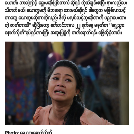
ယောက်၊ ဘာကြောင့် ချွေးမဆိုးဖြစ်တာလဲ ဆိုရင် ကိုယ်ချင်းစာပြီး နားလည်ပေး
သိတတ်မယ်၊ ယောက္ခမကို မိဘအရာ ထားမယ်ဆိုရင် ဒါတွေက မဖြစ်လာသင့်
တာတွေ ယောက္ခမဆိုတာကိုလည်း ဒီလို မလုပ်သင့်ဘူးဆိုတာကို ပညာပေးထား
တဲ့ ဇာတ်ကားပါ’’ ဆိုပြီးတော့ စက်တင်ဘာလ ၂၂ ရက်နေ့ မနက်က ‘’ရှေ့သွား
နောက်လိုက်’’ရုပ်ရှင်ကားကြီး အထူးပြပွဲကို တက်ရောက်ရင်း ဖြေဆိုခဲ့တာပါ။
Photo: ရှေ့သွားနောက်လိုက်