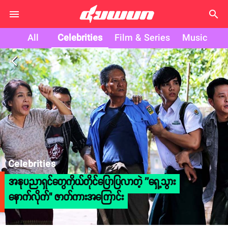
search
All
Celebrities
Film & Series
Music
arrow_back_ios
Celebrities
အနုပညာရှင်တွေကိုယ်တိုင်ပြောပြလာတဲ့ ''ရှေ့သွား
နောက်လိုက်" ဇာတ်ကားအကြောင်း