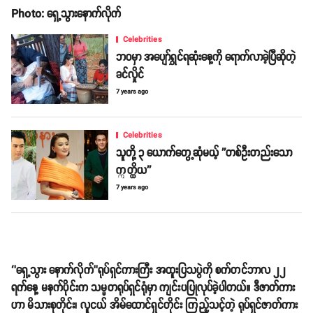
Photo: ရှေ့သွားနောက်လိုက်
Celebrities
ဘဝမှာ အပျော်ရွှင်ရဆုံးနေ့ကို ရောက်လာခဲ့ပြီဆိုတဲ့
ခင်လှိုင်
7 years ago
Celebrities
သူတို့ ၃ ယောက်တွေ့ဆုံမယ့် ''တစ်ဦးတည်းသော
ဣတ္ထိယ''
7 years ago
‘’ရှေ့သွား နောက်လိုက်’’ရုပ်ရှင်ကားကြီး အထူးပြသပွဲကို စက်တင်ဘာလ ၂၂
ရက်နေ့ မနက်ပိုင်းက သမ္မတရုပ်ရှင်ရုံမှာ ကျင်းပပြုလုပ်ခဲ့ပါတယ်။ ဒီဇာတ်ကား
ဟာ မိသားစုတိုင်း၊ လူငယ် အိမ်ထောင်ရှင်တိုင်း ကြည့်သင့်တဲ့ ရုပ်ရှင်ဇာတ်ကား