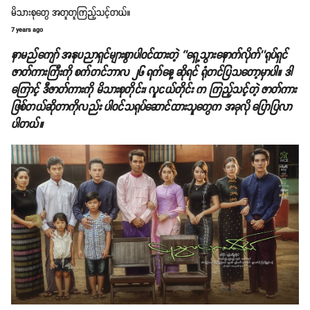
မိသားစုတွေ အတူတူကြည့်သင့်တယ်။
7 years ago
နာမည်ကျော် အနုပညာရှင်များစွာပါဝင်ထားတဲ့ ‘’ရှေ့သွားနောက်လိုက်’’ရုပ်ရှင်
ဇာတ်ကားကြီးကို စက်တင်ဘာလ ၂၆ ရက်နေ့ ဆိုရင် ရုံတင်ပြသတော့မှာပါ။ ဒါ
ကြောင့် ဒီဇာတ်ကားကို မိသားစုတိုင်း၊ လူငယ်တိုင်း က ကြည့်သင့်တဲ့ ဇာတ်ကား
ဖြစ်တယ်ဆိုတာကိုလည်း ပါဝင်သရုပ်ဆောင်ထားသူတွေက အခုလို ပြောပြလာ
ပါတယ်။