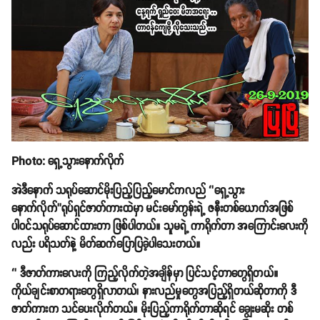
Photo: ရှေ့သွားနောက်လိုက်
အဲဒီနောက် သရုပ်ဆောင်မိုးပြည့်ပြည့်မောင်ကလည် ‘’ရှေ့သွား
နောက်လိုက်’’ရုပ်ရှင်ဇာတ်ကားထဲမှာ မင်းမော်ကွန်းရဲ့ ဇနီးတစ်ယောက်အဖြစ်
ပါဝင်သရုပ်ဆောင်ထားတာ ဖြစ်ပါတယ်။ သူမရဲ့ ကာရိုက်တာ အကြောင်းလေးကို
လည်း ပရိသတ်နဲ့ မိတ်ဆက်ပြောပြခဲ့ပါသေးတယ်။
‘’ ဒီဇာတ်ကားလေးကို ကြည့်လိုက်တဲ့အချိန်မှာ ပြင်သင့်တာတွေရှိတယ်။
ကိုယ်ချင်းစာတရားတွေရှိလာတယ်၊ နားလည်မှုတွေအပြည့်ရှိတယ်ဆိုတာကို ဒီ
ဇာတ်ကားက သင်ပေးလိုက်တယ်။ မိုးပြည့်ကာရိုက်တာဆိုရင် ချွေးမဆိုး တစ်