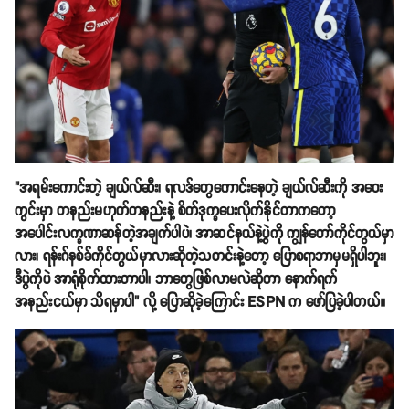
"အရမ်းကောင်းတဲ့ ချယ်လ်ဆီး၊ ရလဒ်တွေကောင်းနေတဲ့ ချယ်လ်ဆီးကို အဝေး
ကွင်းမှာ တနည်းမဟုတ်တနည်းနဲ့ စိတ်ဒုက္ခပေးလိုက်နိုင်တာကတော့
အပေါင်းလက္ခဏာဆန်တဲ့အချက်ပါပဲ၊ အာဆင်နယ်နဲ့ပွဲကို ကျွန်တော်ကိုင်တွယ်မှာ
လား၊ ရန်းဂ်နစ်ခ်ကိုင်တွယ်မှာလားဆိုတဲ့သတင်းနဲ့တော့ ပြောစရာဘာမှမရှိပါဘူး၊
ဒီပွဲကိုပဲ အာရုံစိုက်ထားတာပါ၊ ဘာတွေဖြစ်လာမလဲဆိုတာ နောက်ရက်
အနည်းငယ်မှာ သိရမှာပါ" လို့ ပြောဆိုခဲ့ကြောင်း ESPN က ဖော်ပြခဲ့ပါတယ်။