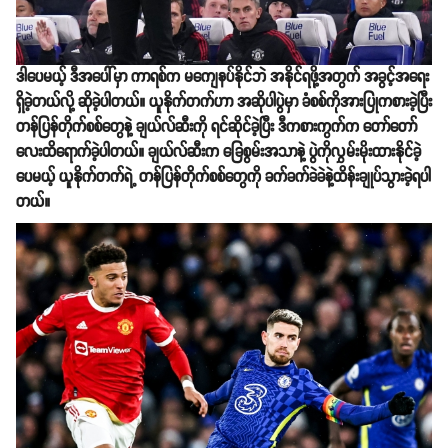
ဒါပေမယ့် ဒီအပေါ်မှာ ကာရစ်က မကျေနပ်နိုင်ဘဲ အနိုင်ရဖို့အတွက် အခွင့်အရေး
ရှိခဲ့တယ်လို့ ဆိုခဲ့ပါတယ်။ ယူနိုက်တက်ဟာ အဆိုပါပွဲမှာ ခံစစ်ကိုအားပြုကစားခဲ့ပြီး
တန်ပြန်တိုက်စစ်တွေနဲ့ ချယ်လ်ဆီးကို ရင်ဆိုင်ခဲ့ပြီး ဒီကစားကွက်က တော်တော်
လေးထိရောက်ခဲ့ပါတယ်။ ချယ်လ်ဆီးက ခြေစွမ်းအသာနဲ့ ပွဲကိုလွှမ်းမိုးထားနိုင်ခဲ့
ပေမယ့် ယူနိုက်တက်ရဲ့ တန်ပြန်တိုက်စစ်တွေကို ခက်ခက်ခဲခဲနဲ့ထိန်းချုပ်သွားခဲ့ရပါ
တယ်။