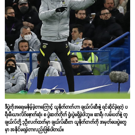
ဒီပွဲကိုအရေးမနိမ့်ခဲ့တာကြောင့် ယူနိုက်တက်ဟာ ချယ်လ်ဆီးနဲ့ ရင်ဆိုင်ခဲ့ရတဲ့ ပ
ရီးမီးယားလိဂ်နောက်ဆုံး ၈ ပွဲဆက်တိုက် ရှုံးပွဲမရှိခဲ့ပါဘူး။ ဆာရီ၊ လမ်းပတ်နဲ့ တူ
ချယ်လ်တို့ ၃ဦးလက်ထက်မှာ ချယ်လ်ဆီးက ယူနိုက်တက်ကို အမှတ်ပေးပွဲတွေ
မှာ အနိုင်မရခဲ့တာလည်းဖြစ်ပါတယ်။