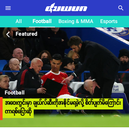
search
All
Football
Boxing & MMA
Esports
Featured
arrow_back_ios
Football
အဝေးကွင်းမှာ ချယ်လ်ဆီးကိုအနိုင်မရခဲ့လို့ စိတ်ပျက်မိကြောင်း
ကာရစ်ပြောဆို