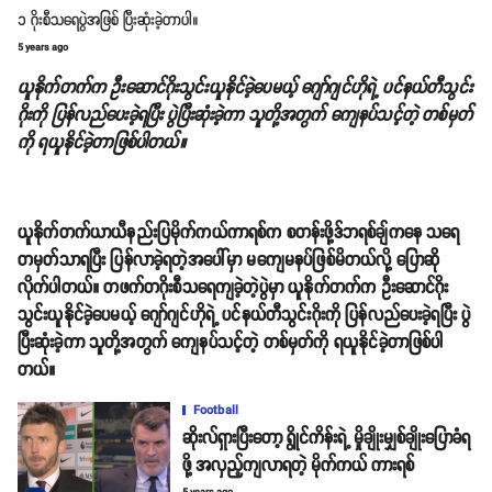
၁ ဂိုးစီသရေပွဲအဖြစ် ပြီးဆုံးခဲ့တာပါ။
5 years ago
ယူနိုက်တက်က ဦးဆောင်ဂိုးသွင်းယူနိုင်ခဲ့ပေမယ့် ဂျော်ဂျင်ဟိုရဲ့ ပင်နယ်တီသွင်း
ဂိုးကို ပြန်လည်ပေးခဲ့ရပြီး ပွဲပြီးဆုံးခဲ့ကာ သူတို့အတွက် ကျေနပ်သင့်တဲ့ တစ်မှတ်
ကို ရယူနိုင်ခဲ့တာဖြစ်ပါတယ်။
ယူနိုက်တက်ယာယီနည်းပြမိုက်ကယ်ကာရစ်က စတန်းဖို့ဒ်ဘရစ်ချ်ကနေ သရေ
တမှတ်သာရပြီး ပြန်လာခဲ့ရတဲ့အပေါ်မှာ မကျေမနပ်ဖြစ်မိတယ်လို့ ပြောဆို
လိုက်ပါတယ်။ တဖက်တဂိုးစီသရေကျခဲ့တဲ့ပွဲမှာ ယူနိုက်တက်က ဦးဆောင်ဂိုး
သွင်းယူနိုင်ခဲ့ပေမယ့် ဂျော်ဂျင်ဟိုရဲ့ ပင်နယ်တီသွင်းဂိုးကို ပြန်လည်ပေးခဲ့ရပြီး ပွဲ
ပြီးဆုံးခဲ့ကာ သူတို့အတွက် ကျေနပ်သင့်တဲ့ တစ်မှတ်ကို ရယူနိုင်ခဲ့တာဖြစ်ပါ
တယ်။
Football
ဆိုးလ်ရှားပြီးတော့ ရွိုင်ကိန်းရဲ့ မှိုချိုးမျှစ်ချိုးပြောခံရ
ဖို့ အလှည့်ကျလာရတဲ့ မိုက်ကယ် ကားရစ်