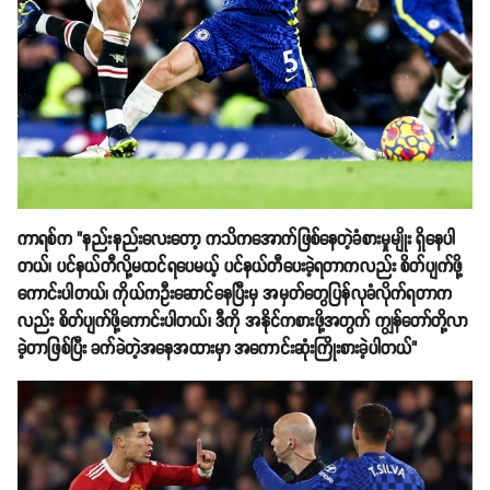
ကာရစ်က "နည်းနည်းလေးတော့ ကသိကအောက်ဖြစ်နေတဲ့ခံစားမှုမျိုး ရှိနေပါ
တယ်၊ ပင်နယ်တီလို့မထင်ရပေမယ့် ပင်နယ်တီပေးခဲ့ရတာကလည်း စိတ်ပျက်ဖို့
ကောင်းပါတယ်၊ ကိုယ်ကဦးဆောင်နေပြီးမှ အမှတ်တွေပြန်လုခံလိုက်ရတာက
လည်း စိတ်ပျက်ဖို့ကောင်းပါတယ်၊ ဒီကို အနိုင်ကစားဖို့အတွက် ကျွန်တော်တို့လာ
ခဲ့တာဖြစ်ပြီး ခက်ခဲတဲ့အနေအထားမှာ အကောင်းဆုံးကြိုးစားခဲ့ပါတယ်"