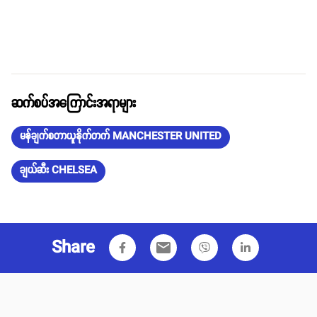
ဆက်စပ်အကြောင်းအရာများ
မန်ချက်စတာယူနိုက်တက် MANCHESTER UNITED
ချယ်ဆီး CHELSEA
Share
email