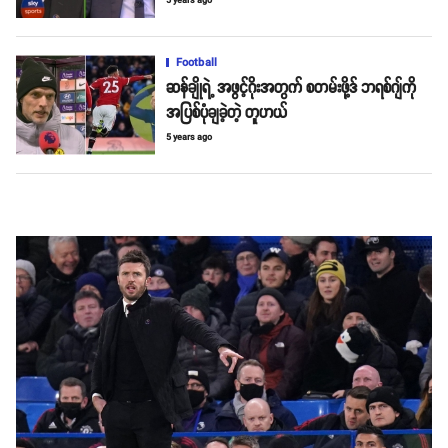
5 years ago
Football
ဆန်ချိုရဲ့ အဖွင့်ဂိုးအတွက် စတမ်းဖို့ဒ် ဘရစ်ဂျ်ကို
အပြစ်ပုံချခဲ့တဲ့ တူဟယ်
5 years ago