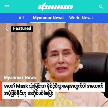
search
All
Myanmar News
World News
Featured
arrow_back_ios
Myanmar News
အဝတ် Mask သုံးခြင်းက နိုင်ငံ့စီးပွားရေးအတွက်ပါ အထောက်
အပံ့ဖြစ်နိုင်ဟု အတိုင်ပင်ခံပြော