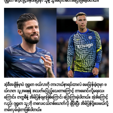
ဂျရူးက လေ့ကျင့်ခန်းအပြီးမှာ သူနဲ့ သွားရောက်စကားပြောဖြစ်ခဲ့ပါတယ်။
အဲ့ဒီအချိန်မှာပဲ ဂျရူးက ဗယ်လာကို ကားဘယ်နားရပ်ထားလဲ မေးမြန်းခဲ့ရာမှာ ဗ
ယ်လာက သူ့အနေနဲ့ အသက်မပြည့်သေးတာကြောင့် ကားမောင်းလို့မရသေး
ကြောင်း၊ တက္ကစီနဲ့ အိမ်ပြန်ရမှာဖြစ်ကြောင်း ပြောကြားခဲ့ပါတယ်။ အဲ့ဒါကြောင့်
လည်း ဂျရူးက သူ့ကို ကလေးငယ်တစ်ယောက်လို ချီပိုးပြီး အိမ်ပြန်ပို့ပေးမယ်လို့
ကမ်းလှမ်းခဲ့တာဖြစ်ပါတယ်။