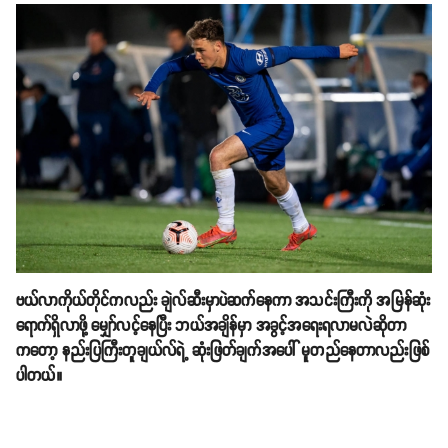
ဗယ်လာကိုယ်တိုင်ကလည်း ချဲလ်ဆီးမှာပဲဆက်နေကာ အသင်းကြီးကို အမြန်ဆုံး
ရောက်ရှိလာဖို့ မျှော်လင့်နေပြီး ဘယ်အချိန်မှာ အခွင့်အရေးရလာမလဲဆိုတာ
ကတော့ နည်းပြကြီးတူချယ်လ်ရဲ့ ဆုံးဖြတ်ချက်အပေါ် မူတည်နေတာလည်းဖြစ်
ပါတယ်။