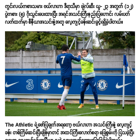
ကွင်းလယ်ကစားသမား ဗယ်လာဟာ ဒီရာသီမှာ ချဲလ်ဆီး ယူ- ၂၃ အတွက် (၁၂)
ပွဲကစား (၅) ဂိုးသွင်းပေးထားပြီး အရင်အသင်းကြီးနည်းပြဟောင်း လမ်းပတ်
လက်ထက်မှာ စီနီယာအသင်းနဲ့အတူ လေ့ကျင့်ခန်းဆင်းခွင့်ရရှိခဲ့ပါတယ်။
The Athletic ရဲ့ဖော်ပြချက်အရတော့ ဗယ်လာဟာ အသင်းကြီးနဲ့ လေ့ကျင့်
ခန်း တစ်ကြိမ်ဆင်းပြီးချိန်မှာတင် အထင်ကြီးလောက်စရာ ခြေစွမ်းကို ပြသခဲ့ပြီး