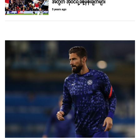
အတွက် အိုဝင်ရဲ့ခန့်မှန်းချက်များ
5 years ago