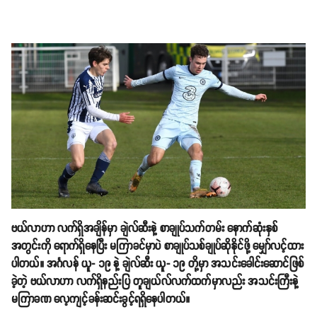
ဗယ်လာဟာ လက်ရှိအချိန်မှာ ချဲလ်ဆီးနဲ့ စာချုပ်သက်တမ်း နောက်ဆုံးနှစ်
အတွင်းကို ရောက်ရှိနေပြီး မကြာခင်မှာပဲ စာချုပ်သစ်ချုပ်ဆိုနိုင်ဖို့ မျှော်လင့်ထား
ပါတယ်။ အင်္ဂလန် ယူ- ၁၉ နဲ့ ချဲလ်ဆီး ယူ- ၁၉ တို့မှာ အသင်းခေါင်းဆောင်ဖြစ်
ခဲ့တဲ့ ဗယ်လာဟာ လက်ရှိနည်းပြ တူချယ်လ်လက်ထက်မှာလည်း အသင်းကြီးနဲ့
မကြာခဏ လေ့ကျင့်ခန်းဆင်းခွင့်ရရှိနေပါတယ်။