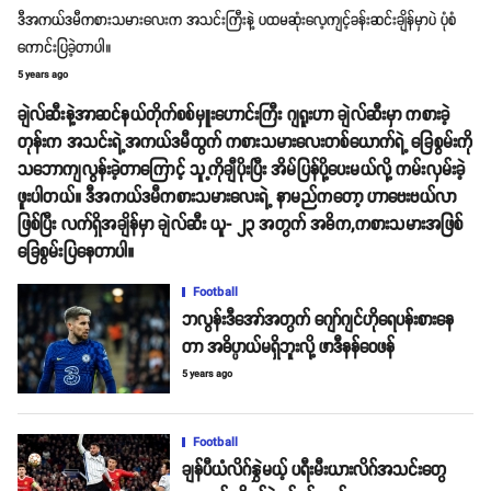
ဒီအကယ်ဒမီကစားသမားလေးက အသင်းကြီးနဲ့ ပထမဆုံးလေ့ကျင့်ခန်းဆင်းချိန်မှာပဲ ပုံစံ
ကောင်းပြခဲ့တာပါ။
5 years ago
ချဲလ်ဆီးနဲ့အာဆင်နယ်တိုက်စစ်မှူးဟောင်းကြီး ဂျရူးဟာ ချဲလ်ဆီးမှာ ကစားခဲ့
တုန်းက အသင်းရဲ့အကယ်ဒမီထွက် ကစားသမားလေးတစ်ယောက်ရဲ့ ခြေစွမ်းကို
သဘောကျလွန်းခဲ့တာကြောင့် သူ့ကိုချီပိုးပြီး အိမ်ပြန်ပို့ပေးမယ်လို့ ကမ်းလှမ်းခဲ့
ဖူးပါတယ်။ ဒီအကယ်ဒမီကစားသမားလေးရဲ့ နာမည်ကတော့ ဟာဗေးဗယ်လာ
ဖြစ်ပြီး လက်ရှိအချိန်မှာ ချဲလ်ဆီး ယူ- ၂၃ အတွက် အဓိက,ကစားသမားအဖြစ်
ခြေစွမ်းပြနေတာပါ။
Football
ဘလွန်းဒီအော်အတွက် ဂျော်ဂျင်ဟိုရေပန်းစားနေ
တာ အဓိပ္ပာယ်မရှိဘူးလို့ ဖာဒီနန်ဝေဖန်
5 years ago
Football
ချန်ပီယံလိဂ်နွှဲမယ့် ပရီးမီးယားလိဂ်အသင်းတွေ