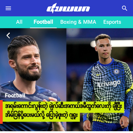
search
All
Football
Boxing & MMA
Esports
arrow_back_ios
Football
အရမ်းကောင်းလွန်းတဲ့ ချဲလ်ဆီးအကယ်ဒမီထွက်လေးကို ချီပြီး
အိမ်ပြန်ပို့ပေးမယ်လို့ ပြောခဲ့ဖူးတဲ့ ဂျရူး