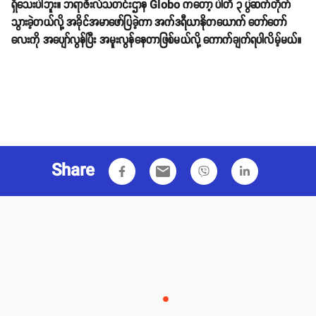
ရှိသေးပါဘူး။ ဘရာဇိးလ်သတင်းဌာန Globo ကတော့ ပါတီ ၃ ပွဲဆက်တိုက်
သွားခဲ့တယ်လို့ အခိုင်အမာဖော်ပြခဲ့ကာ အက်ဒရီယာနိုတယောက် တော်တော်
လေးကို အပျော်လွန်ပြီး အမူးလွန်နေတာဖြစ်မယ်လို့ ကောက်ချက်ရပါလိမ့်မယ်။
Share
email