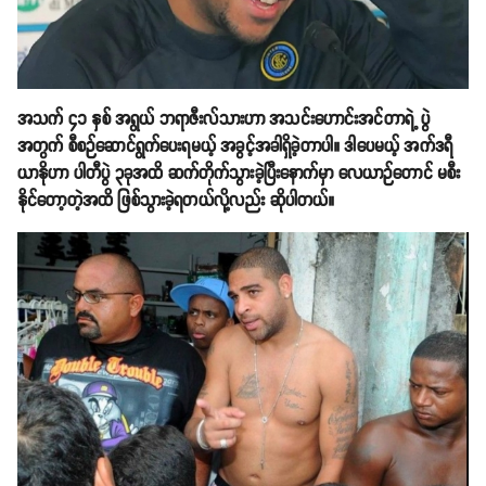
အသက် ၄၁ နှစ် အရွယ် ဘရာဇီးလ်သားဟာ အသင်းဟောင်းအင်တာရဲ့ ပွဲ
အတွက် စီစဉ်ဆောင်ရွက်ပေးရမယ့် အခွင့်အခါရှိခဲ့တာပါ။ ဒါပေမယ့် အက်ဒရီ
ယာနိုဟာ ပါတီပွဲ ၃ခုအထိ ဆက်တိုက်သွားခဲ့ပြီးနောက်မှာ လေယာဉ်တောင် မစီး
နိုင်တော့တဲ့အထိ ဖြစ်သွားခဲ့ရတယ်လို့လည်း ဆိုပါတယ်။