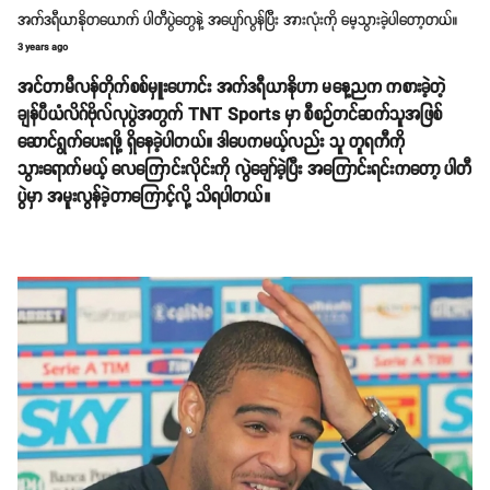
အက်ဒရီယာနိုတယောက် ပါတီပွဲတွေနဲ့ အပျော်လွန်ပြီး အားလုံးကို မေ့သွားခဲ့ပါတော့တယ်။
3 years ago
အင်တာမီလန်တိုက်စစ်မှူးဟောင်း အက်ဒရီယာနိုဟာ မနေ့ညက ကစားခဲ့တဲ့
ချန်ပီယံလိဂ်ဗိုလ်လုပွဲအတွက် TNT Sports မှာ စီစဉ်တင်ဆက်သူအဖြစ်
ဆောင်ရွက်ပေးရဖို့ ရှိနေခဲ့ပါတယ်။ ဒါပေကမယ့်လည်း သူ တူရကီကို
သွားရောက်မယ့် လေကြောင်းလိုင်းကို လွဲချော်ခဲ့ပြီး အကြောင်းရင်းကတော့ ပါတီ
ပွဲမှာ အမူးလွန်ခဲ့တာကြောင့်လို့ သိရပါတယ်။