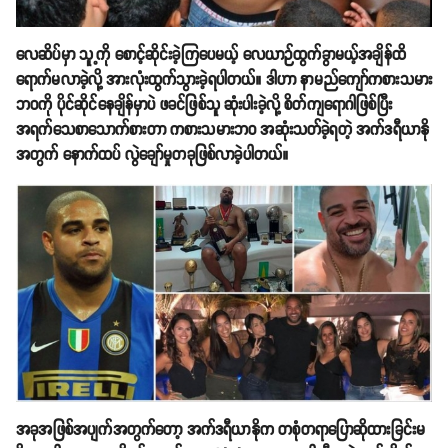
လေဆိပ်မှာ သူ့ကို စောင့်ဆိုင်းခဲ့ကြပေမယ့် လေယာဉ်ထွက်ခွာမယ့်အချိန်ထိ
ရောက်မလာခဲ့လို့ အားလုံးထွက်သွားခဲ့ရပါတယ်။ ဒါဟာ နာမည်ကျော်ကစားသမား
ဘ၀ကို ပိုင်ဆိုင်နေချိန်မှာပဲ ဖခင်ဖြစ်သူ ဆုံးပါးခဲ့လို့ စိတ်ကျရောဂါဖြစ်ပြီး
အရက်သေစာသောက်စားတာ ကစားသမားဘ၀ အဆုံးသတ်ခဲ့ရတဲ့ အက်ဒရီယာနို
အတွက် နောက်ထပ် လွဲချော်မှုတခုဖြစ်လာခဲ့ပါတယ်။
အခုအဖြစ်အပျက်အတွက်တော့ အက်ဒရီယာနိုက တစုံတရာပြောဆိုထားခြင်းမ