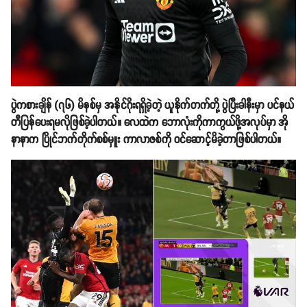
ပွဲကစားချိန် (၇၆) မိနစ်မှ အနိုင်ဂိုးရရှိခဲ့တဲ့ ယူနိုက်တက်တို့ ပွဲပြီးခါနီးမှာ ပင်နယ်
တီပြန်ပေးရမလိုဖြစ်ခဲ့ပါတယ်။ လေထဲက ဘောလုံးကိုကာကွယ်ဖို့အလုပ်မှာ အို
နာနာက ပြိုင်ဘက်တိုက်စစ်မှူး ကာလာဇစ်ကို ဝင်ဆောင့်မိခဲ့တာဖြစ်ပါတယ်။