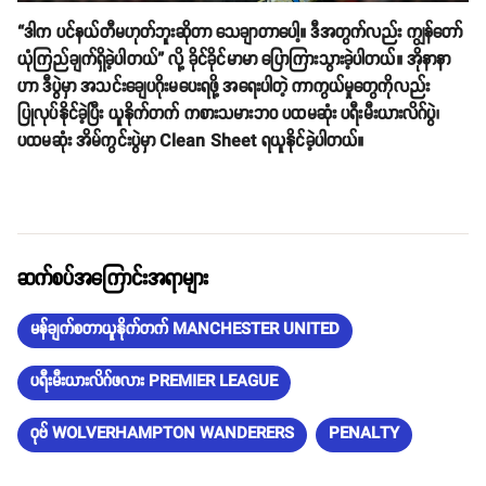
“ဒါက ပင်နယ်တီမဟုတ်ဘူးဆိုတာ သေချာတာပေါ့။ ဒီအတွက်လည်း ကျွန်တော်
ယုံကြည်ချက်ရှိခဲ့ပါတယ်” လို့ ခိုင်ခိုင်မာမာ ပြောကြားသွားခဲ့ပါတယ်။ အိုနာနာ
ဟာ ဒီပွဲမှာ အသင်းချေပဂိုးမပေးရဖို့ အရေးပါတဲ့ ကာကွယ်မှုတွေကိုလည်း
ပြုလုပ်နိုင်ခဲ့ပြီး ယူနိုက်တက် ကစားသမားဘဝ ပထမဆုံး ပရီးမီးယားလိဂ်ပွဲ၊
ပထမဆုံး အိမ်ကွင်းပွဲမှာ Clean Sheet ရယူနိုင်ခဲ့ပါတယ်။
ဆက်စပ်အကြောင်းအရာများ
မန်ချက်စတာယူနိုက်တက် MANCHESTER UNITED
ပရီးမီးယားလိဂ်ဖလား PREMIER LEAGUE
ဝုဗ် WOLVERHAMPTON WANDERERS
PENALTY