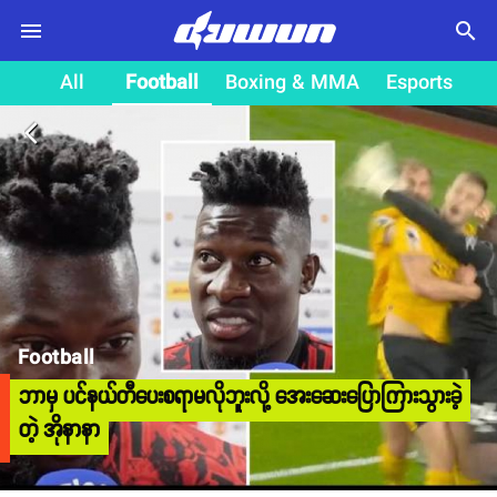
search
All
Football
Boxing & MMA
Esports
arrow_back_ios
Football
ဘာမှ ပင်နယ်တီပေးစရာမလိုဘူးလို့ အေးဆေးပြောကြားသွားခဲ့
တဲ့ အိုနာနာ