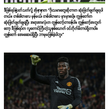
ဒီဖြစ်ရပ်နဲ့ပတ်သက်လို့ အိုနာနာက “ဂိုးသမားတွေဆိုတာက ဆုံးဖြတ်ချက်ချရပါ
တယ်။ တစ်ခါတလေ မှန်မယ်၊ တစ်ခါတလေ မှားမှာပေါ့။ ကျွန်တော်က
ဆုံးဖြတ်ချက်ချရပြီး အရာအားလုံးက ကျွန်တော့်တာဝန်ပါ။ ကျွန်တော့်အတွက်
တော့ ဒီဖြစ်ရပ်က လူကောင်ကြီးတဲ့သူနှစ်ယောက် ဝင်တိုက်မိတာပဲရှိတာပါ။
ကျွန်တော် အေးဆေးပဲရှိပြီး ဘာမှမဖြစ်ခဲ့ပါဘူး”