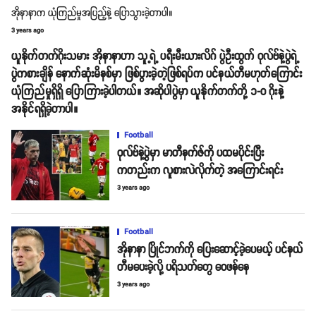
အိုနာနာက ယုံကြည်မှုအပြည့်နဲ့ ပြောသွားခဲ့တာပါ။
3 years ago
ယူနိုက်တက်ဂိုးသမား အိုနာနာဟာ သူ့ရဲ့ ပရီးမီးယားလိဂ် ပွဲဦးထွက် ဝုလ်ဗ်နဲ့ပွဲရဲ့
ပွဲကစားချိန် နောက်ဆုံးမိနစ်မှာ ဖြစ်ပွားခဲ့တဲ့ဖြစ်ရပ်က ပင်နယ်တီမဟုတ်ကြောင်း
ယုံကြည်မှုရှိရှိ ပြောကြားခဲ့ပါတယ်။ အဆိုပါပွဲမှာ ယူနိုက်တက်တို့ ၁-၀ ဂိုးနဲ့
အနိုင်ရရှိခဲ့တာပါ။
Football
ဝုလ်ဗ်နဲ့ပွဲမှာ မာတီနက်ဇ်ကို ပထမပိုင်းပြီး
ကတည်းက လူစားလဲလိုက်တဲ့ အကြောင်းရင်း
3 years ago
Football
အိုနာနာ ပြိုင်ဘက်ကို ပြေးဆောင့်ခဲ့ပေမယ့် ပင်နယ်
တီမပေးခဲ့လို့ ပရိသတ်တွေ ဝေဖန်နေ
3 years ago