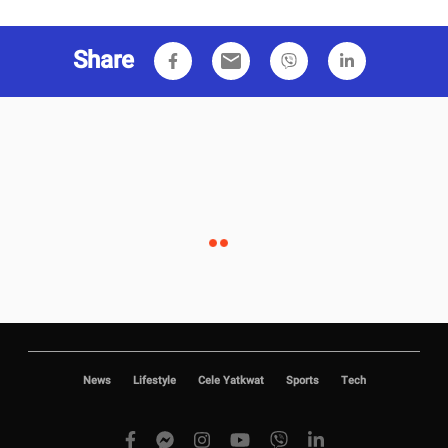
Share
email
News
Lifestyle
Cele Yatkwat
Sports
Tech