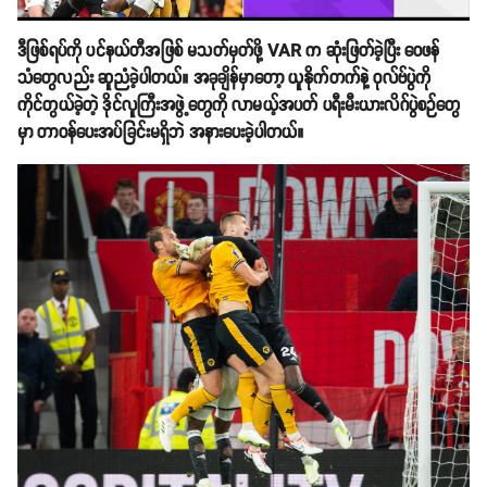
ဒီဖြစ်ရပ်ကို ပင်နယ်တီအဖြစ် မသတ်မှတ်ဖို့ VAR က ဆုံးဖြတ်ခဲ့ပြီး ဝေဖန်
သံတွေလည်း ဆူညံခဲ့ပါတယ်။ အခုချိန်မှာတော့ ယူနိုက်တက်နဲ့ ဝုလ်ဗ်ပွဲကို
ကိုင်တွယ်ခဲ့တဲ့ ဒိုင်လူကြီးအဖွဲ့တွေကို လာမယ့်အပတ် ပရီးမီးယားလိဂ်ပွဲစဉ်တွေ
မှာ တာဝန်ပေးအပ်ခြင်းမရှိဘဲ အနားပေးခဲ့ပါတယ်။