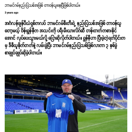
ဘာမင်ဂမ်နည်းပြသစ်အဖြစ် တာဝန်ယူနေပြီဖြစ်ပါတယ်။
3 years ago
အင်္ဂလန်ချန်ပီယံရှစ်ကလပ် ဘာမင်ဂမ်စီးတီးရဲ့ နည်းပြသစ်အဖြစ် တာဝန်ယူ
တော့မယ့် ဝိန်းရွန်နီက အသင်းကို ပရီးမီးယားလိဂ်ဆီ တန်းတက်ကစားနိုင်
အောင် လုပ်ပေးသွားမယ်လို့ ပြောဆိုလိုက်ပါတယ်။ ရွန်နီဟာ ပြီးခဲ့တဲ့ရက်ပိုင်းက
မှ ဒီစီယူနိုက်တက်နဲ့ လမ်းခွဲပြီး ဘာမင်ဂမ်နည်းပြသစ်ဖြစ်လာကာ ၃ နှစ်ခွဲ
စာချုပ်ချုပ်ဆိုခဲ့ပါတယ်။