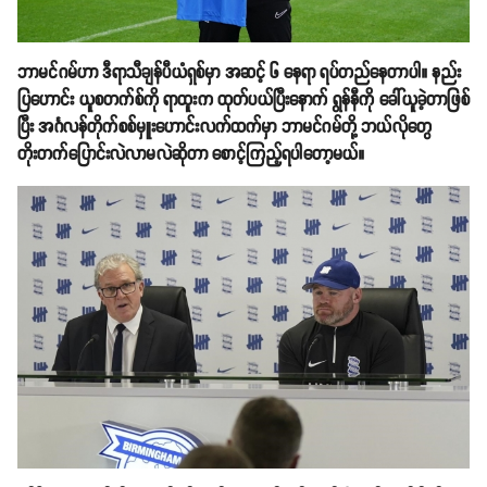
ဘာမင်ဂမ်ဟာ ဒီရာသီချန်ပီယံရှစ်မှာ အဆင့် ၆ နေရာ ရပ်တည်နေတာပါ။ နည်း
ပြဟောင်း ယူစတက်စ်ကို ရာထူးက ထုတ်ပယ်ပြီးနောက် ရွန်နီကို ခေါ်ယူခဲ့တာဖြစ်
ပြီး အင်္ဂလန်တိုက်စစ်မှူးဟောင်းလက်ထက်မှာ ဘာမင်ဂမ်တို့ ဘယ်လိုတွေ
တိုးတက်ပြောင်းလဲလာမလဲဆိုတာ စောင့်ကြည့်ရပါတော့မယ်။