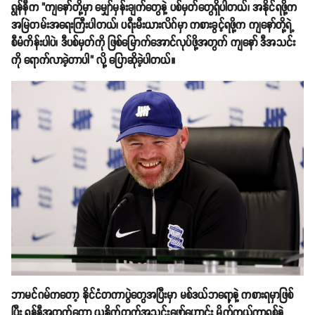
ရွန်နီက "ကျနော်တို့မှာ မျှော်မှန်းချက်တွေနဲ့ ပစ်မှတ်တွေရှိပါတယ်၊ အနိုင်ရဖို့က
အမြဲတမ်းအရေးကြီးပါတယ်၊ ပရီးမီးယားလိဂ်မှာ ကစားခွင့်ရဖို့က ကျနော်တို့ရဲ့
စီမံကိန်းပါပဲ၊ ဒီပစ်မှတ်ကို ဖြစ်မြောက်အောင်လုပ်ဖို့အတွက် ကျနော် ဒီအသင်း
ကို ရောက်လာခဲ့တာပါ" လို့ ပြောဆိုခဲ့ပါတယ်။
ဘာမင်ဂမ်ကတော့ နိုင်ငံတကာပွဲတွေအပြီးမှာ မစ်ဒယ်ဘရော့နဲ့ ကစားရမှာဖြစ်
ပြီး ရွန်နီအတွက်တော့ ယူနိုက်တက်အသင်းဖော်ဟောင်း မိုက်ကယ်ကာရစ်နဲ့