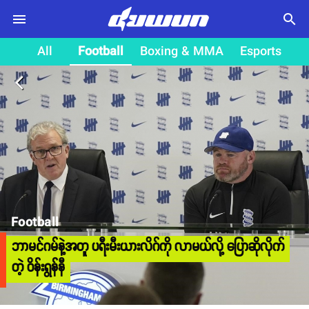
search
All
Football
Boxing & MMA
Esports
arrow_back_ios
Football
ဘာမင်ဂမ်နဲ့အတူ ပရီးမီးယားလိဂ်ကို လာမယ်လို့ ပြောဆိုလိုက်
တဲ့ ဝိန်းရွန်နီ