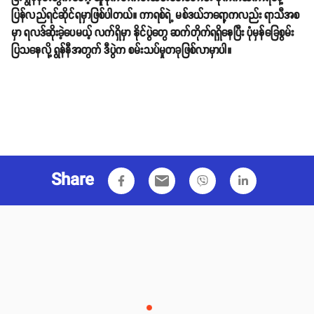
ပြန်လည်ရင်ဆိုင်ရမှာဖြစ်ပါတယ်။ ကာရစ်ရဲ့ မစ်ဒယ်ဘရော့ကလည်း ရာသီအစ
မှာ ရလဒ်ဆိုးခဲ့ပေမယ့် လက်ရှိမှာ နိုင်ပွဲတွေ ဆက်တိုက်ရရှိနေပြီး ပုံမှန်ခြေစွမ်း
ပြသနေလို့ ရွန်နီအတွက် ဒီပွဲက စမ်းသပ်မှုတခုဖြစ်လာမှာပါ။
Share
email