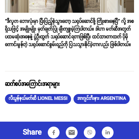
“ဒီလူက ဘောလုံးမှာ ပြီးပြည့်စုံသွားတော့ သရုပ်ဆောင်ဖို့ ကြိုးစားနေပြီ” လို့ အစ
ရှိသဖြင့် အမျိုးမျိုး မှတ်ချက်ပြု ချီးကျူးခဲ့ကြပါတယ်။ ဒါဟာ မက်ဆီအတွက်
ပထမဆုံးအနေနဲ့ ပွဲဦးထွက် သရုပ်ဆောင်ရတာဖြစ်ပြီး ထင်ထားတာထက် ပိုမို
ကောင်းမွန်တဲ့ သရုပ်ဆောင်စွမ်းရည်ကို ပြသသွားနိုင်ခဲ့တာလည်း ဖြစ်ပါတယ်။
ဆက်စပ်အကြောင်းအရာများ
လီယွန်နယ်မက်ဆီ LIONEL MESSI
အာဂျင်တီးနား ARGENTINA
Share
email