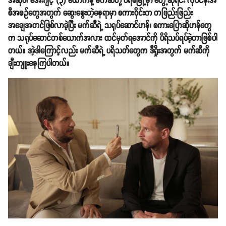
အဆိုပါ အေးဂျင့် (၃) ယောက်နဲ့ မက်ဆီတို့ ပဲရစ်မြို့မှာ တွေ့ဆုံရင်း လုပ်ငန်းအ
စီအစဥ်တွေအတွက် ဆွေးနွေးတဲ့နေရာမှာ စကားဝိုင်းက တဖြည်းဖြည်း
အချေအတင်ဖြစ်လာခဲ့ပြီး မက်ဆီရဲ့ သရုပ်ဆောင်ဟန်၊ စကားပြောဆိုဟန်တွေ
က သရုပ်‌ဆောင်တစ်ယောက်အလား ထင်မှတ်ရအောင်ကို ပိရိသပ်ရပ်ခဲ့တာဖြစ်ပါ
တယ်။ အဲ့ဒါကြောင့်လည်း မက်ဆီရဲ့ ပရိသတ်တွေက ဒီရှိုးအတွက် မက်ဆီကို
ချီးကျူးနေကြပါတယ်။