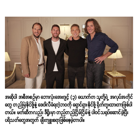
အဆိုပါ အစီအစဥ်မှာ ဘောလုံးအေးဂျင့် (၃) ယောက်က သူတို့ရဲ့ အလုပ်အကိုင်
တွေ တည်မြဲနိုင်ဖို့နဲ့ ဒေဝါလီခံရတဲ့ဘဝကို ရှောင်ရှားနိုင်ဖို့ ရိုက်ကူးထားတာဖြစ်ပါ
တယ်။ မက်ဆီကလည်း ဒီရှိုးမှာ တည်တည်ငြိမ်ငြိမ်နဲ့ ပါဝင်သရုပ်ဆောင်ခဲ့ပြီး
ပရိသတ်တွေအတွက် ချီးကျူးစရာဖြစ်နေခဲ့တာပါ။