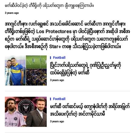
မက်ဆီပါဝင်ခဲ့တဲ့ တီဗီရှိုးကို ပရိသတ်တွေက ချီးကျူးနေကြတာပါ။
3 years ago
အာဂျင်တီးနား လက်ရွေးစင် အသင်းခေါင်းဆောင် မက်ဆီဟာ အာဂျင်တီးနား
တီဗီရှိုးတစ်ခုဖြစ်တဲ့ Los Protectores မှာ ပါဝင်ခဲ့ပြီးနောက် အဆိုပါ အစီအ
စဥ်က မက်ဆီရဲ့ သရုပ်ဆောင်ဟန်တွေကို ပရိသတ်တွေက သဘောကျနှစ်သက်
နေပါတယ်။ ဒီအစီအစဥ်ကို Star+ ကနေ သီးသန့်ပြသခဲ့တာဖြစ်ပါတယ်။
Football
ပြိုင်ဘက်ပရိသတ်တွေရဲ့ ဂုဏ်ပြုဦးညွှတ်မှုကို
ထပ်မံရရှိခဲ့ပြန်တဲ့ မက်ဆီ
3 years ago
Football
မက်ဆီ ဝတ်ဆင်မယ့် ကျောနံပါတ်ကို အရိပ်အမြွက်
အသိပေးလိုက်တဲ့ အင်တာမိုင်ယာမီ
3 years ago