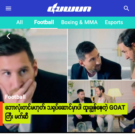
search
All
Football
Boxing & MMA
Esports
arrow_back_ios
Football
ဘောလုံးတင်မဟုတ်၊ သရုပ်ဆောင်မှာပါ ထူးချွန်နေတဲ့ GOAT
ကြီး မက်ဆီ