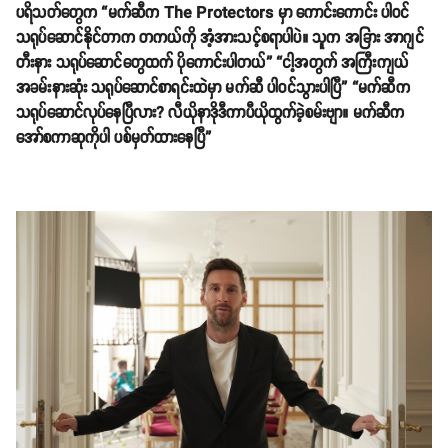
ပရိသတ်တွေက “မက်ဆီက The Protectors မှာ ကောင်းကောင်း ပါဝင်
သရုပ်ဆောင်နိုင်တာက တကယ်ကို အံ့အားသင့်စရာပါပဲ။ သူက အခြား အာဂျင်
တီးနား သရုပ်ဆောင်တွေထက် ပိုကောင်းပါတယ်” “ငါ့အတွက် အကြီးကျယ်
အခမ်းနားဆုံး သရုပ်ဆောင်စာရင်းထဲမှာ မက်ဆီ ပါဝင်သွားပါပြီ” “မက်ဆီက
သရုပ်ဆောင်လုပ်နေပြီလား? လီယိုနာဒိုဒီကာပီယိုထွက်ခဲ့စမ်းဗျာ။ မက်ဆီက
အော်စကာဆုကိုပါ ပစ်မှတ်ထားနေပြီ”