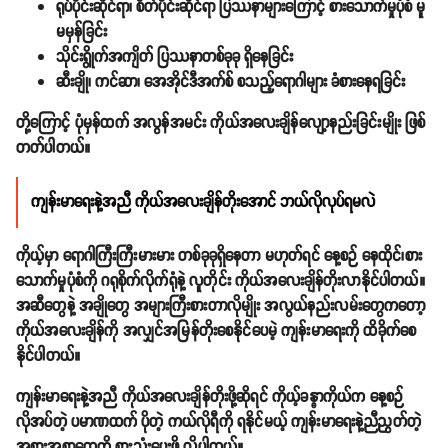
ရုပ်ပိုင်းဆိုင်ရာ၊ စိတ်ပိုင်းဆိုင်ရာ ပြဿနာများကြောင့် စားသောက်မှုပုံစံ မူ
မမှန်ခြင်း
သိုင်းရွိုက်အကျိတ် ပြဿနာတစ်ခုခု ရှိနေခြင်း
ဆီးချို၊ ကင်ဆာ၊ အေအိုင်ဒီအက်စ် စသည့်ရောဂါများ ခံစားနေရခြင်း
တို့ကြောင့် ပုံမှန်ထက် အလွန်အမင်း ကိုယ်အလေးချိန်လျော့နည်းခြင်းမျိုး ဖြစ်
တတ်ပါတယ်။
ကျန်းမာရေးနဲ့အညီ ကိုယ်အလေးချိန်တိုးအောင် ဘယ်လိုလုပ်ရမလဲ
ကိုယ့်မှာ ရောဂါကြီးကြီးမားမား တစ်ခုခုရှိနေတာ မဟုတ်ရင် နေ့စဉ် နေထိုင်၊စား
သောက်မှုပုံစံကို ဂရုစိုက်လိုက်ရုံနဲ့ လူတိုင်း ကိုယ်အလေးချိန်တိုးလာနိုင်ပါတယ်။
အဆီတွေနဲ့ အချိုတွေ အများကြီးစားတာလိုမျိုး အလွယ်နည်းလမ်းတွေကတော့
ကိုယ်အလေးချိန်ကို အလျှင်အမြန်တိုးစေနိုင်ပေမဲ့ ကျန်းမာရေးကို ထိခိုက်စေ
နိုင်ပါတယ်။
ကျန်းမာရေးနဲ့အညီ ကိုယ်အလေးချိန်တိုးဖို့ဆိုရင် ကိုယ့်ခန္ဓာကိုယ်က နေ့စဉ်
လိုအပ်တဲ့ ပမာဏထက် ပိုတဲ့ ကယ်လိုရီကို ရနိုင်မယ့် ကျန်းမာရေးနဲ့ညီညွတ်တဲ့
အစားအစာတွေကို စားသုံးပေးဖို့ လိုပါတယ်။