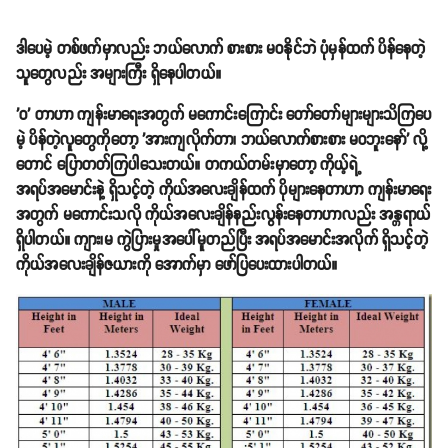
ဒါပေမဲ့ တစ်ဖက်မှာလည်း ဘယ်လောက် စားစား မဝနိုင်ဘဲ ပုံမှန်ထက် ပိန်နေတဲ့
သူတွေလည်း အများကြီး ရှိနေပါတယ်။
'ဝ' တာဟာ ကျန်းမာရေးအတွက် မကောင်းကြောင်း တော်တော်များများသိကြပေ
မဲ့ ပိန်တဲ့လူတွေကိုတော့ 'အားကျလိုက်တာ၊ ဘယ်လောက်စားစား မဝဘူးနော်' လို့
တောင် ပြောတတ်ကြပါသေးတယ်။ တကယ်တမ်းမှာတော့ ကိုယ့်ရဲ့
အရပ်အမောင်းနဲ့ ရှိသင့်တဲ့ ကိုယ်အလေးချိန်ထက် ပိုများနေတာဟာ ကျန်းမာရေး
အတွက် မကောင်းသလို ကိုယ်အလေးချိန်နည်းလွန်းနေတာဟာလည်း အန္တရာယ်
ရှိပါတယ်။ ကျား၊မ ကွဲပြားမှုအပေါ်မူတည်ပြီး အရပ်အမောင်းအလိုက် ရှိသင့်တဲ့
ကိုယ်အလေးချိန်ဇယားကို အောက်မှာ ဖော်ပြပေးထားပါတယ်။