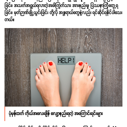
ခြင်း၊ အသက်အရွယ်ရလာတဲ့အခါကြွက်သား အားနည်းမှု ပြဿနာကြုံတွေ့ရ
ခြင်း၊ မှတ်ဉာဏ်ချို့ယွင်းခြင်း တို့လို အန္တရာယ်တွေနဲ့လည်း ရင်ဆိုင်ရနိုင်ပါသေး
တယ်။
ပုံမှန်ထက် ကိုယ်အလေးချိန် လျော့နည်းရတဲ့ အကြောင်းရင်းများ