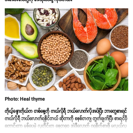
Photo: Heal thyme
ကိုယ့်ခန္ဓာကိုယ်က တစ်နေ့ကို ကယ်လိုရီ ဘယ်လောက်လိုအပ်ပြီး ဘာတွေစားရင်
ကယ်လိုရီ ဘယ်လောက်ရနိုင်တယ် ဆိုတာကို စနစ်တကျ တွက်ချက်ပြီး စားရင်ပို
ကောင်းတာ မှန်ပေမဲ့ လူတိုင်းက နေ့တဓူဝ အဲဒီလောက် ဂရုစိုက်စားဖို့ မလွယ်လှ