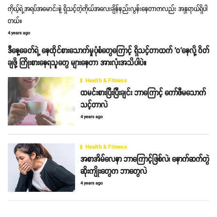
ကိုယ့်ရဲ့အရပ်အမောင်းနဲ့ ရှိသင့်တဲ့ကိုယ်အလေးချိန်နည်းလွန်းနေတာကလည်း အန္တရာယ်ရှိပါ
တယ်။
4 years ago
ဒီနေ့ခေတ်ရဲ့ နေထိုင်စားသောက်မှုပုံစံတွေကြောင့် ရှိသင့်တာထက် 'ဝ'နေလို့ ဝိတ်
ချဖို့ ကြိုးစားနေရသူတွေ များနေတာ အားလုံးအသိပါပဲ။
Health & Fitness
ထမင်းစားပြီးပြီးချင်း ဘာကြောင့် ကော်ဖီမသောက်
သင့်တာလဲ
4 years ago
Health & Fitness
အစာအိမ်လေနာ ဘာ‌ကြောင့်ဖြစ်လဲ၊ နောက်ဆက်တွဲ
ဆိုးကျိုးတွေက ဘာတွေလဲ
4 years ago