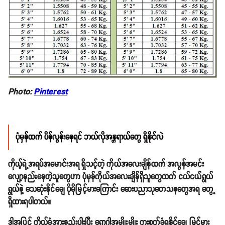
Photo:
Pinterest
ပုံမှန်ထက် ပိန်လွန်းနေရင် ဘယ်လိုအန္တရာယ်တွေ ရှိနိုင်လဲ
ကိုယ့်ရဲ့အရပ်အမောင်းအရ ရှိသင့်တဲ့ ကိုယ်အလေးချိန်ထက် အလွန်အမင်း
လျော့နည်းနေတဲ့သူတွေဟာ ပုံမှန်ကိုယ်အလေးချိန်ရှိသူတွေထက် ငယ်ငယ်ရွယ်
ရွယ်နဲ့ သေဆုံးနိုင်ချေ ပိုမိုမြင့်မားကြောင်း ဆေးပညာသုတေသနတွေအရ တွေ့
ရှိထားရပါတယ်။
ဒါ့အပြင် ကိုယ်ခံအားနည်းပါးပြီး ရောဂါအမျိုးမျိုး ကူးစက်ခံရနိုင်ချေ မြင့်မား