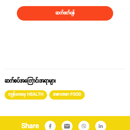
ပါဘူး။
ဆက်ဖတ်ရန်
ဆက်စပ်အကြောင်းအရာများ
ကျန်းမာရေး HEALTH
အစားအစာ FOOD
Share
email