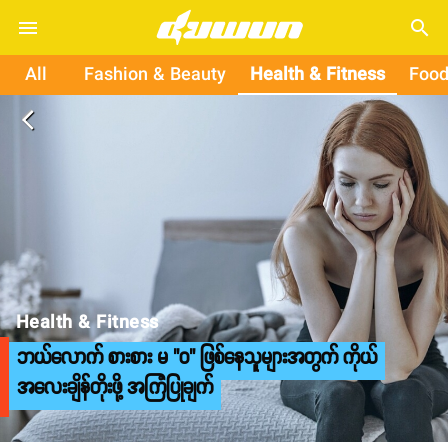
search
All
Fashion & Beauty
Health & Fitness
Food
arrow_back_ios
Health & Fitness
ဘယ်လောက် စားစား မ "ဝ" ဖြစ်နေသူများအတွက် ကိုယ်
အလေးချိန်တိုးဖို့ အကြံပြုချက်