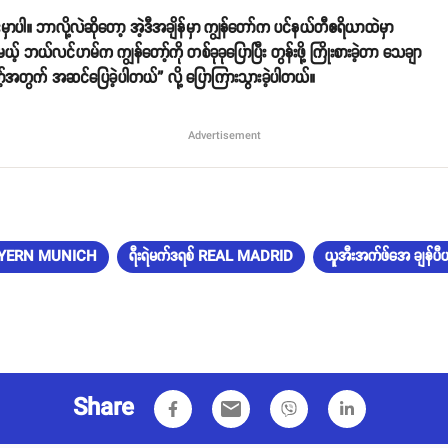
ှာပါ။ ဘာလို့လဲဆိုတော့ အဲ့ဒီအချိန်မှာ ကျွန်တော်က ပင်နယ်တီဧရိယာထဲမှာ
ယ်လင်ဟမ်က ကျွန်တော့်ကို တစ်ခုခုပြောပြီး တွန်းဖို့ ကြိုးစားခဲ့တာ သေချာ
တော့်အတွက် အဆင်ပြေခဲ့ပါတယ်” လို့ ပြောကြားသွားခဲ့ပါတယ်။
် BAYERN MUNICH
ရီးရဲမက်ဒရစ် REAL MADRID
ယူအီးအက်ဖ်အေ ချန်
Share
email