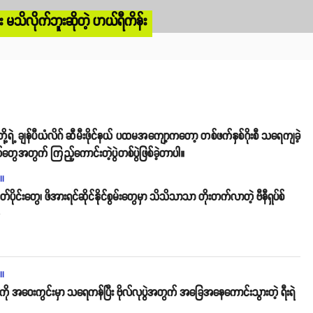
သိလိုက်ဘူးဆိုတဲ့ ဟယ်ရီကိန်း
တို့ရဲ့ ချန်ပီယံလိဂ် ဆီမီးဖိုင်နယ် ပထမအကျော့ကတော့ တစ်ဖက်နှစ်ဂိုးစီ သရေကျခဲ့
တွေအတွက် ကြည့်ကောင်းတဲ့ပွဲတစ်ပွဲဖြစ်ခဲ့တာပါ။
ll
ပိုင်းတွေ၊ ဖိအားရင်ဆိုင်နိုင်စွမ်းတွေမှာ သိသိသာသာ တိုးတက်လာတဲ့ ဗီနီရှပ်စ်
o
ll
်ကို အဝေးကွင်းမှာ သရေကန်ပြီး ဗိုလ်လုပွဲအတွက် အခြေအနေကောင်းသွားတဲ့ ရီးရဲ