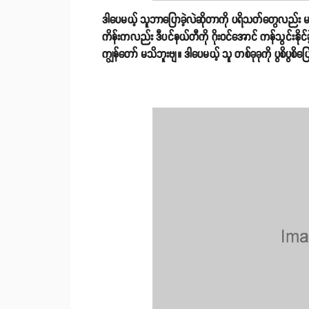
ဒါပေမယ့် သူဘာပြောခဲ့လဲဆိုတာကို ပရိသတ်တွေလည်း မသိ
ကိန်းကလည်း ဒီပင်နယ်တီကို ဂိုးဝင်အောင် ကန်သွင်းနိုင
ကျွန်တော် မသိဘူးဗျ။ ဒါပေမယ့် သူ တစ်ခုခုကို ပွစိပွစ