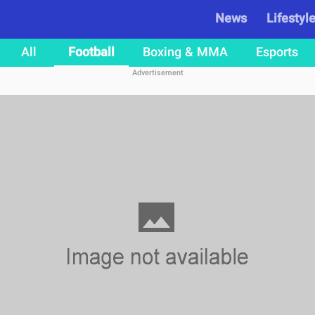
News
Lifestyl
All
Football
Boxing & MMA
Esports