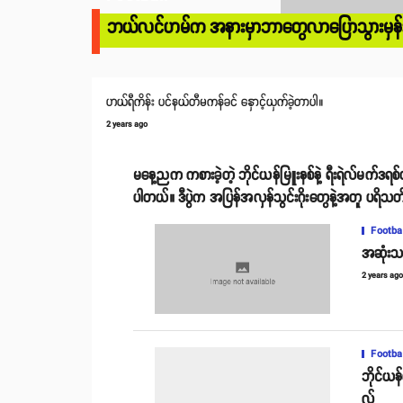
ဘယ်လင်ဟမ်က အနားမှာဘာတွေလာပြောသွားမှန်း မ
ဟယ်ရီကိန်း ပင်နယ်တီမကန်ခင် နှောင့်ယှက်ခဲ့တာပါ။
2 years ago
မနေ့ညက ကစားခဲ့တဲ့ ဘိုင်ယန်မြူးနစ်နဲ့ ရီးရဲလ်မက်ဒရစ်
ပါတယ်။ ဒီပွဲက အပြန်အလှန်သွင်းဂိုးတွေနဲ့အတူ ပရိသတ်
Footba
အဆုံးသတ်
2 years ag
Footba
ဘိုင်ယန
လ်