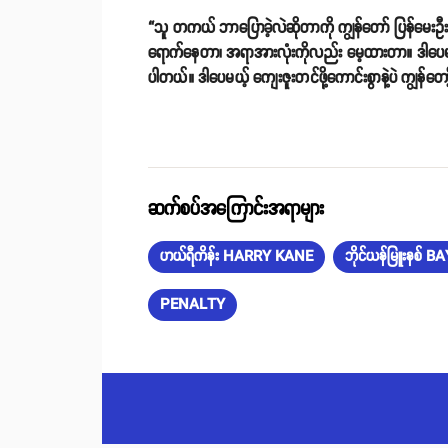
“သူ တကယ် ဘာပြောခဲ့လဲဆိုတာကို ကျွန်တော် ပြန်မေးဦးမ
ရောက်နေတာ၊ အရာအားလုံးကိုလည်း မေ့ထားတာ။ ဒါပေမယ့် ဘ
ပါတယ်။ ဒါပေမယ့် ကျေးဇူးတင်ဖို့ကောင်းစွာနဲ့ပဲ ကျွန်
ဆက်စပ်အကြောင်းအရာများ
ဟယ်ရီကိန်း HARRY KANE
ဘိုင်ယန်မြူးနစ
PENALTY