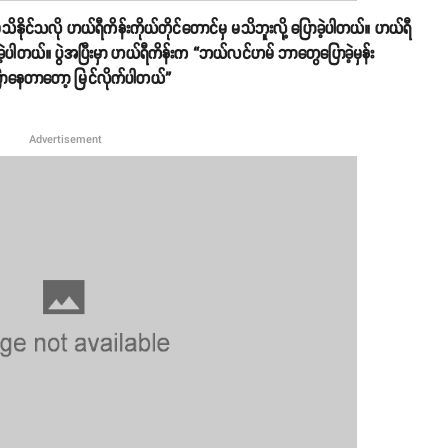
နိုင်သလို ဟယ်ရီကိန်းကိုယ်တိုင်တောင်မှ မသိဘူးလို့ ပြောခဲ့ပါတယ်။ ဟယ်ရီ
်ခဲ့ပါတယ်။ ပွဲအပြီးမှာ ဟယ်ရီကိန်းက “ဘယ်လင်ဟမ် ဘာတွေပြောခဲ့မှန်း
ိပြောနေတာတော့ မြင်လိုက်ပါတယ်”