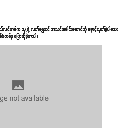
ဘယ်လင်ဟမ်က သူ့ရဲ့ လက်ရွေးစင် အသင်းခေါင်းဆောင်ကို နှောင့်ယှက်ခဲ့ပါသေး
ံတစ်ခု ပြောဆိုခဲ့တာပါ။