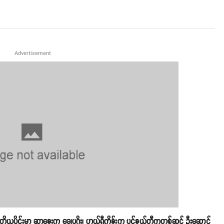
o
မယ့် ဒုတိယပိုင်းမှာ ဆာနေးက ချေပဂိုး၊ ဟယ်ရီကိန်းက ပင်နယ်တီကတစ်ဆင့် ဦးဆောင်