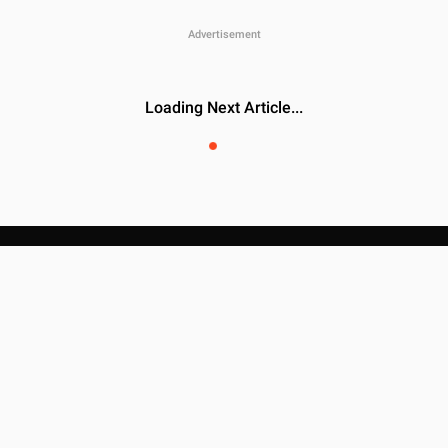
Loading Next Article...
News
Lifestyle
Cele Yatkwat
Sports
Tech