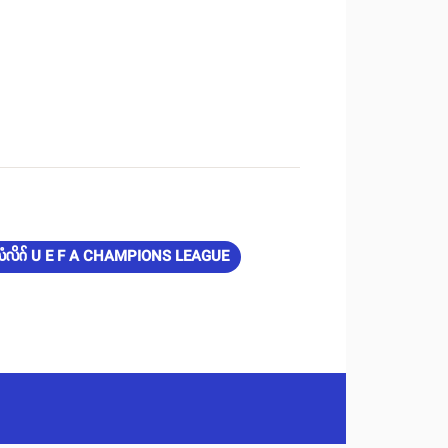
ပီယံလိဂ် U E F A CHAMPIONS LEAGUE