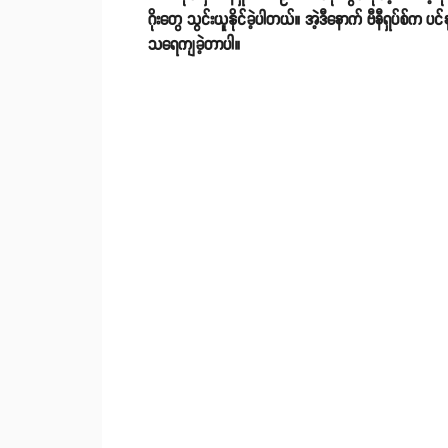
ဂိုးတွေ သွင်းယူနိုင်ခဲ့ပါတယ်။ အဲ့ဒီနောက် ဗီနီရှပ်စ်
သရေကျခဲ့တာပါ။