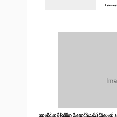
2 years ag
ပထမပိုင်းမှာ ဗီနီရှပ်စ်က ဦးဆောင်ဂိုးသွင်းနိုင်ခဲ့ပေ