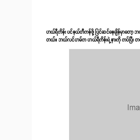
ဟယ်ရီကိန်း ပင်နယ်တီကန်ဖို့ ပြင်ဆင်နေချိန်မှာတော့ 
တယ်။ ဘယ်လင်ဟမ်က ဟယ်ရီကိန်းရဲ့နားကို ကပ်ပြီး တစ်စု